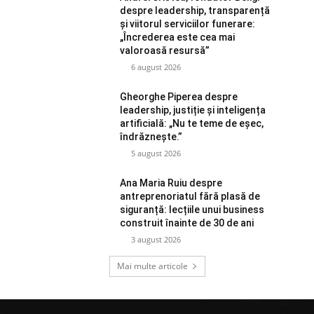
despre leadership, transparență
și viitorul serviciilor funerare:
„Încrederea este cea mai
valoroasă resursă”
6 august 2026
Gheorghe Piperea despre
leadership, justiție și inteligența
artificială: „Nu te teme de eșec,
îndrăznește.”
5 august 2026
Ana Maria Ruiu despre
antreprenoriatul fără plasă de
siguranță: lecțiile unui business
construit înainte de 30 de ani
3 august 2026
Mai multe articole