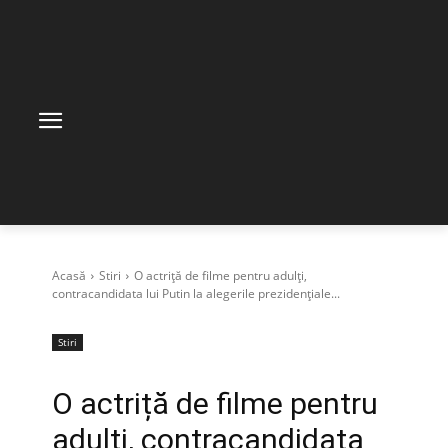
Acasă
Stiri
O actriță de filme pentru adulți,
contracandidata lui Putin la alegerile prezidențiale...
Stiri
O actriță de filme pentru
adulți, contracandidata