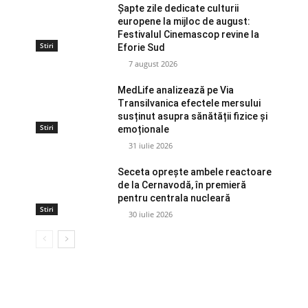
Șapte zile dedicate culturii
europene la mijloc de august:
Festivalul Cinemascop revine la
Stiri
Eforie Sud
7 august 2026
MedLife analizează pe Via
Transilvanica efectele mersului
susținut asupra sănătății fizice și
Stiri
emoționale
31 iulie 2026
Seceta oprește ambele reactoare
de la Cernavodă, în premieră
pentru centrala nucleară
Stiri
30 iulie 2026