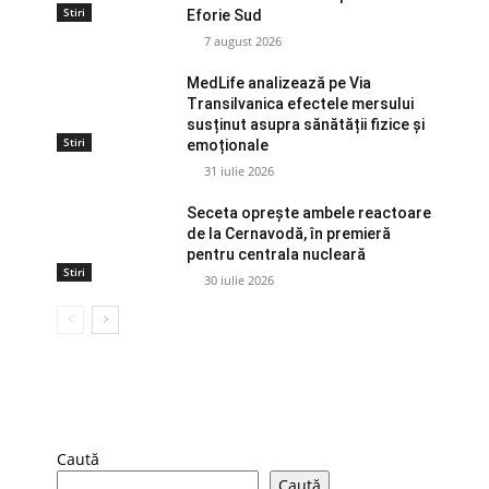
Stiri
Eforie Sud
7 august 2026
MedLife analizează pe Via
Transilvanica efectele mersului
susținut asupra sănătății fizice și
Stiri
emoționale
31 iulie 2026
Seceta oprește ambele reactoare
de la Cernavodă, în premieră
pentru centrala nucleară
Stiri
30 iulie 2026
Caută
Caută