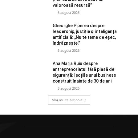
valoroasă resursă”
6 august 2026
Gheorghe Piperea despre
leadership, justiție și inteligența
artificială: „Nu te teme de eșec,
îndrăznește.”
5 august 2026
Ana Maria Ruiu despre
antreprenoriatul fără plasă de
siguranță: lecțiile unui business
construit înainte de 30 de ani
3 august 2026
Mai multe articole