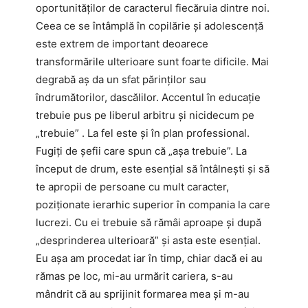
oportunităților de caracterul fiecăruia dintre noi.
Ceea ce se întâmplă în copilărie și adolescență
este extrem de important deoarece
transformările ulterioare sunt foarte dificile. Mai
degrabă aș da un sfat părinților sau
îndrumătorilor, dascălilor. Accentul în educație
trebuie pus pe liberul arbitru și nicidecum pe
„trebuie” . La fel este și în plan professional.
Fugiți de șefii care spun că „așa trebuie”. La
început de drum, este esențial să întâlnești și să
te apropii de persoane cu mult caracter,
poziționate ierarhic superior în compania la care
lucrezi. Cu ei trebuie să rămâi aproape și după
„desprinderea ulterioară” și asta este esențial.
Eu așa am procedat iar în timp, chiar dacă ei au
rămas pe loc, mi-au urmărit cariera, s-au
mândrit că au sprijinit formarea mea și m-au