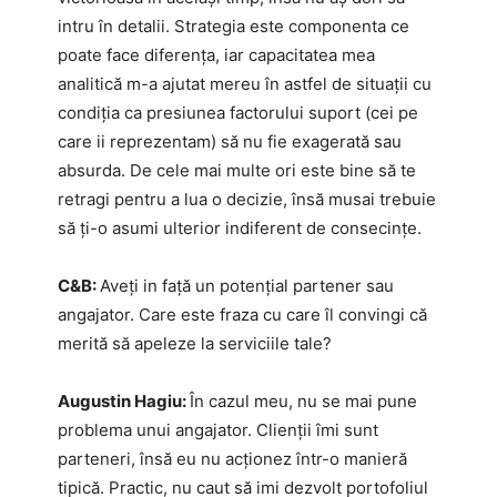
intru în detalii. Strategia este componenta ce
poate face diferența, iar capacitatea mea
analitică m-a ajutat mereu în astfel de situații cu
condiția ca presiunea factorului suport (cei pe
care ii reprezentam) să nu fie exagerată sau
absurda. De cele mai multe ori este bine să te
retragi pentru a lua o decizie, însă musai trebuie
să ți-o asumi ulterior indiferent de consecințe.
C&B:
Aveți in față un potențial partener sau
angajator. Care este fraza cu care îl convingi că
merită să apeleze la serviciile tale?
Augustin Hagiu:
În cazul meu, nu se mai pune
problema unui angajator. Clienții îmi sunt
parteneri, însă eu nu acționez într-o manieră
tipică. Practic, nu caut să imi dezvolt portofoliul