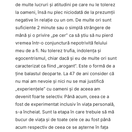
de multe lucruri și atitudini pe care nu le tolerez
la oameni, însă nu plec niciodată de la prezumții
negative în relație cu un om. De multe ori sunt
suficiente 2 minute sau o simplă strângere de
mână și o privire „pe cer” ca să știu să nu pierd
vremea într-o conjunctură nepotrivită felului
meu de a fi. Nu tolerez trufia, indolența și
egocentrismul, chiar dacă și eu de multe ori sunt
caracterizat ca fiind „arogant”. Este o formă de a
ține balastul deoparte. La 47 de ani consider că
nu mai am nevoie și nici nu se mai justifică
„experiențele” cu oameni și de aceea am
devenit foarte selectiv. Până acum, ceea ce a
fost de experimentat inclusiv în viața personală,
s-a încheiat. Sunt la etapa în care trebuie să mă
bucur de viața și de toate cele ce au fost până
acum respectiv de ceea ce se așterne în fața