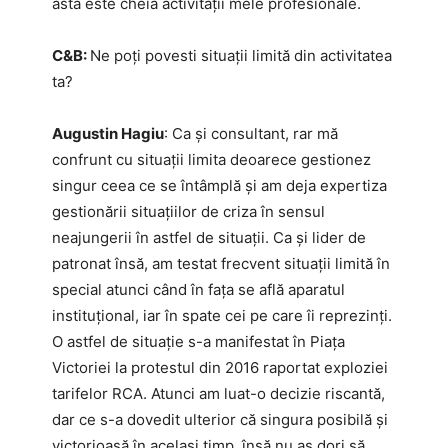
asta este cheia activității mele profesionale.
C&B:
Ne poți povesti situații limită din activitatea
ta?
Augustin Hagiu
: Ca și consultant, rar mă
confrunt cu situații limita deoarece gestionez
singur ceea ce se întâmplă și am deja expertiza
gestionării situațiilor de criza în sensul
neajungerii în astfel de situații. Ca și lider de
patronat însă, am testat frecvent situații limită în
special atunci când în fața se află aparatul
instituțional, iar în spate cei pe care îi reprezinți.
O astfel de situație s-a manifestat în Piața
Victoriei la protestul din 2016 raportat exploziei
tarifelor RCA. Atunci am luat-o decizie riscantă,
dar ce s-a dovedit ulterior că singura posibilă și
victorioasă în același timp, însă nu aș dori să