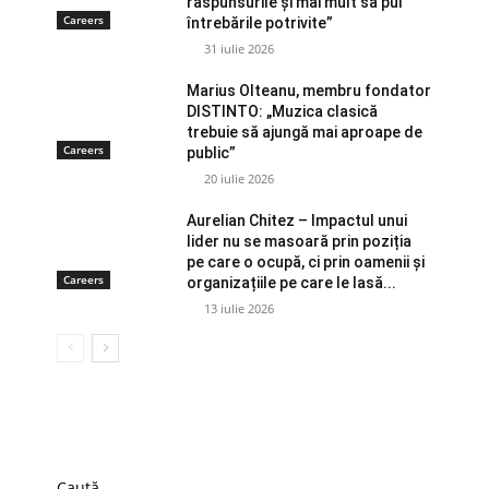
răspunsurile și mai mult să pui
Careers
întrebările potrivite”
31 iulie 2026
Marius Olteanu, membru fondator
DISTINTO: „Muzica clasică
trebuie să ajungă mai aproape de
Careers
public”
20 iulie 2026
Aurelian Chitez – Impactul unui
lider nu se masoară prin poziția
pe care o ocupă, ci prin oamenii și
Careers
organizațiile pe care le lasă...
13 iulie 2026
Caută