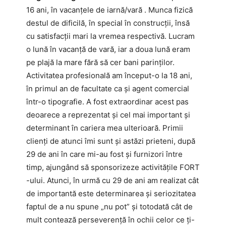
16 ani, în vacanțele de iarnă/vară . Munca fizică
destul de dificilă, în special în construcții, însă
cu satisfacții mari la vremea respectivă. Lucram
o lună în vacanță de vară, iar a doua lună eram
pe plajă la mare fără să cer bani parinților.
Activitatea profesională am început-o la 18 ani,
în primul an de facultate ca și agent comercial
într-o tipografie. A fost extraordinar acest pas
deoarece a reprezentat și cel mai important și
determinant în cariera mea ulterioară. Primii
clienți de atunci îmi sunt și astăzi prieteni, după
29 de ani în care mi-au fost și furnizori între
timp, ajungând să sponsorizeze activitățile FORT
-ului. Atunci, în urmă cu 29 de ani am realizat cât
de importantă este determinarea și seriozitatea
faptul de a nu spune „nu pot” și totodată cât de
mult contează perseverență în ochii celor ce ți-