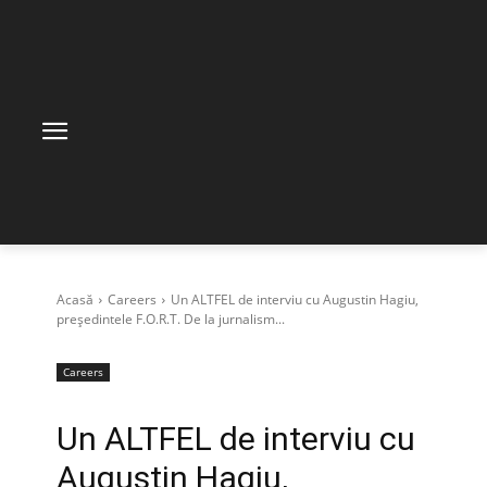
Acasă
Careers
Un ALTFEL de interviu cu Augustin Hagiu,
președintele F.O.R.T. De la jurnalism...
Careers
Un ALTFEL de interviu cu
Augustin Hagiu,