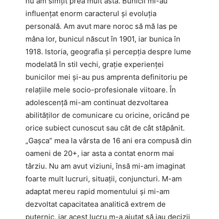
nu am simțit prea mult asta. Bunicii mi-au
influențat enorm caracterul și evoluția
personală. Am avut mare noroc să mă las pe
mâna lor, bunicul născut în 1901, iar bunica în
1918. Istoria, geografia și percepția despre lume
modelată în stil vechi, grație experienței
bunicilor mei și-au pus amprenta definitoriu pe
relațiile mele socio-profesionale viitoare. În
adolescență mi-am continuat dezvoltarea
abilităților de comunicare cu oricine, oricând pe
orice subiect cunoscut sau cât de cât stăpânit.
„Gașca” mea la vârsta de 16 ani era compusă din
oameni de 20+, iar asta a contat enorm mai
târziu. Nu am avut viziuni, însă mi-am imaginat
foarte mult lucruri, situații, conjuncturi. M-am
adaptat mereu rapid momentului și mi-am
dezvoltat capacitatea analitică extrem de
puternic, iar acest lucru m-a ajutat să iau decizii