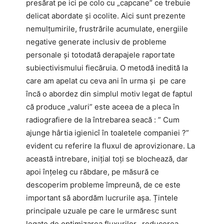
presărat pe ici pe colo cu „capcane” ce trebuie
delicat abordate și ocolite. Aici sunt prezente
nemulțumirile, frustrările acumulate, energiile
negative generate inclusiv de probleme
personale și totodată derapajele raportate
subiectivismului fiecăruia. O metodă inedită la
care am apelat cu ceva ani în urma și pe care
încă o abordez din simplul motiv legat de faptul
că produce „valuri” este aceea de a pleca în
radiografiere de la întrebarea seacă : ” Cum
ajunge hârtia igienicî în toaletele companiei ?”
evident cu referire la fluxul de aprovizionare. La
această intrebare, inițial toți se blochează, dar
apoi înțeleg cu răbdare, pe măsură ce
descoperim probleme împreună, de ce este
important să abordăm lucrurile așa. Țintele
principale uzuale pe care le urmăresc sunt
legate de optimizarea fluxurilor, reducerea