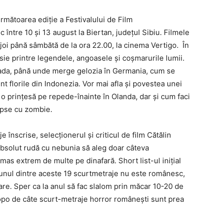
următoarea ediție a Festivalului de Film
 între 10 și 13 august la Biertan, județul Sibiu. Filmele
de joi până sâmbătă de la ora 22.00, la cinema Vertigo. În
ursie printre legendele, angoasele și coșmarurile lumii.
ada, până unde merge gelozia în Germania, cum se
unt florile din Indonezia. Vor mai afla și povestea unei
o prințesă pe repede-înainte în Olanda, dar și cum faci
lipse cu zombie.
 înscrise, selecționerul și criticul de film Cătălin
absolut rudă cu nebunia să aleg doar câteva
mas extrem de multe pe dinafară. Short list-ul inițial
iciunul dintre aceste 19 scurtmetraje nu este românesc,
are. Sper ca la anul să fac slalom prin măcar 10-20 de
opo de câte scurt-metraje horror românești sunt prea