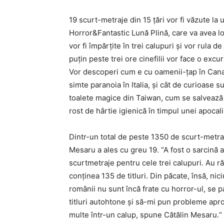
19 scurt-metraje din 15 țări vor fi văzute la 
Horror&Fantastic Lună Plină, care va avea loc
vor fi împărțite în trei calupuri și vor rula 
puțin peste trei ore cinefilii vor face o exc
Vor descoperi cum e cu oamenii-țap în Can
simte paranoia în Italia, și cât de curioase s
toalete magice din Taiwan, cum se salvează 
rost de hârtie igienică în timpul unei apoca
Dintr-un total de peste 1350 de scurt-metraje
Mesaru a ales cu greu 19. “A fost o sarcină 
scurtmetraje pentru cele trei calupuri. Au ră
conținea 135 de titluri. Din păcate, însă, n
românii nu sunt încă frate cu horror-ul, se p
titluri autohtone și să-mi pun probleme apr
multe într-un calup, spune Cătălin Mesaru.“