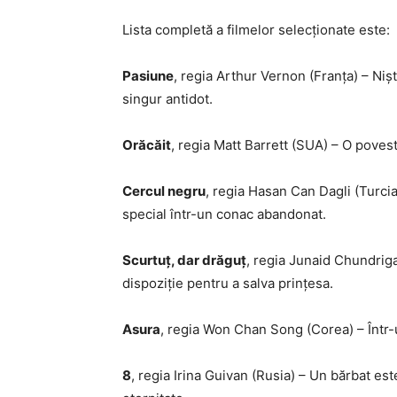
Lista completă a filmelor selecționate este:
Pasiune
, regia Arthur Vernon (Franța) – Nișt
singur antidot.
Orăcăit
, regia Matt Barrett (SUA) – O pove
Cercul negru
, regia Hasan Can Dagli (Turc
special într-un conac abandonat.
Scurtuț, dar drăguț
, regia Junaid Chundriga
dispoziție pentru a salva prințesa.
Asura
, regia Won Chan Song (Corea) – Într-un
8
, regia Irina Guivan (Rusia) – Un bărbat 