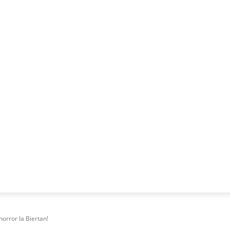
NESS
FRACTIONAL
SPECIAL GUEST
PUBLICITATE
horror la Biertan!