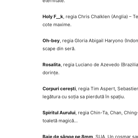
eternitate.
Holy F__k
, regia Chris Chalklen (Anglia) – 
cote maxime.
Oh-bey
, regia Gloria Abigail Haryono (Indon
scape din seră.
Rosalita
, regia Luciano de Azevedo (Brazilia
dorințe.
Corpuri cerești
, regia Tim Aspert, Sebastien
legătura cu soția sa pierdută în spațiu.
Spiritul Aurului
, regia Chin-Ta, Chan, Ching
toaletă magică…
Baie de sânge pe 8mm
, SUA, Un coșmar sa