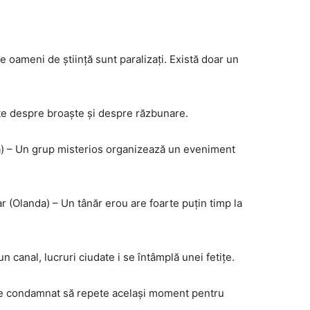
e oameni de știință sunt paralizați. Există doar un
ste despre broaște și despre răzbunare.
ia) – Un grup misterios organizează un eveniment
r (Olanda) – Un tânăr erou are foarte puțin timp la
 canal, lucruri ciudate i se întâmplă unei fetițe.
este condamnat să repete același moment pentru