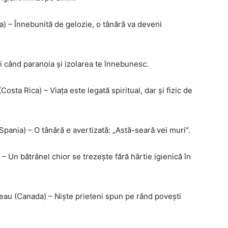
) – Înnebunită de gelozie, o tânără va deveni
unci când paranoia și izolarea te înnebunesc.
osta Rica) – Viața este legată spiritual, dar și fizic de
(Spania) – O tânără e avertizată: „Astă-seară vei muri”.
 – Un bătrânel chior se trezește fără hârtie igienică în
veau (Canada) – Niște prieteni spun pe rând povești