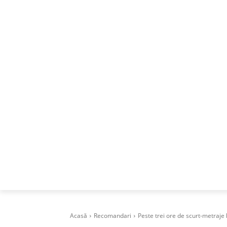
ACASA
DESPRE
CAREERS
BUSI
Acasă
Recomandari
Peste trei ore de scurt-metraje 