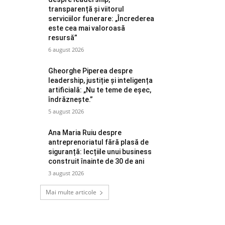
transparență și viitorul
serviciilor funerare: „Încrederea
este cea mai valoroasă
resursă”
6 august 2026
Gheorghe Piperea despre
leadership, justiție și inteligența
artificială: „Nu te teme de eșec,
îndrăznește.”
5 august 2026
Ana Maria Ruiu despre
antreprenoriatul fără plasă de
siguranță: lecțiile unui business
construit înainte de 30 de ani
3 august 2026
Mai multe articole