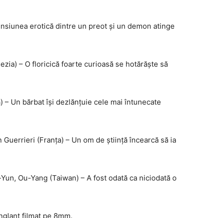
Tensiunea erotică dintre un preot și un demon atinge
ezia) – O floricică foarte curioasă se hotărăște să
) – Un bărbat își dezlănțuie cele mai întunecate
 Guerrieri (Franța) – Un om de știință încearcă să ia
-Yun, Ou-Yang (Taiwan) – A fost odată ca niciodată o
nglant filmat pe 8mm.