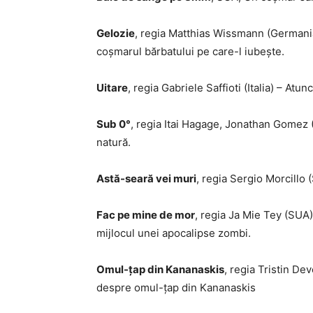
Gelozie
, regia Matthias Wissmann (Germania
coșmarul bărbatului pe care-l iubește.
Uitare
, regia Gabriele Saffioti (Italia) – At
Sub 0°
, regia Itai Hagage, Jonathan Gomez (C
natură.
Astă-seară vei muri
, regia Sergio Morcillo 
Fac pe mine de mor
, regia Ja Mie Tey (SUA)
mijlocul unei apocalipse zombi.
Omul-țap din Kananaskis
, regia Tristin De
despre omul-țap din Kananaskis