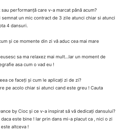
 sau performanță care v-a marcat până acum?
semnat un mic contract de 3 zile atunci chiar si atunci
pta 4 dansuri.
acum și ce momente din zi vă aduc cea mai mare
 reusesc sa ma relaxez mai mult…Iar un moment de
regrafie asa cum o vad eu !
ea ce faceți și cum le aplicați zi de zi?
e pe acolo chiar si atunci cand este greu ! Cauta
nce by Cioc și ce v-a inspirat să vă dedicați dansului?
ca este bine ! Iar prin dans mi-a placut ca , nici o zi
 este altceva !