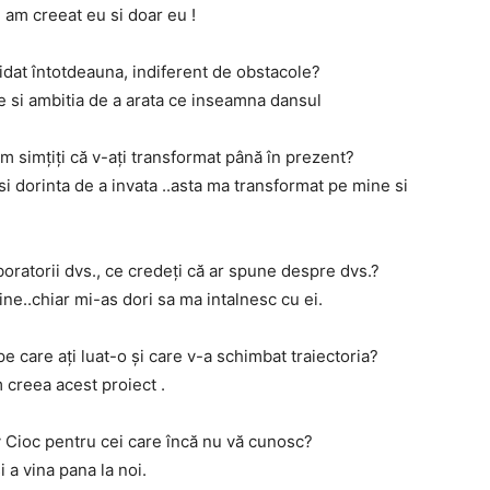
am creeat eu si doar eu !
idat întotdeauna, indiferent de obstacole?
te si ambitia de a arata ce inseamna dansul
m simțiți că v-ați transformat până în prezent?
i dorinta de a invata ..asta ma transformat pe mine si
oratorii dvs., ce credeți că ar spune despre dvs.?
ne..chiar mi-as dori sa ma intalnesc cu ei.
 care ați luat-o și care v-a schimbat traiectoria?
creea acest proiect .
 Cioc pentru cei care încă nu vă cunosc?
 a vina pana la noi.