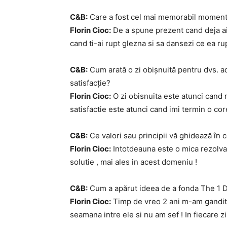
C&B:
Care a fost cel mai memorabil moment
Florin Cioc:
De a spune prezent cand deja ai 
cand ti-ai rupt glezna si sa dansezi ce ea ru
C&B:
Cum arată o zi obișnuită pentru dvs. 
satisfacție?
Florin Cioc:
O zi obisnuita este atunci cand
satisfactie este atunci cand imi termin o co
C&B:
Ce valori sau principii vă ghidează în ce
Florin Cioc:
Intotdeauna este o mica rezolvar
solutie , mai ales in acest domeniu !
C&B:
Cum a apărut ideea de a fonda The 1 Da
Florin Cioc:
Timp de vreo 2 ani m-am gandit da
seamana intre ele si nu am sef ! In fiecare zi