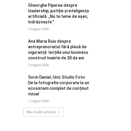
Gheorghe Piperea despre
leadership, justiție și inteligența
artificială: „Nu te teme de eșec,
îndrăznește.”
5 august 2026
Ana Maria Ruiu despre
antreprenoriatul fără plasă de
siguranță: lecțiile unui business
construit înainte de 30 de ani
3 august 2026
Sorin Daniel, Unic Studio Foto:
De la fotografie corporate la un
ecosistem complet de conținut
vizual
1 august 2026
Mai multe articole