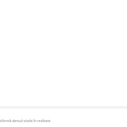
NESS
FRACTIONAL
SPECIAL GUEST
PUBLICITATE
sformă dansul visele în realitate