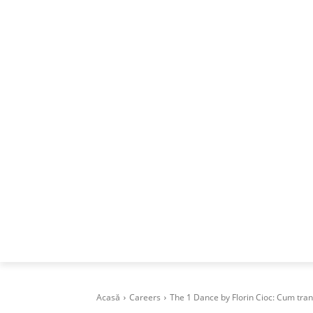
ACASA
DESPRE
CAREERS
BUSI
Acasă
Careers
The 1 Dance by Florin Cioc: Cum tran