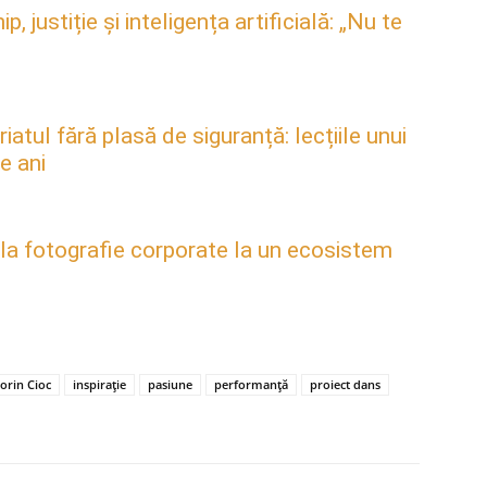
justiție și inteligența artificială: „Nu te
atul fără plasă de siguranță: lecțiile unui
e ani
 la fotografie corporate la un ecosistem
lorin Cioc
inspirație
pasiune
performanță
proiect dans