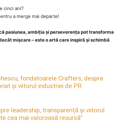
 cinci ani?
pentru a merge mai departe!
ă că pasiunea, ambiția și perseverența pot transforma
t decât mișcare – este o artă care inspiră și schimbă
hescu, fondatoarele Crafters, despre
at și viitorul industriei de PR
pre leadership, transparență și viitorul
este cea mai valoroasă resursă”