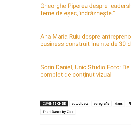
Gheorghe Piperea despre leadership, 
teme de eșec, îndrăznește.”
Ana Maria Ruiu despre antreprenori
business construit înainte de 30 d
Sorin Daniel, Unic Studio Foto: De
complet de conținut vizual
CUVINTE CHEIE
autodidact
coregrafie
dans
F
The 1 Dance by Cioc