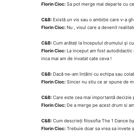
Florin Cioc:
Sa pot merge mai departe cu ce 
C&B:
Există un vis sau o ambiție care v-a gh
Florin Cioc:
Nu , visul care a devenit realita
C&B:
Cum arătați la începutul drumului și cu
Florin Cioc:
La inceput am fost autodidactic s
inca mai am de invatat cate ceva !
C&B:
Dacă ne-am întâlni cu echipa sau colab
Florin Cioc:
Sincer nu stiu ce ar spune de mi
C&B:
Care este cea mai importantă decizie pe
Florin Cioc:
De a merge pe acest drum si am 
C&B:
Cum descrieți filosofia The 1 Dance by
Florin Cioc:
Trebuie doar sa vrea sa invete si