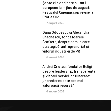
Șapte zile dedicate culturii
europene la mijloc de august:
Festivalul Cinemascop revine la
Eforie Sud
7 august 2026
Oana Odobescu și Alexandra
Enăchescu, fondatoarele
Crafters, despre comunicare
strategică, antreprenoriat și
viitorul industriei de PR
6 august 2026
Andrei Cristea, fondator Beligi
despre leadership, transparență
și viitorul serviciilor funerare:
„Încrederea este cea mai
valoroasă resursă”
6 august 2026