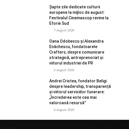
Șapte zile dedicate culturii
europene la mijloc de august:
Festivalul Cinemascop revine la
Eforie Sud
7 august 2026
Oana Odobescu și Alexandra
Enăchescu, fondatoarele
Crafters, despre comunicare
strategică, antreprenoriat și
viitorul industriei de PR
6 august 2026
Andrei Cristea, fondator Beligi
despre leadership, transparență
și viitorul serviciilor funerare:
„Încrederea este cea mai
valoroasă resursă”
6 august 2026