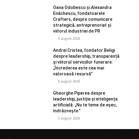
Oana Odobescu și Alexandra
Enăchescu, fondatoarele
Crafters, despre comunicare
strategică, antreprenoriat și
viitorul industriei de PR
6 august 2026
Andrei Cristea, fondator Beligi
despre leadership, transparență
și viitorul serviciilor funerare:
„Încrederea este cea mai
valoroasă resursă”
6 august 2026
Gheorghe Piperea despre
leadership, justiție și inteligența
artificială: „Nu te teme de eșec,
îndrăznește.”
5 august 2026