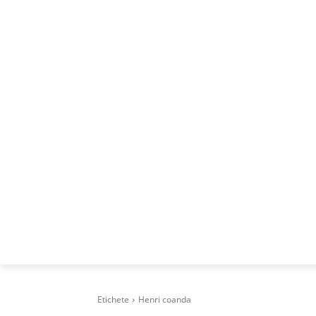
ACASA
DESPRE
CAREERS
BUSI
Etichete
Henri coanda