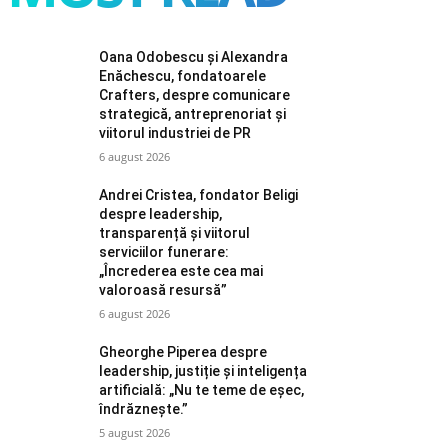
Oana Odobescu și Alexandra
Enăchescu, fondatoarele
Crafters, despre comunicare
strategică, antreprenoriat și
viitorul industriei de PR
6 august 2026
Andrei Cristea, fondator Beligi
despre leadership,
transparență și viitorul
serviciilor funerare:
„Încrederea este cea mai
valoroasă resursă”
6 august 2026
Gheorghe Piperea despre
leadership, justiție și inteligența
artificială: „Nu te teme de eșec,
îndrăznește.”
5 august 2026