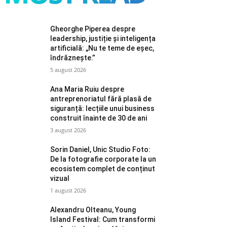
Gheorghe Piperea despre
leadership, justiție și inteligența
artificială: „Nu te teme de eșec,
îndrăznește.”
5 august 2026
Ana Maria Ruiu despre
antreprenoriatul fără plasă de
siguranță: lecțiile unui business
construit înainte de 30 de ani
3 august 2026
Sorin Daniel, Unic Studio Foto:
De la fotografie corporate la un
ecosistem complet de conținut
vizual
1 august 2026
Alexandru Olteanu, Young
Island Festival: Cum transformi