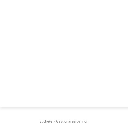
ACASA
DESPRE
CAREERS
BUSI
Etichete
Gestionarea banilor