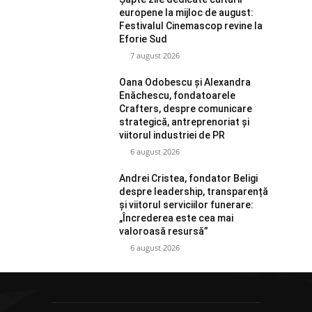
europene la mijloc de august:
Festivalul Cinemascop revine la
Eforie Sud
7 august 2026
Oana Odobescu și Alexandra
Enăchescu, fondatoarele
Crafters, despre comunicare
strategică, antreprenoriat și
viitorul industriei de PR
6 august 2026
Andrei Cristea, fondator Beligi
despre leadership, transparență
și viitorul serviciilor funerare:
„Încrederea este cea mai
valoroasă resursă”
6 august 2026