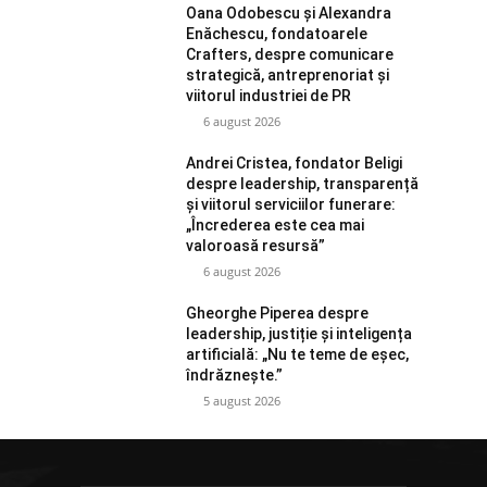
Oana Odobescu și Alexandra
Enăchescu, fondatoarele
Crafters, despre comunicare
strategică, antreprenoriat și
viitorul industriei de PR
6 august 2026
Andrei Cristea, fondator Beligi
despre leadership, transparență
și viitorul serviciilor funerare:
„Încrederea este cea mai
valoroasă resursă”
6 august 2026
Gheorghe Piperea despre
leadership, justiție și inteligența
artificială: „Nu te teme de eșec,
îndrăznește.”
5 august 2026