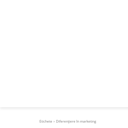
ACASA
DESPRE
CAREERS
BUSI
Etichete
Diferențiere în marketing