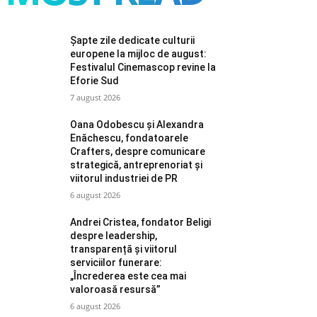
Șapte zile dedicate culturii
europene la mijloc de august:
Festivalul Cinemascop revine la
Eforie Sud
7 august 2026
Oana Odobescu și Alexandra
Enăchescu, fondatoarele
Crafters, despre comunicare
strategică, antreprenoriat și
viitorul industriei de PR
6 august 2026
Andrei Cristea, fondator Beligi
despre leadership,
transparență și viitorul
serviciilor funerare:
„Încrederea este cea mai
valoroasă resursă”
6 august 2026