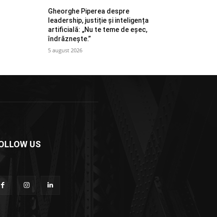
Gheorghe Piperea despre
leadership, justiție și inteligența
artificială: „Nu te teme de eșec,
îndrăznește.”
5 august 2026
OLLOW US