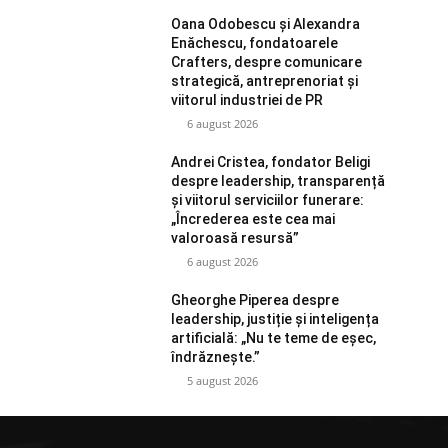
Oana Odobescu și Alexandra
Enăchescu, fondatoarele
Crafters, despre comunicare
strategică, antreprenoriat și
viitorul industriei de PR
6 august 2026
Andrei Cristea, fondator Beligi
despre leadership, transparență
și viitorul serviciilor funerare:
„Încrederea este cea mai
valoroasă resursă”
6 august 2026
Gheorghe Piperea despre
leadership, justiție și inteligența
artificială: „Nu te teme de eșec,
îndrăznește.”
5 august 2026