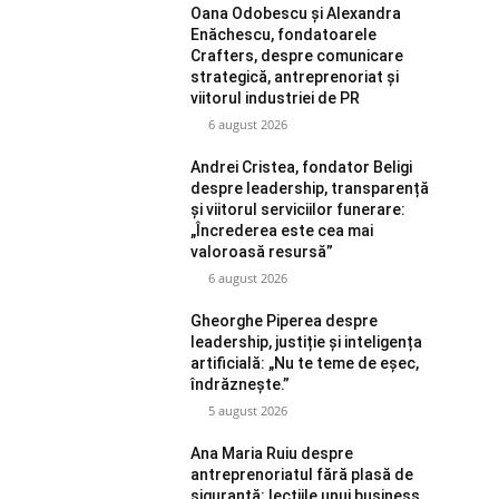
Oana Odobescu și Alexandra
Enăchescu, fondatoarele
Crafters, despre comunicare
strategică, antreprenoriat și
viitorul industriei de PR
6 august 2026
Andrei Cristea, fondator Beligi
despre leadership, transparență
și viitorul serviciilor funerare:
„Încrederea este cea mai
valoroasă resursă”
6 august 2026
Gheorghe Piperea despre
leadership, justiție și inteligența
artificială: „Nu te teme de eșec,
îndrăznește.”
5 august 2026
Ana Maria Ruiu despre
antreprenoriatul fără plasă de
siguranță: lecțiile unui business