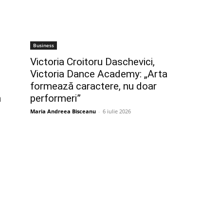
Business
Victoria Croitoru Daschevici,
Victoria Dance Academy: „Arta
formează caractere, nu doar
a
performeri”
Maria Andreea Bisceanu
-
6 iulie 2026