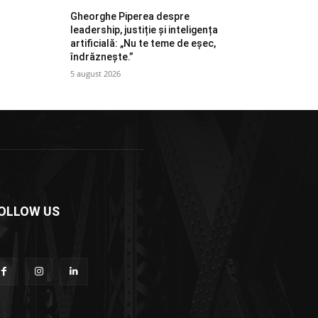
Gheorghe Piperea despre
leadership, justiție și inteligența
artificială: „Nu te teme de eșec,
îndrăznește.”
5 august 2026
OLLOW US