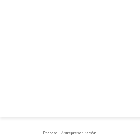
ACASA
DESPRE
CAREERS
BUSI
Etichete
Antreprenori români