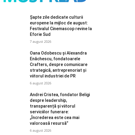
Șapte zile dedicate culturii
europene la mijloc de august:
Festivalul Cinemascop revine la
Eforie Sud
7 august 2026
Oana Odobescu și Alexandra
Enăchescu, fondatoarele
Crafters, despre comunicare
strategică, antreprenoriat și
viitorul industriei de PR
6 august 2026
Andrei Cristea, fondator Beligi
despre leadership,
transparență și viitorul
serviciilor funerare:
„Încrederea este cea mai
valoroasă resursă”
6 august 2026