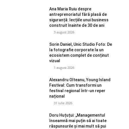
Ana Maria Ruiu despre
antreprenoriatul fără plasă de
siguranță: lecțiile unui business
construit înainte de 30 de ani
3 august 2026
Sorin Daniel, Unic Studio Foto: De
la fotografie corporate la un
ecosistem complet de conținut
vizual
1 august 2026
Alexandru Olteanu, Young Island
Festival: Cum transformi un
festival regional într-un reper
național
31 iulie 2026
Doru Huțuțui: „Managementul
înseamnă mai puțin să ai toate
răspunsurile și mai mult să pui