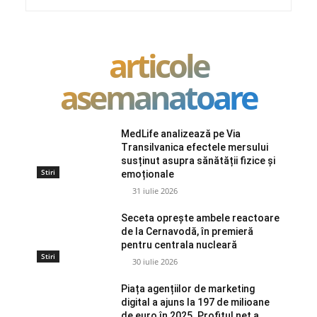
articole
asemanatoare
MedLife analizează pe Via
Transilvanica efectele mersului
susținut asupra sănătății fizice și
Stiri
emoționale
31 iulie 2026
Seceta oprește ambele reactoare
de la Cernavodă, în premieră
pentru centrala nucleară
Stiri
30 iulie 2026
Piața agențiilor de marketing
digital a ajuns la 197 de milioane
de euro în 2025. Profitul net a