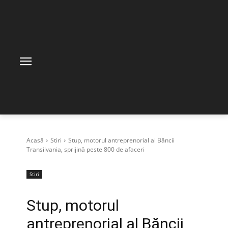
Acasă
Stiri
Stup, motorul antreprenorial al Băncii
Transilvania, sprijină peste 800 de afaceri
Stiri
Stup, motorul
antreprenorial al Băncii