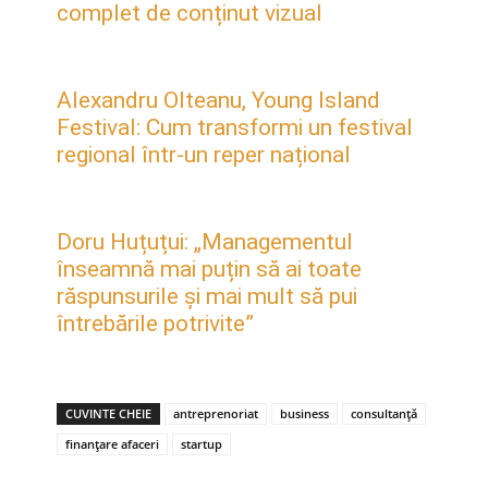
complet de conținut vizual
Alexandru Olteanu, Young Island
Festival: Cum transformi un festival
regional într-un reper național
Doru Huțuțui: „Managementul
înseamnă mai puțin să ai toate
răspunsurile și mai mult să pui
întrebările potrivite”
CUVINTE CHEIE
antreprenoriat
business
consultanță
finanțare afaceri
startup