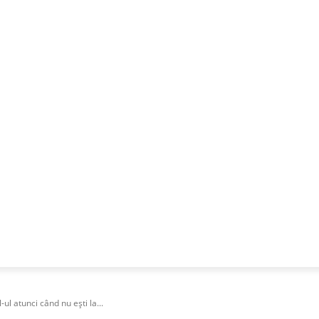
NESS
FRACTIONAL
SPECIAL GUEST
PUBLICITATE
-ul atunci când nu ești la...