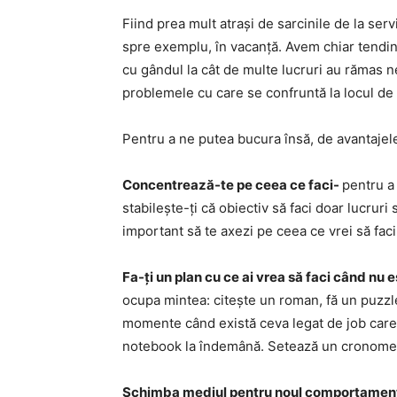
Fiind prea mult atrași de sarcinile de la s
spre exemplu, în vacanță. Avem chiar tendin
cu gândul la cât de multe lucruri au rămas 
problemele cu care se confruntă la locul d
Pentru a ne putea bucura însă, de avantajele 
Concentrează-te pe ceea ce faci-
pentru a 
stabilește-ți că obiectiv să faci doar lucrur
important să te axezi pe ceea ce vrei să faci 
Fa-ți un plan cu ce ai vrea să faci când nu 
ocupa mintea: citește un roman, fă un puzzl
momente când există ceva legat de job care 
notebook la îndemână. Setează un cronometr
Schimba mediul pentru noul comportamen