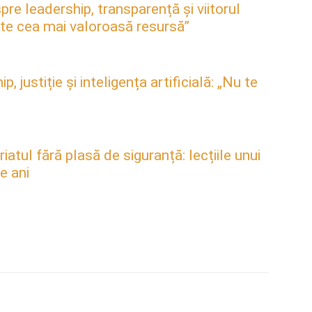
pre leadership, transparență și viitorul
este cea mai valoroasă resursă”
justiție și inteligența artificială: „Nu te
atul fără plasă de siguranță: lecțiile unui
e ani