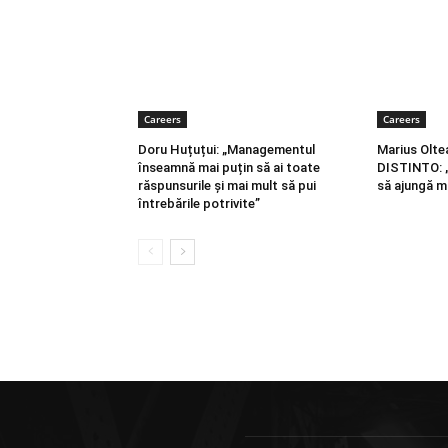
Careers
Careers
Doru Huțuțui: „Managementul
Marius Olt
înseamnă mai puțin să ai toate
DISTINTO: „
răspunsurile și mai mult să pui
să ajungă m
întrebările potrivite”