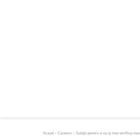
ACASA
DESPRE
CAREERS
BUSI
Acasă
Careers
Soluții pentru a nu-ți mai verifica mail