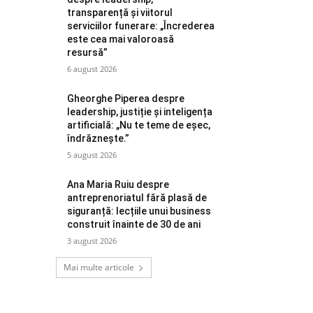
transparență și viitorul
serviciilor funerare: „Încrederea
este cea mai valoroasă
resursă”
6 august 2026
Gheorghe Piperea despre
leadership, justiție și inteligența
artificială: „Nu te teme de eșec,
îndrăznește.”
5 august 2026
Ana Maria Ruiu despre
antreprenoriatul fără plasă de
siguranță: lecțiile unui business
construit înainte de 30 de ani
3 august 2026
Mai multe articole