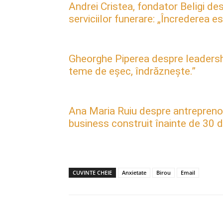
Andrei Cristea, fondator Beligi des
serviciilor funerare: „Încrederea 
Gheorghe Piperea despre leadership, 
teme de eșec, îndrăznește.”
Ana Maria Ruiu despre antreprenori
business construit înainte de 30 d
CUVINTE CHEIE
Anxietate
Birou
Email