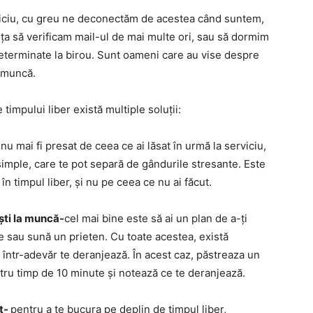
erviciu, cu greu ne deconectăm de acestea când suntem,
ța să verificam mail-ul de mai multe ori, sau să dormim
neterminate la birou. Sunt oameni care au vise despre
e muncă.
timpului liber există multiple soluții:
nu mai fi presat de ceea ce ai lăsat în urmă la serviciu,
i simple, care te pot separă de gândurile stresante. Este
în timpul liber, și nu pe ceea ce nu ai făcut.
ești la muncă-
cel mai bine este să ai un plan de a-ți
e sau sună un prieten. Cu toate acestea, există
într-adevăr te deranjează. În acest caz, păstreaza un
u timp de 10 minute și notează ce te deranjează.
t-
pentru a te bucura pe deplin de timpul liber,