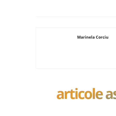
Acțiune
Marinela Corciu
articole 