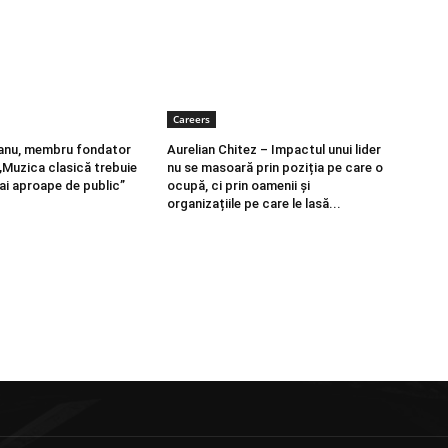
Careers
eanu, membru fondator
Aurelian Chitez – Impactul unui lider
Muzica clasică trebuie
nu se masoară prin poziția pe care o
ai aproape de public”
ocupă, ci prin oamenii și
organizațiile pe care le lasă...