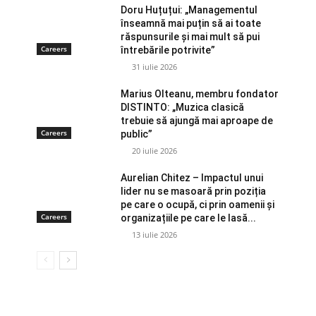
Doru Huțuțui: „Managementul
înseamnă mai puțin să ai toate
răspunsurile și mai mult să pui
Careers
întrebările potrivite”
31 iulie 2026
Marius Olteanu, membru fondator
DISTINTO: „Muzica clasică
trebuie să ajungă mai aproape de
Careers
public”
20 iulie 2026
Aurelian Chitez – Impactul unui
lider nu se masoară prin poziția
pe care o ocupă, ci prin oamenii și
Careers
organizațiile pe care le lasă...
13 iulie 2026