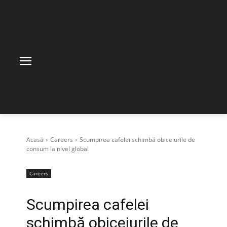
Acasă
Careers
Scumpirea cafelei schimbă obiceiurile de
consum la nivel global
Careers
Scumpirea cafelei
schimbă obiceiurile de