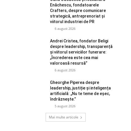
Enăchescu, fondatoarele
Crafters, despre comunicare
strategică, antreprenoriat și
viitorul industriei de PR
6 august 2026
Andrei Cristea, fondator Beligi
despre leadership, transparență
și viitorul serviciilor funerare:
„Încrederea este cea mai
valoroasă resursă”
6 august 2026
Gheorghe Piperea despre
leadership, justiție și inteligența
artificială: „Nu te teme de eșec,
îndrăznește.”
5 august 2026
Mai multe articole