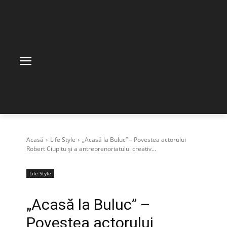
Acasă
Life Style
„Acasă la Buluc” – Povestea actorului
Robert Ciupitu și a antreprenoriatului creativ...
Life Style
„Acasă la Buluc” –
Povestea actorului