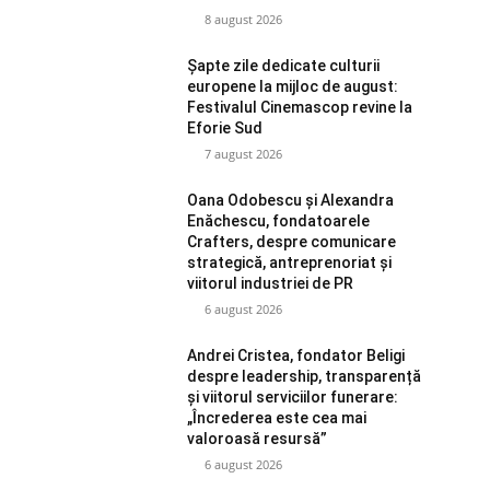
8 august 2026
Șapte zile dedicate culturii
europene la mijloc de august:
Festivalul Cinemascop revine la
Eforie Sud
7 august 2026
Oana Odobescu și Alexandra
Enăchescu, fondatoarele
Crafters, despre comunicare
strategică, antreprenoriat și
viitorul industriei de PR
6 august 2026
Andrei Cristea, fondator Beligi
despre leadership, transparență
și viitorul serviciilor funerare:
„Încrederea este cea mai
valoroasă resursă”
6 august 2026