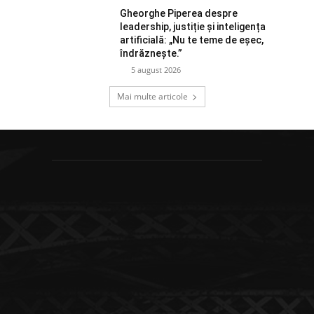
Gheorghe Piperea despre
leadership, justiție și inteligența
artificială: „Nu te teme de eșec,
îndrăznește.”
5 august 2026
Mai multe articole