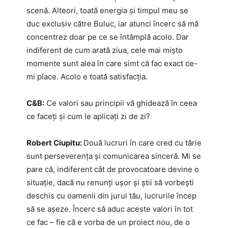
scenă. Alteori, toată energia și timpul meu se
duc exclusiv către Buluc, iar atunci încerc să mă
concentrez doar pe ce se întâmplă acolo. Dar
indiferent de cum arată ziua, cele mai mișto
momente sunt alea în care simt că fac exact ce-
mi place. Acolo e toată satisfacția.
C&B:
Ce valori sau principii vă ghidează în ceea
ce faceți și cum le aplicați zi de zi?
Robert Ciupitu:
Două lucruri în care cred cu tărie
sunt perseverența și comunicarea sinceră. Mi se
pare că, indiferent cât de provocatoare devine o
situație, dacă nu renunți ușor și știi să vorbești
deschis cu oamenii din jurul tău, lucrurile încep
să se așeze. Încerc să aduc aceste valori în tot
ce fac – fie că e vorba de un proiect nou, de o