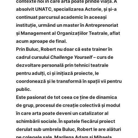
contexte noi în care arta poate prinde viață. A
absolvit UNATC, specializarea Actorie, și și-a
continuat parcursul academic în aceeași
instituție, urmând un master în Antreprenoriat
și Management al Organizațiilor Teatrale, aflat
acum aproape de final.
Prin Buluc, Robert nu doar că este trainer în
cadrul cursului
Challenge Yourself
– curs de
dezvoltare personală prin tehnici teatrale
pentru adulți, ci și inițiază proiecte, le
coordonează și le transformă în spații vii pentru
public.
Este pasionat de tot ceea ce ține de dinamica
de grup, procesul de creație colectivă și modul
în care arta poate deveni un catalizator al
schimbării sociale. În spatele fiecărui proiect
derulat sub umbrela Buluc, Robert le are alături
pe colegele sale, Marilena Adam și Mihaela