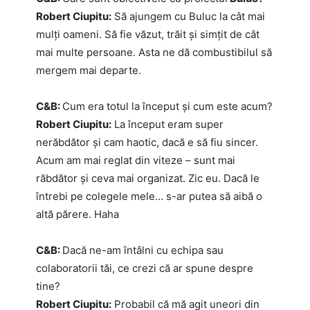
Robert Ciupitu:
Să ajungem cu Buluc la cât mai
mulți oameni. Să fie văzut, trăit și simțit de cât
mai multe persoane. Asta ne dă combustibilul să
mergem mai departe.
C&B:
Cum era totul la început și cum este acum?
Robert Ciupitu:
La început eram super
nerăbdător și cam haotic, dacă e să fiu sincer.
Acum am mai reglat din viteze – sunt mai
răbdător și ceva mai organizat. Zic eu. Dacă le
întrebi pe colegele mele… s-ar putea să aibă o
altă părere. Haha
C&B:
Dacă ne-am întâlni cu echipa sau
colaboratorii tăi, ce crezi că ar spune despre
tine?
Robert Ciupitu:
Probabil că mă agit uneori din