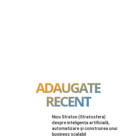
ADAUGATE
RECENT
Nicu Straton (Stratosfera)
despre inteligența artificială,
automatizare și construirea unui
business scalabil