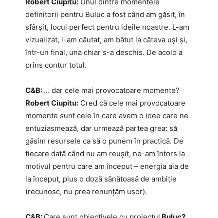
Robert Ciupitu:
Unul dintre momentele
definitorii pentru Buluc a fost când am găsit, în
sfârșit, locul perfect pentru ideile noastre. L-am
vizualizat, l-am căutat, am bătut la câteva uși și,
într-un final, una chiar s-a deschis. De acolo a
prins contur totul.
C&B:
… dar cele mai provocatoare momente?
Robert Ciupitu:
Cred că cele mai provocatoare
momente sunt cele în care avem o idee care ne
entuziasmează, dar urmează partea grea: să
găsim resursele ca să o punem în practică. De
fiecare dată când nu am reușit, ne-am întors la
motivul pentru care am început – energia aia de
la început, plus o doză sănătoasă de ambiție
(recunosc, nu prea renunțăm ușor).
C&B:
Care sunt obiectivele cu proiectul
Buluc?