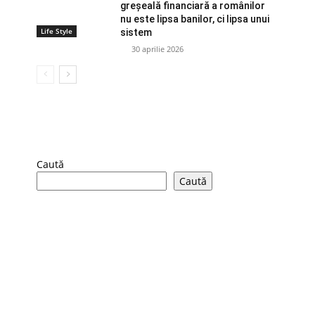
greșeală financiară a românilor
nu este lipsa banilor, ci lipsa unui
Life Style
sistem
30 aprilie 2026
Caută
Caută