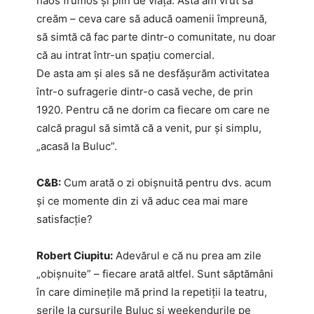
haos frumos și plin de viață. Asta am vrut să
creăm – ceva care să aducă oamenii împreună,
să simtă că fac parte dintr-o comunitate, nu doar
că au intrat într-un spațiu comercial.
De asta am și ales să ne desfășurăm activitatea
într-o sufragerie dintr-o casă veche, de prin
1920. Pentru că ne dorim ca fiecare om care ne
calcă pragul să simtă că a venit, pur și simplu,
„acasă la Buluc”.
C&B:
Cum arată o zi obișnuită pentru dvs. acum
și ce momente din zi vă aduc cea mai mare
satisfacție?
Robert Ciupitu:
Adevărul e că nu prea am zile
„obișnuite” – fiecare arată altfel. Sunt săptămâni
în care diminețile mă prind la repetiții la teatru,
serile la cursurile Buluc și weekendurile pe