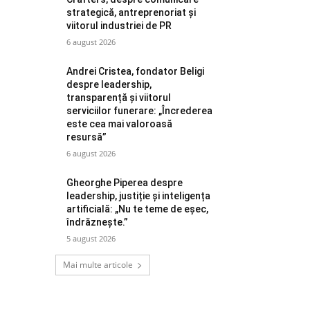
strategică, antreprenoriat și
viitorul industriei de PR
6 august 2026
Andrei Cristea, fondator Beligi
despre leadership,
transparență și viitorul
serviciilor funerare: „Încrederea
este cea mai valoroasă
resursă”
6 august 2026
Gheorghe Piperea despre
leadership, justiție și inteligența
artificială: „Nu te teme de eșec,
îndrăznește.”
5 august 2026
Mai multe articole