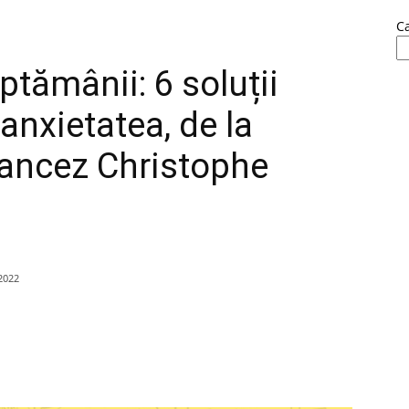
C
ămânii: 6 soluții
anxietatea, de la
rancez Christophe
2022