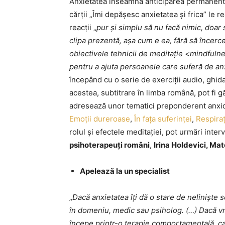
Anxietatea înseamnă anticiparea permanentă a
cărții „Îmi depășesc anxietatea și frica” le 
reacții „
pur și simplu să nu facă nimic, doar 
clipa prezentă, așa cum e ea, fără să încerc
obiectivele tehnicii de meditație <mindfulnes
pentru a ajuta persoanele care suferă de an
începând cu o serie de exerciții audio, ghid
acestea, subtitrare în limba română, pot fi g
adresează unor tematici preponderent anxi
Emoții dureroase
,
În fața suferinței
,
Respiraț
rolul și efectele meditației, pot urmări inter
psihoterapeuți români
,
Irina Holdevici, M
Apelează la un specialist
„
Dacă anxietatea îți dă o stare de neliniște 
în domeniu, medic sau psiholog. (…) Dacă vrei
începe printr-o terapie comportamentală, car