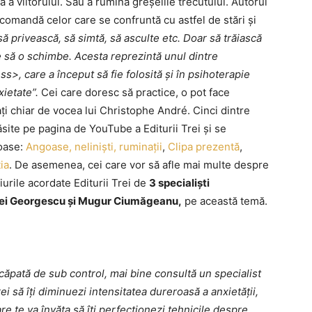
 viitorului. Sau a rumina greșelile trecutului. Autorul
recomandă celor care se confruntă cu astfel de stări și
să privească, să simtă, să asculte etc. Doar să trăiască
e să o schimbe. Acesta reprezintă unul dintre
s>, care a început să fie folosită și în psihoterapie
xietate”.
Cei care doresc să practice, o pot face
ați chiar de vocea lui Christophe André. Cinci dintre
ăsite pe pagina de YouTube a Editurii Trei și se
oase:
Angoase, neliniști, ruminații
,
Clipa prezentă
,
ia
. De asemenea, cei care vor să afle mai multe despre
viurile acordate Editurii Trei de
3 specialiști
atei Georgescu și Mugur Ciumăgeanu,
pe această temă.
scăpată de sub control, mai bine consultă un specialist
 să îți diminuezi intensitatea dureroasă a anxietății,
e te va învăța să îți perfecționezi tehnicile despre