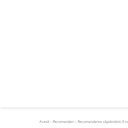
ACASA
DESPRE
CAREERS
BUSI
Acasă
Recomandari
Recomandarea săptămânii: 6 solu