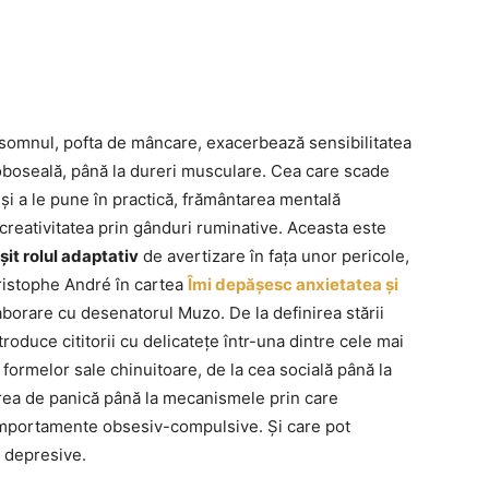
ă somnul, pofta de mâncare, exacerbează sensibilitatea
a oboseală, până la dureri musculare. Cea care scade
i și a le pune în practică, frământarea mentală
reativitatea prin gânduri ruminative. Aceasta este
it rolul adaptativ
de avertizare în fața unor pericole,
istophe André în cartea
Îmi depășesc anxietatea și
olaborare cu desenatorul Muzo. De la definirea stării
troduce cititorii cu delicatețe într-una dintre cele mai
a formelor sale chinuitoare, de la cea socială până la
area de panică până la mecanismele prin care
 comportamente obsesiv-compulsive. Și care pot
e depresive.