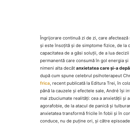
Îngrijorare continuă zi de zi, care afecteaz
și este însoțită și de simptome fizice, de l
capacitatea de a găsi soluții, de a lua decizi
permanentă care consumă în gol energia și c
nimeni alta decât
anxietatea care și-a depăș
după cum spune celebrul psihoterapeut Chr
frica
, recent publicată la Editura Trei, în c
până la cauzele și efectele sale, André își in
mai zbuciumate realități: cea a anxietății și 
agorafobie, de la atacul de panică și tulbur
anxietatea transformă fricile în fobii și în
conduce, nu de puține ori, și către episoad