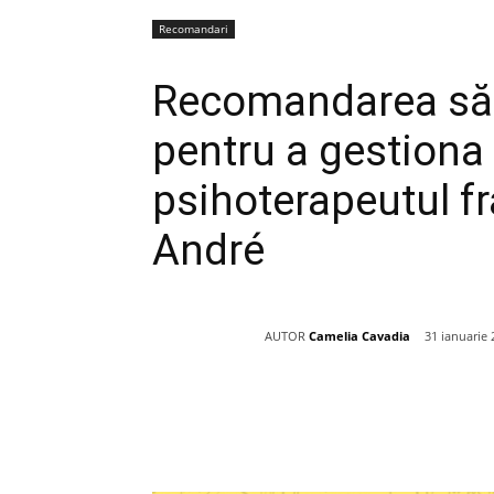
Recomandari
Recomandarea săpt
pentru a gestiona 
psihoterapeutul f
André
AUTOR
Camelia Cavadia
31 ianuarie 
Acțiune