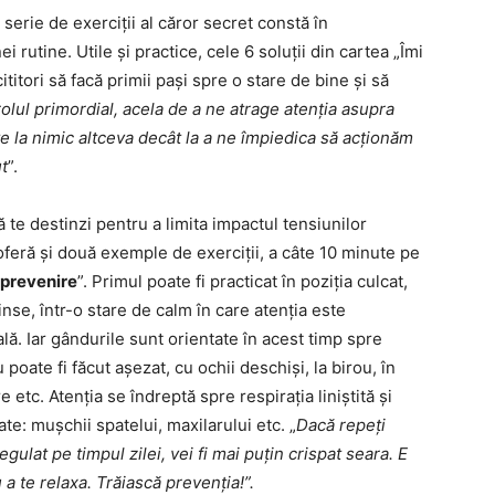
rie de exerciții al căror secret constă în
 rutine. Utile și practice, cele 6 soluții din cartea „Îmi
ititori să facă primii pași spre o stare de bine și să
rolul primordial, acela de a ne atrage atenția asupra
 la nimic altceva decât la a ne împiedica să acționăm
ut
”.
 te destinzi pentru a limita impactul tensiunilor
 oferă și două exemple de exerciții, a câte 10 minute pe
 prevenire
”. Primul poate fi practicat în poziția culcat,
tinse, într-o stare de calm în care atenția este
lă. Iar gândurile sunt orientate în acest timp spre
 poate fi făcut așezat, cu ochii deschiși, la birou, în
 etc. Atenția se îndreptă spre respirația liniștită și
e: mușchii spatelui, maxilarului etc. „
Dacă repeți
gulat pe timpul zilei, vei fi mai puțin crispat seara. E
u a te relaxa. Trăiască prevenția!”.