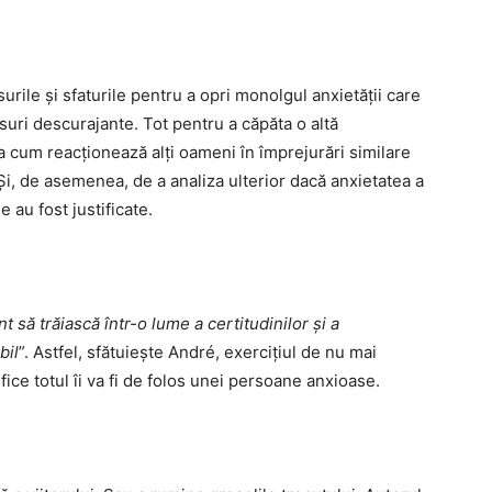
urile și sfaturile pentru a opri monolgul anxietății care
nsuri descurajante. Tot pentru a căpăta o altă
 cum reacționează alți oameni în împrejurări similare
. Și, de asemenea, de a analiza ulterior dacă anxietatea a
e au fost justificate.
t să trăiască într-o lume a certitudinilor și a
bil
”. Astfel, sfătuiește André, exercițiul de nu mai
fice totul îi va fi de folos unei persoane anxioase.