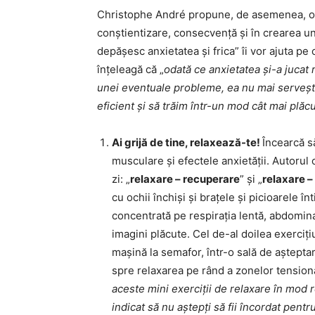
Christophe André propune, de asemenea, o se
conștientizare, consecvență și în crearea unei
depășesc anxietatea și frica” îi vor ajuta pe c
înțeleagă că „
odată ce anxietatea și-a jucat 
unei eventuale probleme, ea nu mai servește
eficient și să trăim într-un mod cât mai plăc
Ai grijă de tine, relaxează-te!
Încearcă să
musculare și efectele anxietății. Autorul
zi: „
relaxare – recuperare
” și „
relaxare –
cu ochii închiși și brațele și picioarele în
concentrată pe respirația lentă, abdomina
imagini plăcute. Cel de-al doilea exercițiu
mașină la semafor, într-o sală de așteptare
spre relaxarea pe rând a zonelor tensionat
aceste mini exerciții de relaxare în mod re
indicat să nu aștepți să fii încordat pentr