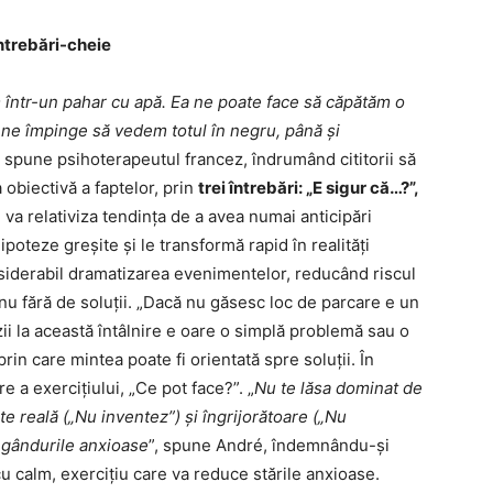
întrebări-cheie
într-un pahar cu apă. Ea ne poate face să căpătăm o
i ne împinge să vedem totul în negru, până și
, spune psihoterapeutul francez, îndrumând cititorii să
 obiectivă a faptelor, prin
trei întrebări: „E sigur că…?”,
va relativiza tendința de a avea numai anticipări
poteze greșite și le transformă rapid în realități
iderabil dramatizarea evenimentelor, reducând riscul
 nu fără de soluții. „Dacă nu găsesc loc de parcare e un
ii la această întâlnire e oare o simplă problemă sau o
rin care mintea poate fi orientată spre soluții. În
e a exercițiului, „Ce pot face?”. „
Nu te lăsa dominat de
e reală („Nu inventez”) și îngrijorătoare („Nu
i gândurile anxioase
”, spune André, îndemnându-și
 cu calm, exercițiu care va reduce stările anxioase.