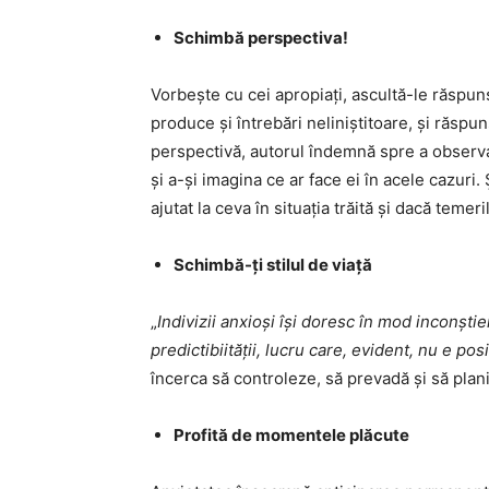
Schimbă perspectiva!
Vorbește cu cei apropiați, ascultă-le răspuns
produce și întrebări neliniștitoare, și răspu
perspectivă, autorul îndemnă spre a observa
și a-și imagina ce ar face ei în acele cazuri
ajutat la ceva în situația trăită și dacă temeril
Schimbă-ți stilul de viață
„
Indivizii anxioși își doresc în mod inconștien
predictibiității, lucru care, evident, nu e posi
încerca să controleze, să prevadă și să plani
Profită de momentele plăcute