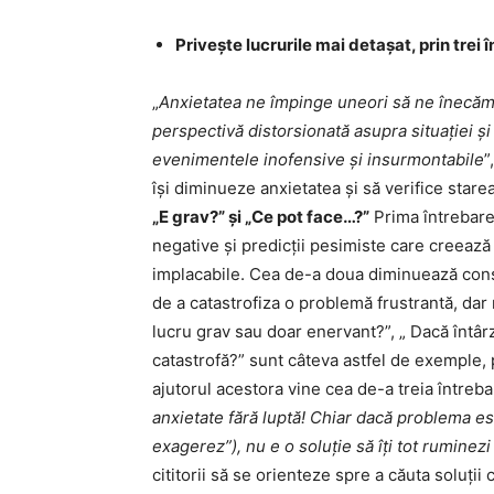
Privește lucrurile mai detașat, prin trei 
„
Anxietatea ne împinge uneori să ne înecăm 
perspectivă distorsionată asupra situației ș
evenimentele inofensive și insurmontabile
”
își diminueze anxietatea și să verifice starea
„E grav?” și „Ce pot face…?”
Prima întrebare 
negative și predicții pesimiste care creează i
implacabile. Cea de-a doua diminuează cons
de a catastrofiza o problemă frustrantă, dar
lucru grav sau doar enervant?”, „ Dacă întârz
catastrofă?” sunt câteva astfel de exemple, p
ajutorul acestora vine cea de-a treia întrebar
anxietate fără luptă! Chiar dacă problema est
exagerez”), nu e o soluție să îți tot ruminez
cititorii să se orienteze spre a căuta soluții