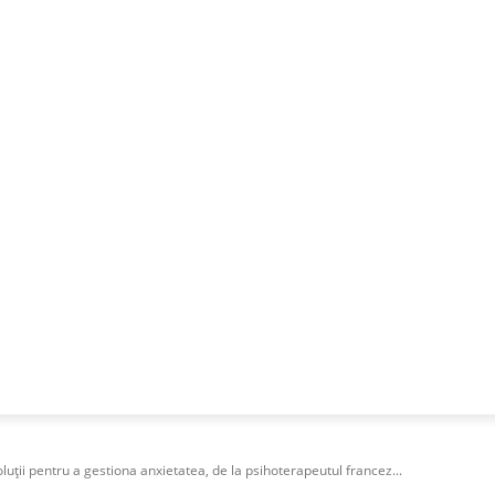
NESS
FRACTIONAL
SPECIAL GUEST
PUBLICITATE
ții pentru a gestiona anxietatea, de la psihoterapeutul francez...