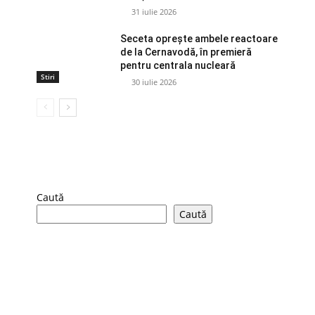
31 iulie 2026
Seceta oprește ambele reactoare
de la Cernavodă, în premieră
pentru centrala nucleară
Stiri
30 iulie 2026
Caută
Caută