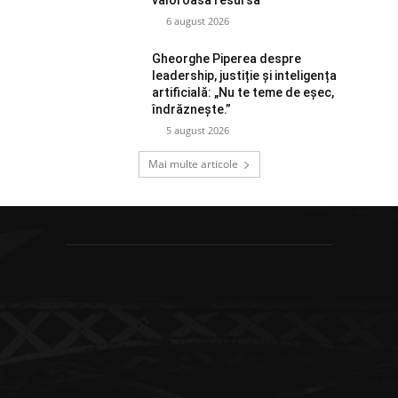
valoroasă resursă”
6 august 2026
Gheorghe Piperea despre
leadership, justiție și inteligența
artificială: „Nu te teme de eșec,
îndrăznește.”
5 august 2026
Mai multe articole