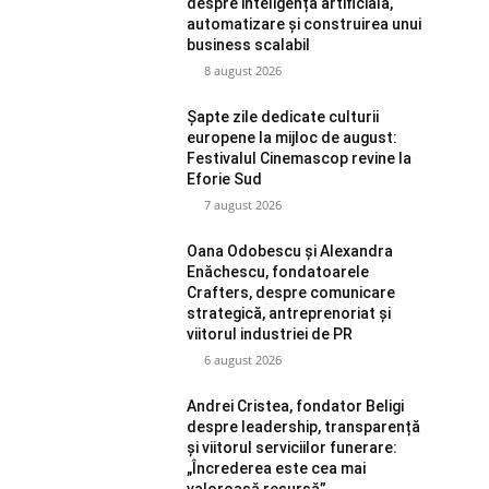
despre inteligența artificială,
automatizare și construirea unui
business scalabil
8 august 2026
Șapte zile dedicate culturii
europene la mijloc de august:
Festivalul Cinemascop revine la
Eforie Sud
7 august 2026
Oana Odobescu și Alexandra
Enăchescu, fondatoarele
Crafters, despre comunicare
strategică, antreprenoriat și
viitorul industriei de PR
6 august 2026
Andrei Cristea, fondator Beligi
despre leadership, transparență
și viitorul serviciilor funerare:
„Încrederea este cea mai