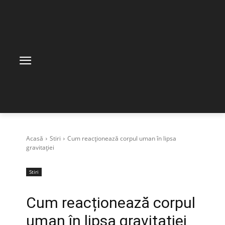
Acasă
Stiri
Cum reacționează corpul uman în lipsa
gravitației
Stiri
Cum reacționează corpul
uman în lipsa gravitației