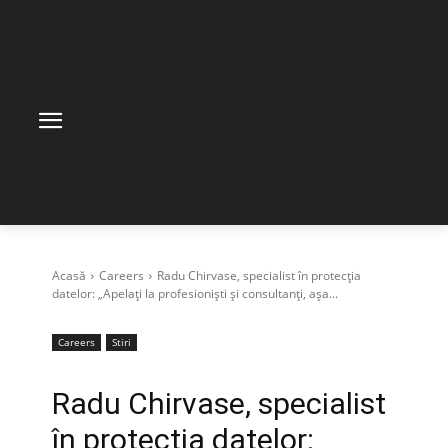
Acasă
Careers
Radu Chirvase, specialist în protecția
datelor: „Apelați la profesioniști și consultanți, așa...
Careers
Stiri
Radu Chirvase, specialist
în protecția datelor: