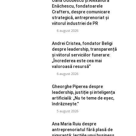
Oana Odobescu și Alexandra
Enăchescu, fondatoarele
Crafters, despre comunicare
strategică, antreprenoriat și
viitorul industriei de PR
6 august 2026
Andrei Cristea, fondator Beligi
despre leadership, transparență
și viitorul serviciilor funerare:
„Încrederea este cea mai
valoroasă resursă”
6 august 2026
Gheorghe Piperea despre
leadership, justiție și inteligența
artificială: „Nu te teme de eșec,
îndrăznește.”
5 august 2026
Ana Maria Ruiu despre
antreprenoriatul fără plasă de
siguranță: lecțiile unui business