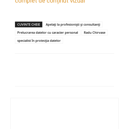
complet de conținut vizual
CUVINTE CHEIE
Apelați la profesioniști și consultanți
Prelucrarea datelor cu caracter personal
Radu Chirvase
specialist în protecția datelor