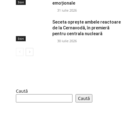
Stiri
emoționale
31 iulie 2026
Seceta oprește ambele reactoare
de la Cernavodă, în premieră
pentru centrala nucleară
Stiri
30 iulie 2026
Caută
Caută