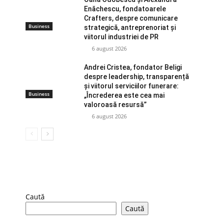
Enăchescu, fondatoarele
Crafters, despre comunicare
Business
strategică, antreprenoriat și
viitorul industriei de PR
6 august 2026
Andrei Cristea, fondator Beligi
despre leadership, transparență
și viitorul serviciilor funerare:
Business
„Încrederea este cea mai
valoroasă resursă”
6 august 2026
Caută
Caută