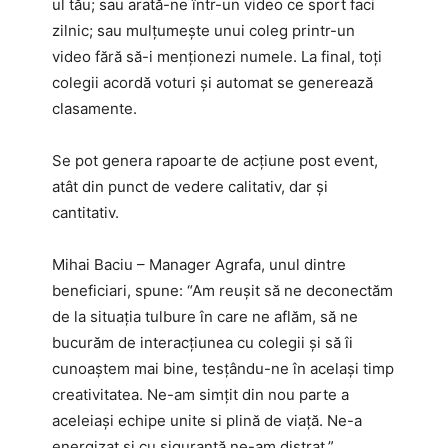
ul tău; sau arată-ne într-un video ce sport faci
zilnic; sau mulțumește unui coleg printr-un
video fără să-i menționezi numele. La final, toți
colegii acordă voturi și automat se generează
clasamente.
Se pot genera rapoarte de acțiune post event,
atât din punct de vedere calitativ, dar și
cantitativ.
Mihai Baciu – Manager Agrafa, unul dintre
beneficiari, spune: “Am reușit să ne deconectăm
de la situația tulbure în care ne aflăm, să ne
bucurăm de interacțiunea cu colegii și să îi
cunoaștem mai bine, tesțându-ne în același timp
creativitatea. Ne-am simțit din nou parte a
aceleiași echipe unite si plină de viață. Ne-a
energizat și cu siguranță ne-am distrat.”