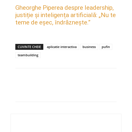
Gheorghe Piperea despre leadership,
justiție și inteligența artificială: „Nu te
teme de eșec, îndrăznește.”
CUVINTE CHEIE
aplicatie interactiva
business
pufin
teambuilding