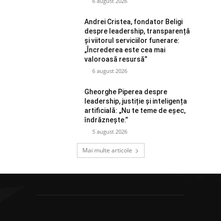
6 august 2026
Andrei Cristea, fondator Beligi
despre leadership, transparență
și viitorul serviciilor funerare:
„Încrederea este cea mai
valoroasă resursă”
6 august 2026
Gheorghe Piperea despre
leadership, justiție și inteligența
artificială: „Nu te teme de eșec,
îndrăznește.”
5 august 2026
Mai multe articole