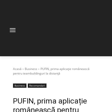
Acasă
Business
PUFIN, prima aplicație românească
pentru teambuildinguri la distanță
Business
Recomandari
PUFIN, prima aplicație
românească pentru