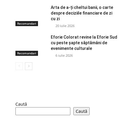
Arta de a-ți cheltui banii, o carte
despre deciziile financiare de zi
cu zi
Recomandari
20 iulie 2026
Eforie Colorat revine la Eforie Sud
cu peste șapte săptămâni de
evenimente culturale
Recomandari
6 iulie 2026
Caută
Caută