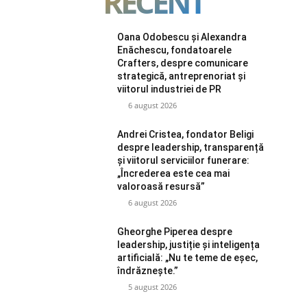
RECENT
Oana Odobescu și Alexandra
Enăchescu, fondatoarele
Crafters, despre comunicare
strategică, antreprenoriat și
viitorul industriei de PR
6 august 2026
Andrei Cristea, fondator Beligi
despre leadership, transparență
și viitorul serviciilor funerare:
„Încrederea este cea mai
valoroasă resursă”
6 august 2026
Gheorghe Piperea despre
leadership, justiție și inteligența
artificială: „Nu te teme de eșec,
îndrăznește.”
5 august 2026