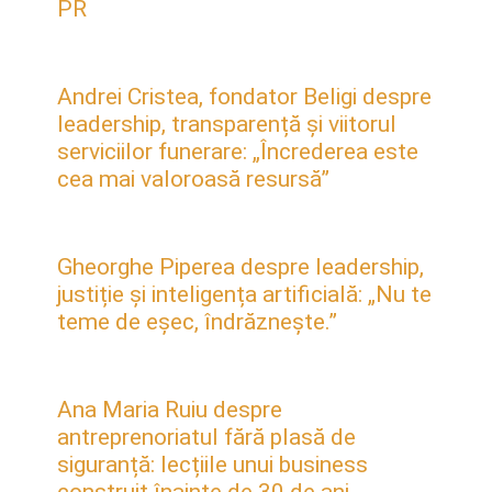
PR
Andrei Cristea, fondator Beligi despre
leadership, transparență și viitorul
serviciilor funerare: „Încrederea este
cea mai valoroasă resursă”
Gheorghe Piperea despre leadership,
justiție și inteligența artificială: „Nu te
teme de eșec, îndrăznește.”
Ana Maria Ruiu despre
antreprenoriatul fără plasă de
siguranță: lecțiile unui business
construit înainte de 30 de ani