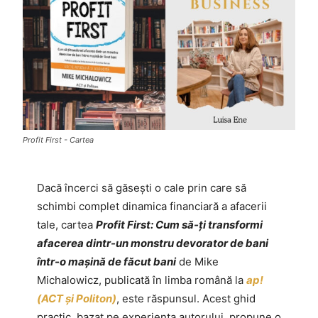
Profit First - Cartea
Dacă încerci să găsești o cale prin care să
schimbi complet dinamica financiară a afacerii
tale, cartea
Profit First: Cum să-ți transformi
afacerea dintr-un monstru devorator de bani
într-o mașină de făcut bani
de Mike
Michalowicz, publicată în limba română la
ap!
(ACT și Politon)
, este răspunsul. Acest ghid
practic, bazat pe experiența autorului, propune o