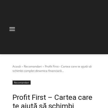
Acasă
Recomandari
Profit First - Cartea care te ajută să
schimbi complet dinamica financiară...
Recomandari
Profit First – Cartea care
te ajută să schimbi