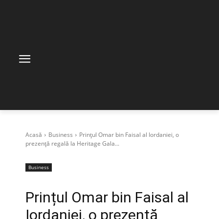
Acasă
Business
Prințul Omar bin Faisal al Iordaniei, o
prezență regală la Heritage Gala...
Business
Prințul Omar bin Faisal al
Iordaniei, o prezență