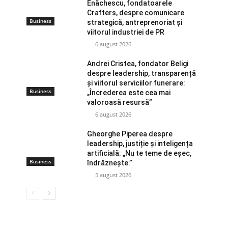
Enăchescu, fondatoarele
Crafters, despre comunicare
Business
strategică, antreprenoriat și
viitorul industriei de PR
6 august 2026
Andrei Cristea, fondator Beligi
despre leadership, transparență
și viitorul serviciilor funerare:
Business
„Încrederea este cea mai
valoroasă resursă”
6 august 2026
Gheorghe Piperea despre
leadership, justiție și inteligența
artificială: „Nu te teme de eșec,
Business
îndrăznește.”
5 august 2026