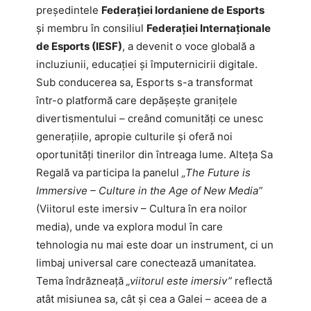
președintele
Federației Iordaniene de Esports
și membru în consiliul
Federației Internaționale
de Esports (IESF)
, a devenit o voce globală a
incluziunii, educației și împuternicirii digitale.
Sub conducerea sa, Esports s-a transformat
într-o platformă care depășește granițele
divertismentului – creând comunități ce unesc
generațiile, apropie culturile și oferă noi
oportunități tinerilor din întreaga lume. Alteța Sa
Regală va participa la panelul
„The Future is
Immersive – Culture in the Age of New Media”
(Viitorul este imersiv – Cultura în era noilor
media), unde va explora modul în care
tehnologia nu mai este doar un instrument, ci un
limbaj universal care conectează umanitatea.
Tema îndrăzneață
„viitorul este imersiv”
reflectă
atât misiunea sa, cât și cea a Galei – aceea de a