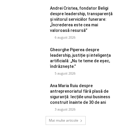
Andrei Cristea, fondator Beligi
despre leadership, transparență
și viitorul serviciilor funerare:
„Încrederea este cea mai
valoroasă resursă”
6 august 2026
Gheorghe Piperea despre
leadership, justiție și inteligența
artificială: „Nu te teme de eșec,
îndrăznește.”
5 august 2026
Ana Maria Ruiu despre
antreprenoriatul fără plasă de
siguranță: lecțiile unui business
construit înainte de 30 de ani
3 august 2026
Mai multe articole