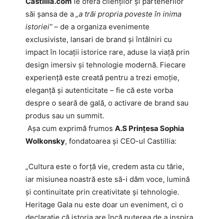
Castillia.com
le oferă clienților și partenerilor
săi șansa de a
„a trăi propria poveste în inima
istoriei”
– de a organiza evenimente
exclusiviste, lansari de brand și întâlniri cu
impact în locații istorice rare, aduse la viață prin
design imersiv și tehnologie modernă. Fiecare
experiență este creată pentru a trezi emoție,
eleganță și autenticitate – fie că este vorba
despre o seară de gală, o activare de brand sau
produs sau un summit.
Așa cum exprimă frumos
A.S Prințesa Sophia
Wolkonsky
, fondatoarea și CEO-ul Castillia:
„Cultura este o forță vie, credem asta cu tărie,
iar misiunea noastră este să-i dăm voce, lumină
și continuitate prin creativitate și tehnologie.
Heritage Gala nu este doar un eveniment, ci o
declarație că istoria are încă puterea de a inspira