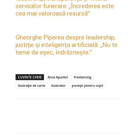
serviciilor funerare: „Încrederea este
cea mai valoroasă resursă”
Gheorghe Piperea despre leadership,
justiție și inteligența artificială: „Nu te
teme de eșec, îndrăznește.”
CUVINTE CHEIE
Anca Apostol
freelancing
ilustrație de carte
ilustrator
povești pentru copii