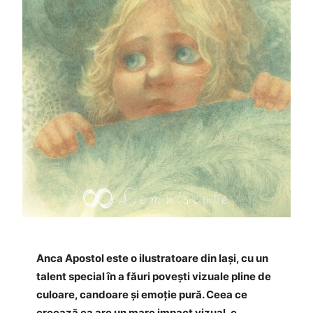
Anca Apostol este o ilustratoare din Iași, cu un
talent special în a făuri povești vizuale pline de
culoare, candoare și emoție pură. Ceea ce
creează ea are un mare impact vizual, e