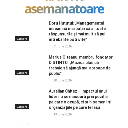
asemanatoare
Doru Huțuțui: „Managementul
înseamnă mai puțin să ai toate
răspunsurile și mai mult să pui
Careers
întrebările potrivite”
31 iulie 2026
Marius Olteanu, membru fondator
DISTINTO: „Muzica clasică
trebuie să ajungă mai aproape de
Careers
public”
20 iulie 2026
Aurelian Chitez – Impactul unui
lider nu se masoară prin poziția
pe care o ocupă, ci prin oamenii și
Careers
organizațiile pe care le lasă...
13 iulie 2026