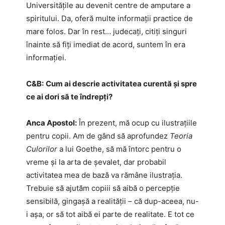
Universitățile au devenit centre de amputare a
spiritului. Da, oferă multe informații practice de
mare folos. Dar în rest… judecați, citiți singuri
înainte să fiți imediat de acord, suntem în era
informației.
C&B:
Cum ai descrie activitatea curentă și spre
ce ai dori să te îndrepți?
Anca Apostol:
În prezent, mă ocup cu ilustrațiile
pentru copii. Am de gând să aprofundez
Teoria
Culorilor
a lui Goethe, să mă întorc pentru o
vreme și la arta de șevalet, dar probabil
activitatea mea de bază va rămâne ilustrația.
Trebuie să ajutăm copiii să aibă o percepție
sensibilă, gingașă a realității – că dup-aceea, nu-
i așa, or să tot aibă ei parte de realitate. E tot ce