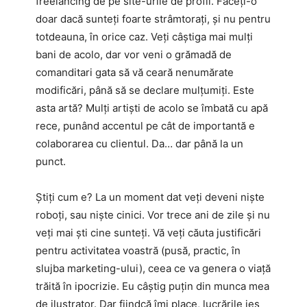
freelancing de pe site-urile de profil. Faceți-o
doar dacă sunteți foarte strâmtorați, și nu pentru
totdeauna, în orice caz. Veți câștiga mai mulți
bani de acolo, dar vor veni o grămadă de
comanditari gata să vă ceară nenumărate
modificări, până să se declare mulțumiți. Este
asta artă? Mulți artiști de acolo se îmbată cu apă
rece, punând accentul pe cât de importantă e
colaborarea cu clientul. Da… dar până la un
punct.
Știți cum e? La un moment dat veți deveni niște
roboți, sau niște cinici. Vor trece ani de zile și nu
veți mai ști cine sunteți. Vă veți căuta justificări
pentru activitatea voastră (pusă, practic, în
slujba marketing-ului), ceea ce va genera o viață
trăită în ipocrizie. Eu câștig puțin din munca mea
de ilustrator. Dar fiindcă îmi place, lucrările ies