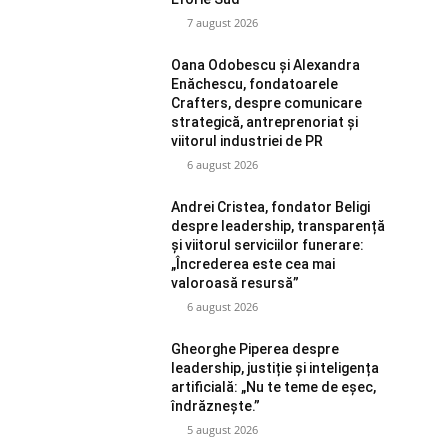
7 august 2026
Oana Odobescu și Alexandra
Enăchescu, fondatoarele
Crafters, despre comunicare
strategică, antreprenoriat și
viitorul industriei de PR
6 august 2026
Andrei Cristea, fondator Beligi
despre leadership, transparență
și viitorul serviciilor funerare:
„Încrederea este cea mai
valoroasă resursă”
6 august 2026
Gheorghe Piperea despre
leadership, justiție și inteligența
artificială: „Nu te teme de eșec,
îndrăznește.”
5 august 2026