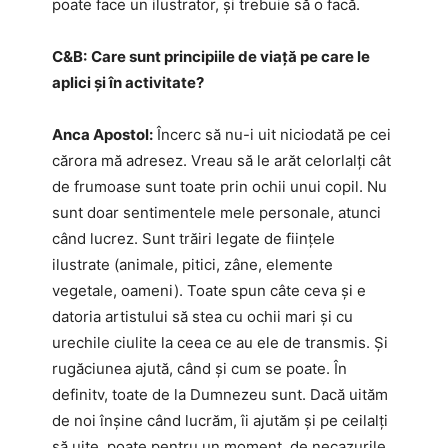
poate face un ilustrator, și trebuie să o facă.
C&B:
Care sunt principiile de viață pe care le
aplici și în activitate?
Anca Apostol:
Încerc să nu-i uit niciodată pe cei
cărora mă adresez. Vreau să le arăt celorlalți cât
de frumoase sunt toate prin ochii unui copil. Nu
sunt doar sentimentele mele personale, atunci
când lucrez. Sunt trăiri legate de ființele
ilustrate (animale, pitici, zâne, elemente
vegetale, oameni). Toate spun câte ceva și e
datoria artistului să stea cu ochii mari și cu
urechile ciulite la ceea ce au ele de transmis. Și
rugăciunea ajută, când și cum se poate. În
definitv, toate de la Dumnezeu sunt. Dacă uităm
de noi înșine când lucrăm, îi ajutăm și pe ceilalți
să uite, poate pentru un moment, de necazurile