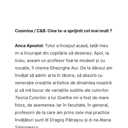
Cosmina / C&B: Cine te-a sprijinit cel mai mult ?
Anca Apostol:
Totul a început acasă, tatăl meu
m-a încurajat din copilărie să desenez. Apoi, la
liceu, aveam un profesor foarte modest și cu
vocație, îl chema Gheorghe Aur. De la dânsul am
învățat să admir arta în tăcere, să absorb cu
venerație creațiile artistice de dinaintea noastră
și să mă bucur de variațiile subtile ale culorilor.
Teoria Culorilor
a lui Goethe mi-a fost de mare
folos, de asemenea. Iar în facultate, în general,
profesorii de la care am prins cele mai practice
învățături sunt dl Dragoș Pătrașcu și d-na Atena
Simionescu.