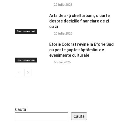
22 iulie 2026
Arta de a-ți cheltui banii, o carte
despre deciziile financiare de zi
cu zi
Recomandari
20 iulie 2026
Eforie Colorat revine la Eforie Sud
cu peste șapte săptămâni de
evenimente culturale
Recomandari
6 iulie 2026
Caută
Caută