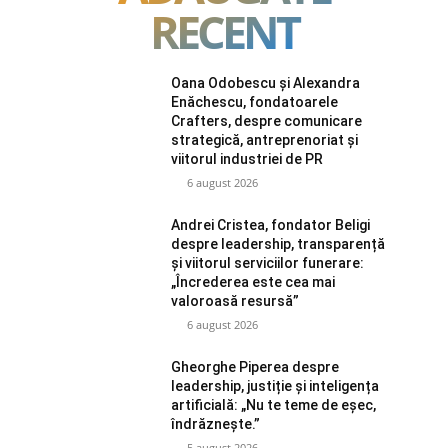
RECENT
Oana Odobescu și Alexandra
Enăchescu, fondatoarele
Crafters, despre comunicare
strategică, antreprenoriat și
viitorul industriei de PR
6 august 2026
Andrei Cristea, fondator Beligi
despre leadership, transparență
și viitorul serviciilor funerare:
„Încrederea este cea mai
valoroasă resursă”
6 august 2026
Gheorghe Piperea despre
leadership, justiție și inteligența
artificială: „Nu te teme de eșec,
îndrăznește.”
5 august 2026