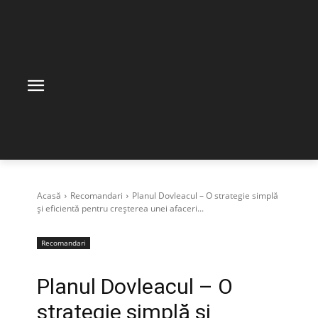
Acasă
Recomandari
Planul Dovleacul – O strategie simplă
și eficientă pentru creșterea unei afaceri...
Recomandari
Planul Dovleacul – O
strategie simplă și