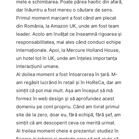
mele e schimbarea. Poate părea haotic din afară,
dar înăuntru a fost mereu o căutare de sens.
Primul moment marcant a fost când am plecat
din România, la Amazon UK, unde am fost team
leader. Acolo am învățat ce înseamnă rigoarea și
responsabilitatea, mai ales când conduci echipe
internaționale. Apoi, la Mercure Holland House,
un hotel tot în UK, unde am înțeles importanța
interacțiunii umane.
Al doilea moment a fost întoarcerea în țară. M-
am regăsit lucrând în retail și în HoReCa, dar am
simțit că pot mai mult. Așa am început să mă
formez în web design și să aprofundez acest
domeniu pe cont propriu. Când am livrat primul
site de la zero, doar eu, fără echipă, fără șef, am
simțit că am descoperit ceva ce merită urmat.
Al treilea moment cheie e prezentul: studiez în
fiecare zi tehnici și metode care să mă ajute să