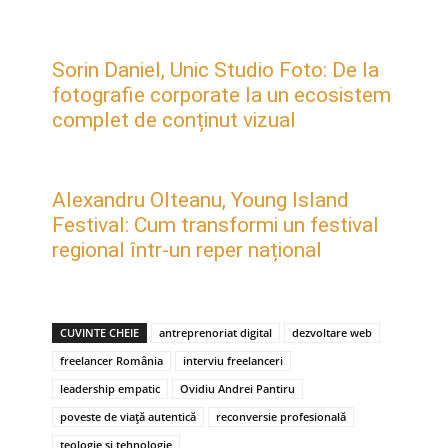
Sorin Daniel, Unic Studio Foto: De la
fotografie corporate la un ecosistem
complet de conținut vizual
Alexandru Olteanu, Young Island
Festival: Cum transformi un festival
regional într-un reper național
CUVINTE CHEIE
antreprenoriat digital
dezvoltare web
freelancer România
interviu freelanceri
leadership empatic
Ovidiu Andrei Pantiru
poveste de viață autentică
reconversie profesională
teologie și tehnologie