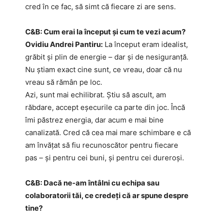
cred în ce fac, să simt că fiecare zi are sens.
C&B: Cum erai la început și cum te vezi acum?
Ovidiu Andrei Pantiru:
La început eram idealist,
grăbit și plin de energie – dar și de nesiguranță.
Nu știam exact cine sunt, ce vreau, doar că nu
vreau să rămân pe loc.
Azi, sunt mai echilibrat. Știu să ascult, am
răbdare, accept eșecurile ca parte din joc. Încă
îmi păstrez energia, dar acum e mai bine
canalizată. Cred că cea mai mare schimbare e că
am învățat să fiu recunoscător pentru fiecare
pas – și pentru cei buni, și pentru cei dureroși.
C&B: Dacă ne-am întâlni cu echipa sau
colaboratorii tăi, ce credeți că ar spune despre
tine?