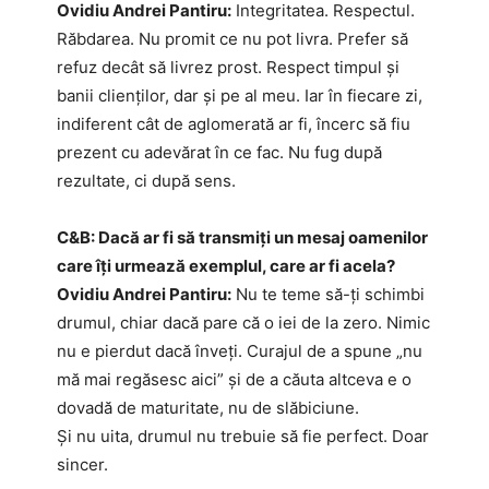
Ovidiu Andrei Pantiru:
Integritatea. Respectul.
Răbdarea. Nu promit ce nu pot livra. Prefer să
refuz decât să livrez prost. Respect timpul și
banii clienților, dar și pe al meu. Iar în fiecare zi,
indiferent cât de aglomerată ar fi, încerc să fiu
prezent cu adevărat în ce fac. Nu fug după
rezultate, ci după sens.
C&B: Dacă ar fi să transmiți un mesaj oamenilor
care îți urmează exemplul, care ar fi acela?
Ovidiu Andrei Pantiru:
Nu te teme să-ți schimbi
drumul, chiar dacă pare că o iei de la zero. Nimic
nu e pierdut dacă înveți. Curajul de a spune „nu
mă mai regăsesc aici” și de a căuta altceva e o
dovadă de maturitate, nu de slăbiciune.
Și nu uita, drumul nu trebuie să fie perfect. Doar
sincer.