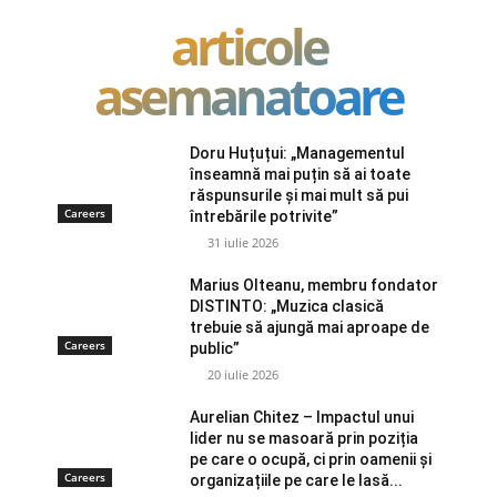
articole
asemanatoare
Doru Huțuțui: „Managementul
înseamnă mai puțin să ai toate
răspunsurile și mai mult să pui
Careers
întrebările potrivite”
31 iulie 2026
Marius Olteanu, membru fondator
DISTINTO: „Muzica clasică
trebuie să ajungă mai aproape de
Careers
public”
20 iulie 2026
Aurelian Chitez – Impactul unui
lider nu se masoară prin poziția
pe care o ocupă, ci prin oamenii și
Careers
organizațiile pe care le lasă...