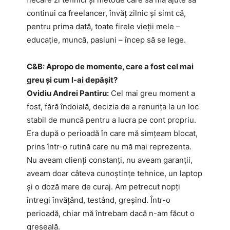
continui ca freelancer, învăț zilnic și simt că,
pentru prima dată, toate firele vieții mele –
educație, muncă, pasiuni – încep să se lege.
C&B: Apropo de momente, care a fost cel mai
greu și cum l-ai depășit?
Ovidiu Andrei Pantiru:
Cel mai greu moment a
fost, fără îndoială, decizia de a renunța la un loc
stabil de muncă pentru a lucra pe cont propriu.
Era după o perioadă în care mă simțeam blocat,
prins într-o rutină care nu mă mai reprezenta.
Nu aveam clienți constanți, nu aveam garanții,
aveam doar câteva cunoștințe tehnice, un laptop
și o doză mare de curaj. Am petrecut nopți
întregi învățând, testând, greșind. Într-o
perioadă, chiar mă întrebam dacă n-am făcut o
greșeală.