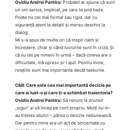
Ovidiu Andrei Pantiru:
Probabil ar spune că sunt
un om serios, implicat, pe care te poți baza.
Poate nu cel mai formal sau rigid, dar cu
siguranță atent la detalii și mereu deschis la
dialog.
Mi s-a spus de multe ori că inspir calm și
încredere, chiar și când lucrurile sunt în criză. Și
că nu las pe nimeni în urmă – dacă cineva are o
dificultate, mă opresc și-l ajut. Pentru mine,
relațiile sunt mai importante decât taskurile.
C&B: Care este cea mai importantă decizie pe
care ai luat-o și care ți-a schimbat traiectoria?
Ovidiu Andrei Pantiru:
Să renunț la drumul
„sigur” și să încep pe cont propriu. Mulți nu m-
au înțeles atunci – părea o decizie nebunească.
Dar pentru mine era un act de sinceritate cu