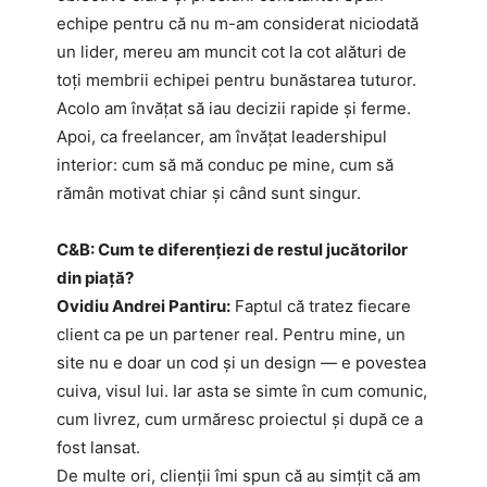
echipe pentru că nu m-am considerat niciodată
un lider, mereu am muncit cot la cot alături de
toți membrii echipei pentru bunăstarea tuturor.
Acolo am învățat să iau decizii rapide și ferme.
Apoi, ca freelancer, am învățat leadershipul
interior: cum să mă conduc pe mine, cum să
rămân motivat chiar și când sunt singur.
C&B: Cum te diferențiezi de restul jucătorilor
din piață?
Ovidiu Andrei Pantiru:
Faptul că tratez fiecare
client ca pe un partener real. Pentru mine, un
site nu e doar un cod și un design — e povestea
cuiva, visul lui. Iar asta se simte în cum comunic,
cum livrez, cum urmăresc proiectul și după ce a
fost lansat.
De multe ori, clienții îmi spun că au simțit că am