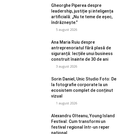
Gheorghe Piperea despre
leadership, justiție și inteligența
artificială: „Nu te teme de eșec,
îndrăznește.”
5 august 2026
Ana Maria Ruiu despre
antreprenoriatul fără plasă de
siguranță: lecțiile unui business
construit înainte de 30 de ani
3 august 2026
Sorin Daniel, Unic Studio Foto: De
la fotografie corporate la un
ecosistem complet de conținut
vizual
1 august 2026
Alexandru Olteanu, Young Island
Festival: Cum transformi un
festival regional într-un reper
național