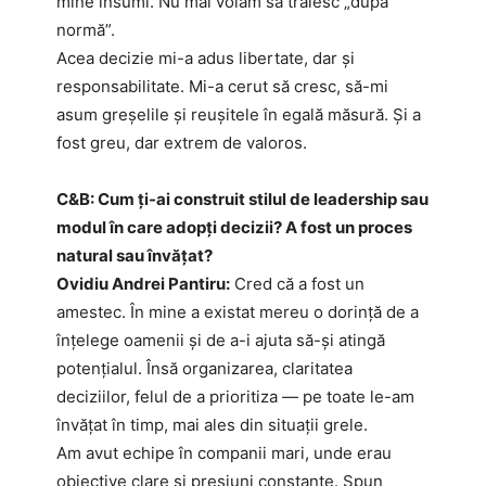
mine însumi. Nu mai voiam să trăiesc „după
normă”.
Acea decizie mi-a adus libertate, dar și
responsabilitate. Mi-a cerut să cresc, să-mi
asum greșelile și reușitele în egală măsură. Și a
fost greu, dar extrem de valoros.
C&B: Cum ți-ai construit stilul de leadership sau
modul în care adopți decizii? A fost un proces
natural sau învățat?
Ovidiu Andrei Pantiru:
Cred că a fost un
amestec. În mine a existat mereu o dorință de a
înțelege oamenii și de a-i ajuta să-și atingă
potențialul. Însă organizarea, claritatea
deciziilor, felul de a prioritiza — pe toate le-am
învățat în timp, mai ales din situații grele.
Am avut echipe în companii mari, unde erau
obiective clare și presiuni constante. Spun