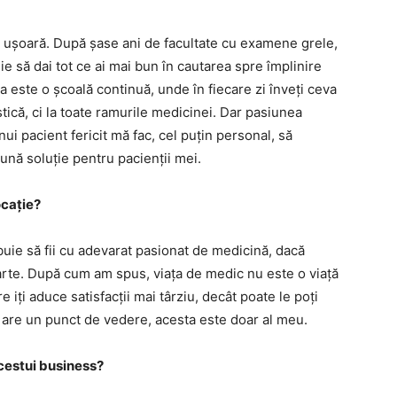
ă ușoară. După șase ani de facultate cu examene grele,
e să dai tot ce ai mai bun în cautarea spre împlinire
a este o școală continuă, unde în fiecare zi înveți ceva
stică, ci la toate ramurile medicinei. Dar pasiunea
i pacient fericit mă fac, cel puțin personal, să
ună soluție pentru pacienții mei.
ocație?
uie să fii cu adevarat pasionat de medicină, dacă
ndarte. După cum am spus, viața de medic nu este o viață
re iți aduce satisfacții mai târziu, decât poate le poți
i are un punct de vedere, acesta este doar al meu.
cestui business?