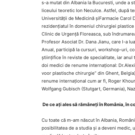
s-a mutat din Albania la Bucuresti, unde a st
liceului teoretic Ion Neculce. Astfel, după t
Universității de Medicină șiFarmacie Carol D
rezidențiatul în domeniul chirurgiei plastice
Clinic de Urgență Floreasca, sub îndrumarea
Profesor Asociat Dr. Dana Jianu, care l-a lua
Anual, participă la cursuri, workshop-uri, co
științifice în reviste de specialitate, iar anu
doi medici de renume internațional: Dr.Ale
voor plastische chirurgie” din Ghent, Belgia
renume internațional cum ar fi, Roger Khouri 
Wolfgang Gubisch (Stutgart, Germania), Nazi
De ce ați ales să rămâneți în România, în con
Cu toate că m-am născut în Albania, România 
posibilitatea de a studia și a deveni medic,