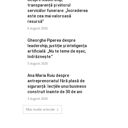
transparență și viitorul
serviciilor funerare: „Încrederea
este cea mai valoroasă
resursă”
6 august 2026
Gheorghe Piperea despre
leadership, justiție și inteligența
artificială: „Nu te teme de eșec,
îndrăznește.”
5 august 2026
Ana Maria Ruiu despre
antreprenoriatul fără plasă de
siguranță: lecțiile unui business
construit înainte de 30 de ani
3 august 2026
Mai multe articole