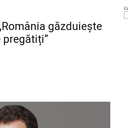
C
: „România găzduiește
 pregătiți”