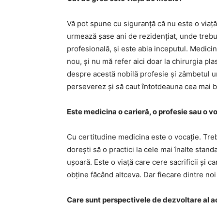
Vă pot spune cu siguranță că nu este o viaț
urmează șase ani de rezidențiat, unde trebui
profesională, și este abia inceputul. Medicin
nou, și nu mă refer aici doar la chirurgia pla
despre acestă nobilă profesie și zâmbetul unu
perseverez și să caut întotdeauna cea mai b
Este medicina o carieră, o profesie sau o v
Cu certitudine medicina este o vocație. Treb
dorești să o practici la cele mai înalte sta
ușoară. Este o viață care cere sacrificii și ca
obține făcând altceva. Dar fiecare dintre no
Care sunt perspectivele de dezvoltare al a