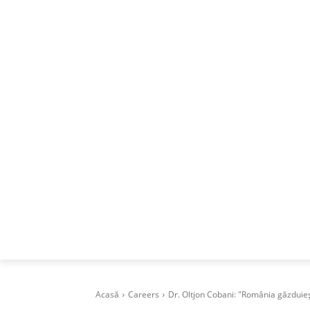
ACASA
DESPRE
CAREERS
BUSI
Acasă
Careers
Dr. Oltjon Cobani: "România găzduieș