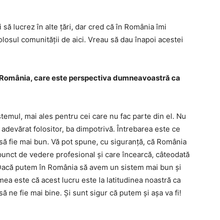
 să lucrez în alte țări, dar cred că în România îmi
folosul comunității de aici. Vreau să dau înapoi acestei
n România, care este perspectiva dumneavoastră ca
istemul, mai ales pentru cei care nu fac parte din el. Nu
 adevărat folositor, ba dimpotrivă. Întrebarea este ce
a să fie mai bun. Vă pot spune, cu siguranță, că România
punct de vedere profesional și care încearcă, câteodată
r. Dacă putem în România să avem un sistem mai bun și
mea este că acest lucru este la latitudinea noastră ca
ă ne fie mai bine. Și sunt sigur că putem și așa va fi!