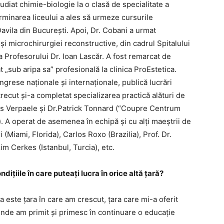
udiat chimie-biologie la o clasă de specialitate a
erminarea liceului a ales să urmeze cursurile
avila din București. Apoi, Dr. Cobani a urmat
 și microchirurgiei reconstructive, din cadrul Spitalului
 Profesorului Dr. Ioan Lascăr. A fost remarcat de
t „sub aripa sa” profesională la clinica ProEstetica.
ngrese naționale și internaționale, publică lucrări
l trecut și-a completat specializarea practică alături de
xis Verpaele și Dr.Patrick Tonnard (“Coupre Centrum
). A operat de asemenea în echipă și cu alți maeștrii de
(Miami, Florida), Carlos Roxo (Brazilia), Prof. Dr.
m Cerkes (Istanbul, Turcia), etc.
dițiile în care puteați lucra în orice altă țară?
este țara în care am crescut, țara care mi-a oferit
 unde am primit și primesc în continuare o educație