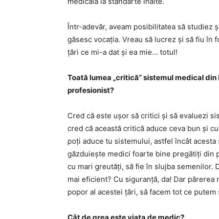
medicală la standarte înalte.
Într-adevăr, aveam posibilitatea să studiez și
găsesc vocația. Vreau să lucrez și să fiu în 
țări ce mi-a dat și ea mie… totul!
Toată lumea „critică” sistemul medical di
profesionist?
Cred că este ușor să critici și să evaluezi s
cred că această critică aduce ceva bun și cu
poți aduce tu sistemului, astfel încât acest
găzduiește medici foarte bine pregătiți din 
cu mari greutăți, să fie în slujba semenilo
mai eficient? Cu siguranță, da! Dar părerea 
popor al acestei țări, să facem tot ce putem s
Cât de grea este viața de medic?