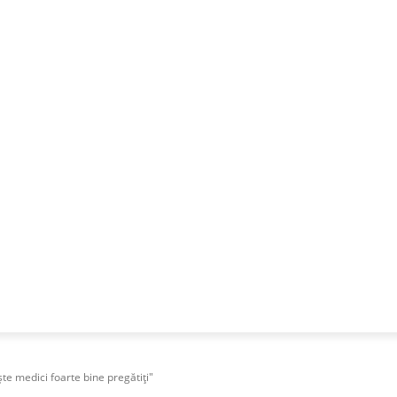
NESS
FRACTIONAL
SPECIAL GUEST
PUBLICITATE
te medici foarte bine pregătiți"