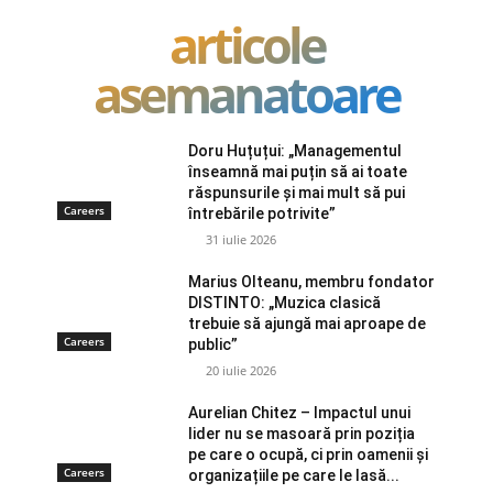
articole
asemanatoare
Doru Huțuțui: „Managementul
înseamnă mai puțin să ai toate
răspunsurile și mai mult să pui
Careers
întrebările potrivite”
31 iulie 2026
Marius Olteanu, membru fondator
DISTINTO: „Muzica clasică
trebuie să ajungă mai aproape de
Careers
public”
20 iulie 2026
Aurelian Chitez – Impactul unui
lider nu se masoară prin poziția
pe care o ocupă, ci prin oamenii și
Careers
organizațiile pe care le lasă...