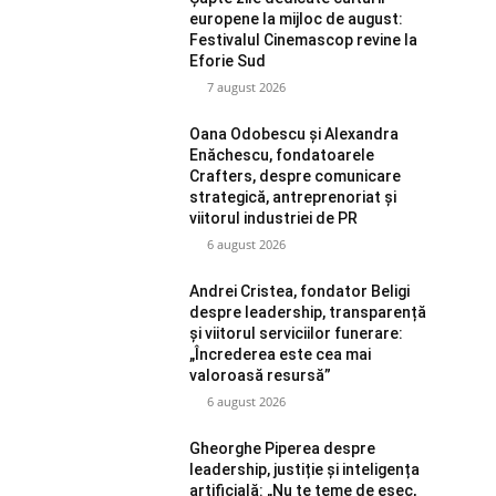
europene la mijloc de august:
Festivalul Cinemascop revine la
Eforie Sud
7 august 2026
Oana Odobescu și Alexandra
Enăchescu, fondatoarele
Crafters, despre comunicare
strategică, antreprenoriat și
viitorul industriei de PR
6 august 2026
Andrei Cristea, fondator Beligi
despre leadership, transparență
și viitorul serviciilor funerare:
„Încrederea este cea mai
valoroasă resursă”
6 august 2026
Gheorghe Piperea despre
leadership, justiție și inteligența
artificială: „Nu te teme de eșec,