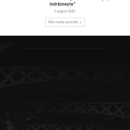
îndrăznește.”
5 august 2026
Mai multe articole