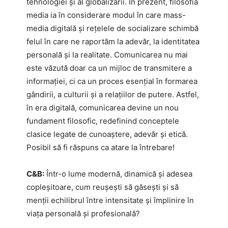
tehnologiei și al globalizării. În prezent, filosofia
media ia în considerare modul în care mass-
media digitală și rețelele de socializare schimbă
felul în care ne raportăm la adevăr, la identitatea
personală și la realitate. Comunicarea nu mai
este văzută doar ca un mijloc de transmitere a
informației, ci ca un proces esențial în formarea
gândirii, a culturii și a relațiilor de putere. Astfel,
în era digitală, comunicarea devine un nou
fundament filosofic, redefinind conceptele
clasice legate de cunoaștere, adevăr și etică.
Posibil să fi răspuns ca atare la întrebare!
C&B:
Într-o lume modernă, dinamică și adesea
copleșitoare, cum reușești să găsești și să
menții echilibrul între intensitate și împlinire în
viața personală și profesională?