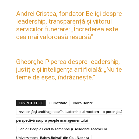
Andrei Cristea, fondator Beligi despre
leadership, transparență și viitorul
serviciilor funerare: „Încrederea este
cea mai valoroasă resursă”
Gheorghe Piperea despre leadership,
justiție și inteligența artificială: „Nu te
teme de eșec, îndrăznește.”
CUVINTE CHEIE
Curiozitate
Nora Dobre
reziliență și antifragilitate în leadershipul modern – o potențială
perspectivă asupra people managementului
Senior People Lead la Temenos și Associate Teacher la
Universitatea „Babeș-Bolyai” din Cluj-Napoca