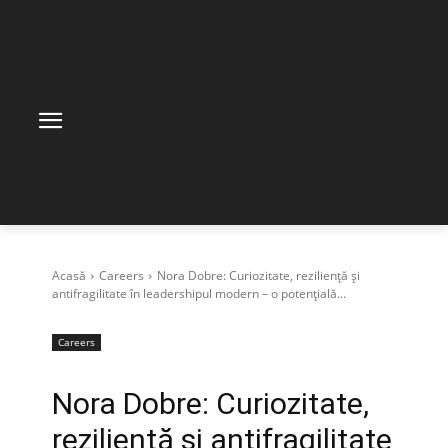
Acasă
Careers
Nora Dobre: Curiozitate, reziliență și
antifragilitate în leadershipul modern – o potențială...
Careers
Nora Dobre: Curiozitate,
reziliență și antifragilitate