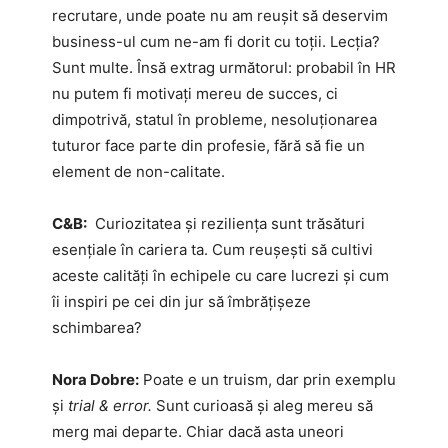
recrutare, unde poate nu am reușit să deservim
business-ul cum ne-am fi dorit cu toții. Lecția?
Sunt multe. Însă extrag următorul: probabil în HR
nu putem fi motivați mereu de succes, ci
dimpotrivă, statul în probleme, nesoluționarea
tuturor face parte din profesie, fără să fie un
element de non-calitate.
C&B:
Curiozitatea și reziliența sunt trăsături
esențiale în cariera ta. Cum reușești să cultivi
aceste calități în echipele cu care lucrezi și cum
îi inspiri pe cei din jur să îmbrățișeze
schimbarea?
Nora Dobre:
Poate e un truism, dar prin exemplu
și
trial & error.
Sunt curioasă și aleg mereu să
merg mai departe. Chiar dacă asta uneori