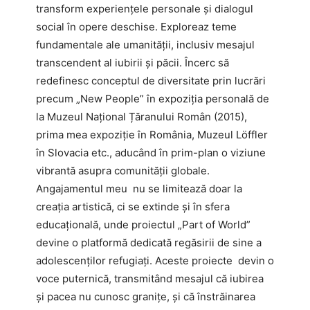
transform experiențele personale și dialogul
social în opere deschise. Exploreaz teme
fundamentale ale umanității, inclusiv mesajul
transcendent al iubirii și păcii. Încerc să
redefinesc conceptul de diversitate prin lucrări
precum „New People” în expoziția personală de
la Muzeul Național Țăranului Român (2015),
prima mea expoziție în România, Muzeul Löffler
în Slovacia etc., aducând în prim-plan o viziune
vibrantă asupra comunității globale.
Angajamentul meu nu se limitează doar la
creația artistică, ci se extinde și în sfera
educațională, unde proiectul „Part of World”
devine o platformă dedicată regăsirii de sine a
adolescenților refugiați. Aceste proiecte devin o
voce puternică, transmitând mesajul că iubirea
și pacea nu cunosc granițe, și că înstrăinarea