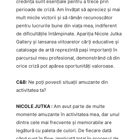
credința sunt esențiale pentru a trece prin
perioade de criză. Am învățat să apreciez și mai
mult micile victorii și să rămân recunoscător
pentru lucrurile bune din viața mea, indiferent
de dificultățile întâmpinate. Apariția Nicole Jutka
Gallery și lansarea viitoarelor cărți educative și
cataloage de artă reprezintă pași importanți în
parcursul meu profesional, demonstrând că din
orice criză pot apărea oportunități valoroase.
C&B:
Ne poți povesti situații amuzante din
activitatea ta?
NICOLE JUTKA :
Am avut parte de multe
momente amuzante în activitatea mea, dar unul
dintre cele mai frecvente și memorabile are
legătură cu paleta de culori. De fiecare dată
când sunt în flow, implicată total în procesul de