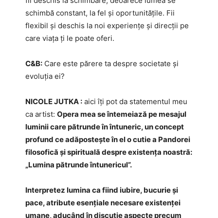
fii deschis la schimbare, deoarece lumea se
schimbă constant, la fel și oportunitățile. Fii
flexibil și deschis la noi experiențe și direcții pe
care viața ți le poate oferi.
C&B:
Care este părere ta despre societate și
evoluția ei?
NICOLE JUTKA :
aici îți pot da statementul meu
ca artist:
Opera mea se întemeiază pe mesajul
luminii care pătrunde în întuneric, un concept
profund ce adăpostește în el o cutie a Pandorei
filosofică și spirituală despre existența noastră:
„Lumina pătrunde întunericul”.
Interpretez lumina ca fiind iubire, bucurie și
pace, atribute esențiale necesare existenței
umane, aducând în discuție aspecte precum