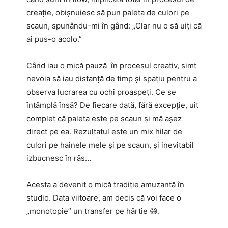
creație, obișnuiesc să pun paleta de culori pe
scaun, spunându-mi în gând: „Clar nu o să uiți că
ai pus-o acolo.”
Când iau o mică pauză în procesul creativ, simt
nevoia să iau distanță de timp și spațiu pentru a
observa lucrarea cu ochi proaspeți. Ce se
întâmplă însă? De fiecare dată, fără excepție, uit
complet că paleta este pe scaun și mă așez
direct pe ea. Rezultatul este un mix hilar de
culori pe hainele mele și pe scaun, și inevitabil
izbucnesc în râs…
Acesta a devenit o mică tradiție amuzantă în
studio. Data viitoare, am decis că voi face o
„monotopie” un transfer pe hârtie 😅.