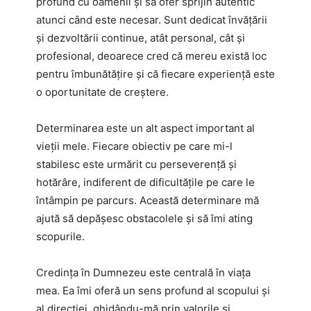
profund cu oamenii și să ofer sprijin autentic
atunci când este necesar. Sunt dedicat învățării
și dezvoltării continue, atât personal, cât și
profesional, deoarece cred că mereu există loc
pentru îmbunătățire și că fiecare experiență este
o oportunitate de creștere.
Determinarea este un alt aspect important al
vieții mele. Fiecare obiectiv pe care mi-l
stabilesc este urmărit cu perseverență și
hotărâre, indiferent de dificultățile pe care le
întâmpin pe parcurs. Această determinare mă
ajută să depășesc obstacolele și să îmi ating
scopurile.
Credința în Dumnezeu este centrală în viața
mea. Ea îmi oferă un sens profund al scopului și
al direcției, ghidându-mă prin valorile și