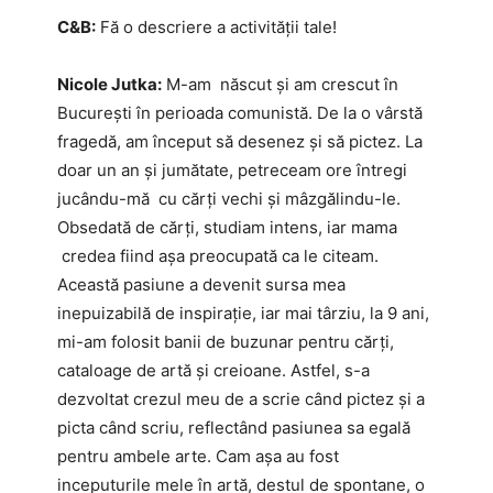
C&B:
Fă o descriere a activității tale!
Nicole Jutka:
M-am născut și am crescut în
București în perioada comunistă. De la o vârstă
fragedă, am început să desenez și să pictez. La
doar un an și jumătate, petreceam ore întregi
jucându-mă cu cărți vechi și mâzgălindu-le.
Obsedată de cărți, studiam intens, iar mama
credea fiind așa preocupată ca le citeam.
Această pasiune a devenit sursa mea
inepuizabilă de inspirație, iar mai târziu, la 9 ani,
mi-am folosit banii de buzunar pentru cărți,
cataloage de artă și creioane. Astfel, s-a
dezvoltat crezul meu de a scrie când pictez și a
picta când scriu, reflectând pasiunea sa egală
pentru ambele arte. Cam așa au fost
inceputurile mele în artă, destul de spontane, o