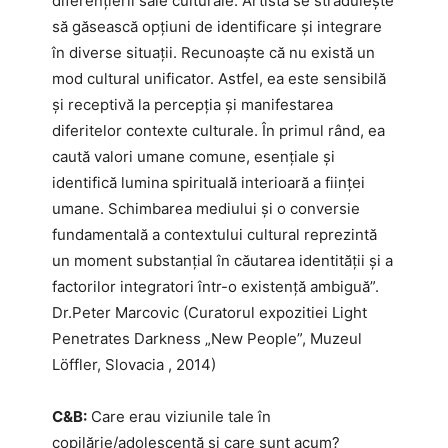
diferențierii sale culturale. Artista se străduiește
să găsească opțiuni de identificare și integrare
în diverse situații. Recunoaște că nu există un
mod cultural unificator. Astfel, ea este sensibilă
și receptivă la percepția și manifestarea
diferitelor contexte culturale. În primul rând, ea
caută valori umane comune, esențiale și
identifică lumina spirituală interioară a ființei
umane. Schimbarea mediului și o conversie
fundamentală a contextului cultural reprezintă
un moment substanțial în căutarea identității și a
factorilor integratori într-o existență ambiguă”.
Dr.Peter Marcovic (Curatorul expozitiei Light
Penetrates Darkness „New People”, Muzeul
Löffler, Slovacia , 2014)
C&B:
Care erau viziunile tale în
copilărie/adolescență și care sunt acum?