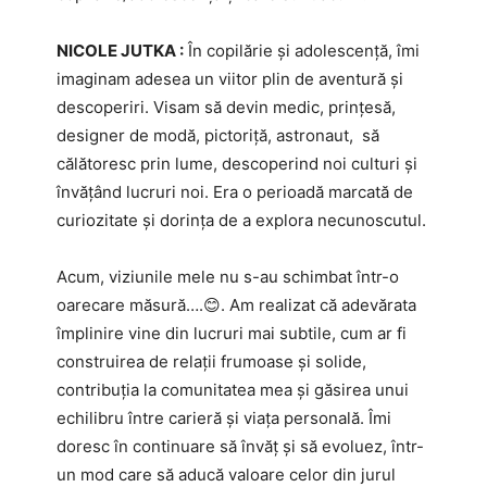
NICOLE JUTKA :
În copilărie și adolescență, îmi
imaginam adesea un viitor plin de aventură și
descoperiri. Visam să devin medic, prințesă,
designer de modă, pictoriță, astronaut, să
călătoresc prin lume, descoperind noi culturi și
învățând lucruri noi. Era o perioadă marcată de
curiozitate și dorința de a explora necunoscutul.
Acum, viziunile mele nu s-au schimbat într-o
oarecare măsură….😊. Am realizat că adevărata
împlinire vine din lucruri mai subtile, cum ar fi
construirea de relații frumoase și solide,
contribuția la comunitatea mea și găsirea unui
echilibru între carieră și viața personală. Îmi
doresc în continuare să învăț și să evoluez, într-
un mod care să aducă valoare celor din jurul