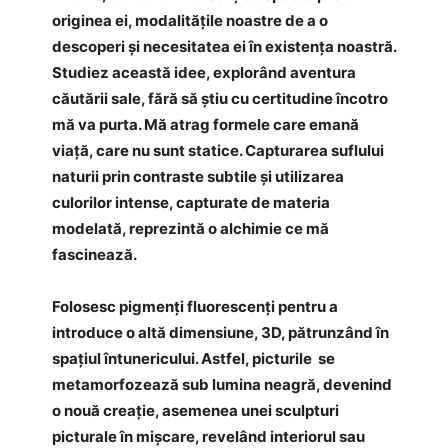
originea ei, modalitățile noastre de a o
descoperi și necesitatea ei în existența noastră.
Studiez această idee, explorând aventura
căutării sale, fără să știu cu certitudine încotro
mă va purta. Mă atrag formele care emană
viață, care nu sunt statice. Capturarea suflului
naturii prin contraste subtile și utilizarea
culorilor intense, capturate de materia
modelată, reprezintă o alchimie ce mă
fascinează.
Folosesc pigmenți fluorescenți pentru a
introduce o altă dimensiune, 3D, pătrunzând în
spațiul întunericului. Astfel, picturile se
metamorfozează sub lumina neagră, devenind
o nouă creație, asemenea unei sculpturi
picturale în mișcare, revelând interiorul sau