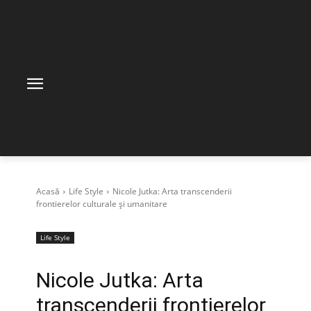
Acasă
Life Style
Nicole Jutka: Arta transcenderii
frontierelor culturale și umanitare
Life Style
Nicole Jutka: Arta
transcenderii frontierelor