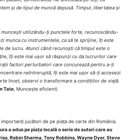
ntem și de tipul de muncă depusă. Timpul, libertatea și
ând muncești utilizându-ți punctele forte, recunoscându-
zezi munca cu instrumentele, ca să te sprijine, îți este
le de lucru. Atunci când recunoști că timpul este o
ățile, îți este mai ușor să răspunzi cu da lucrurilor care
ții factori perturbatori care concurează pentru a-ți
oncentrare neîntreruptă, îți este mai ușor să-ți accesezi
arte încet, observi o transformare a condițiilor de viață.
n Tate
, Muncește eficient)
 importanți jucători de pe piața de carte din România.
tura a adus pe piața locală o serie de autori care au
erriss, Robin Sharma, Tony Robbins, Wayne Dyer, Steve