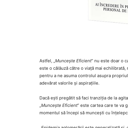
Astfel, „
Muncește Eficient
” nu este doar o c
este o călăuză către o viață mai echilibrată,
pentru a ne asuma controlul asupra propriulu
adevărat valorile și aspirațiile.
Dacă ești pregătit să faci tranziția de la agita
„
Muncește Eficient
” este cartea care te va 
momentul să începi să muncești cu înțelepciun
„
Epidemia aglomerării este generalizată și, 