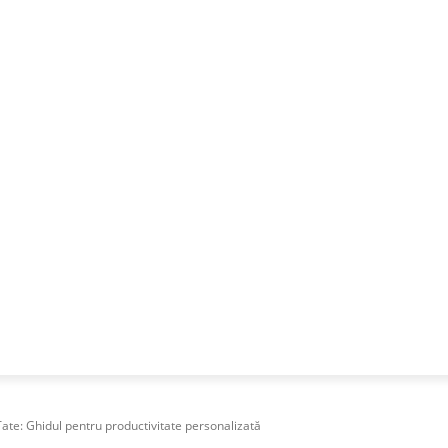
NESS
FRACTIONAL
SPECIAL GUEST
PUBLICITATE
ate: Ghidul pentru productivitate personalizată