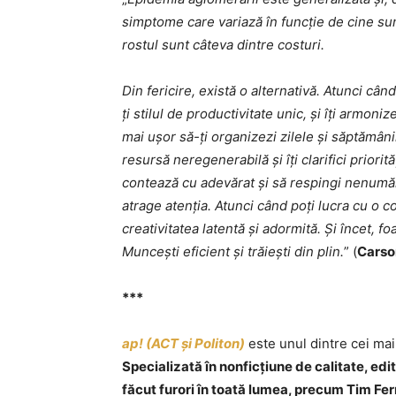
simptome care variază în funcție de cine su
rostul sunt câteva dintre costuri.
Din fericire, există o alternativă. Atunci c
ți stilul de productivitate unic, și îți armoni
mai ușor să-ți organizezi zilele și săptămâni
resursă neregenerabilă și îți clarifici priorit
contează cu adevărat și să respingi nenumăra
atrage atenția. Atunci când poți lucra cu o c
creativitatea latentă și adormită. Și încet, fo
Muncești eficient și trăiești din plin.
” (
Carso
***
ap! (ACT și Politon)
este unul dintre cei mai
Specializată în nonficțiune de calitate, edi
făcut furori în toată lumea, precum Tim F