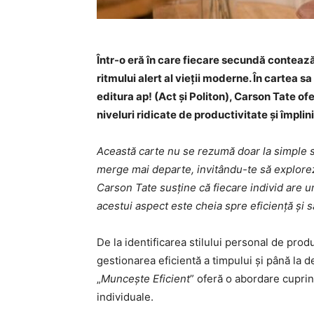
Într-o eră în care fiecare secundă contează
ritmului alert al vieții moderne. În cartea sa
editura ap! (Act și Politon), Carson Tate of
niveluri ridicate de productivitate și împlini
Această carte nu se rezumă doar la simple st
merge mai departe, invitându-te să explorezi 
Carson Tate susține că fiecare individ are u
acestui aspect este cheia spre eficiență și sa
De la identificarea stilului personal de produc
gestionarea eficientă a timpului și până la d
„
Muncește Eficient
” oferă o abordare cupri
individuale.