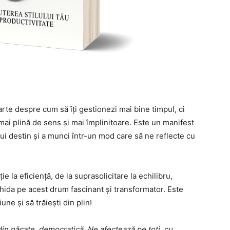
arte despre cum să îți gestionezi mai bine timpul, ci
 mai plină de sens și mai împlinitoare. Este un manifest
i destin și a munci într-un mod care să ne reflecte cu
ție la eficiență, de la suprasolicitare la echilibru,
ghida pe acest drum fascinant și transformator. Este
e și să trăiești din plin!
din păcate, democratică. Ne afectează pe toți, cu