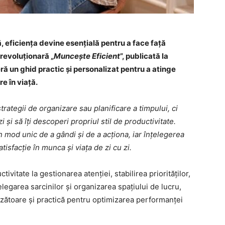
, eficiența devine esențială pentru a face față
 revoluționară „
Muncește Eficient
”, publicată la
eră un ghid practic și personalizat pentru a atinge
re în viață.
rategii de organizare sau planificare a timpului, ci
și să îți descoperi propriul stil de productivitate.
n mod unic de a gândi și de a acționa, iar înțelegerea
tisfacție în munca și viața de zi cu zi.
tivitate la gestionarea atenției, stabilirea priorităților,
elegarea sarcinilor și organizarea spațiului de lucru,
nzătoare și practică pentru optimizarea performanței