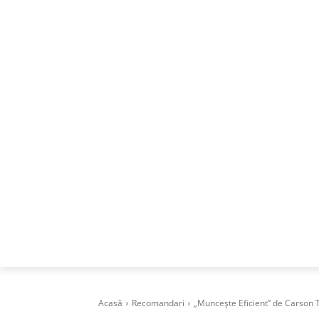
ACASA
DESPRE
CAREERS
BUSI
Acasă
Recomandari
„Muncește Eficient” de Carson T