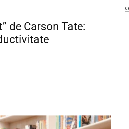
C
t” de Carson Tate:
uctivitate