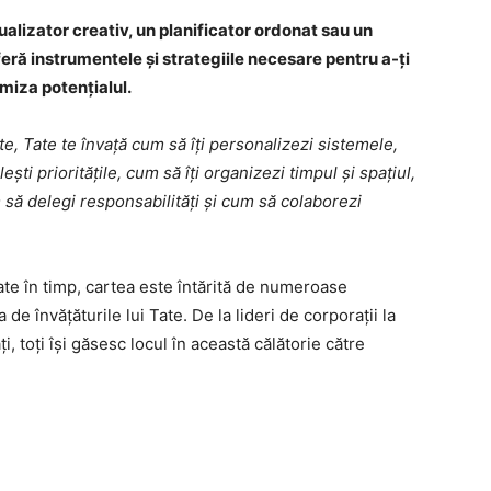
zualizator creativ, un planificator ordonat sau un
oferă instrumentele și strategiile necesare pentru a-ți
imiza potențialul.
te, Tate te învață cum să îți personalizezi sistemele,
ești prioritățile, cum să îți organizezi timpul și spațiul,
m să delegi responsabilități și cum să colaborezi
state în timp, cartea este întărită de numeroase
de învățăturile lui Tate. De la lideri de corporații la
ți, toți își găsesc locul în această călătorie către