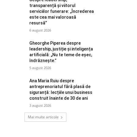
transparență și viitorul
serviciilor funerare: „Încrederea
este cea mai valoroasă
resursă”
6 august 2026
Gheorghe Piperea despre
leadership, justiție și inteligența
artificială: „Nu te teme de eșec,
îndrăznește.”
5 august 2026
Ana Maria Ruiu despre
antreprenoriatul fără plasă de
siguranță: lecțiile unui business
construit înainte de 30 de ani
3 august 2026
Mai multe articole