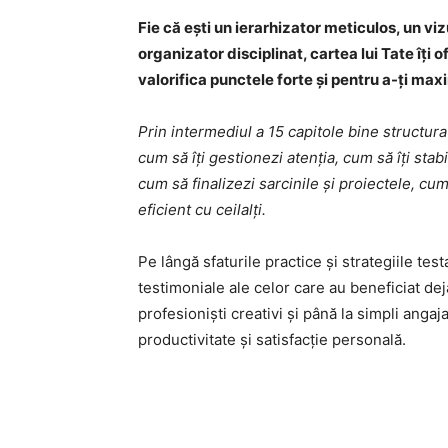
Fie că ești un ierarhizator meticulos, un vi
organizator disciplinat, cartea lui Tate îți 
valorifica punctele forte și pentru a-ți max
Prin intermediul a 15 capitole bine structura
cum să îți gestionezi atenția, cum să îți stabil
cum să finalizezi sarcinile și proiectele, cu
eficient cu ceilalți.
Pe lângă sfaturile practice și strategiile te
testimoniale ale celor care au beneficiat deja 
profesioniști creativi și până la simpli angaja
productivitate și satisfacție personală.