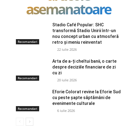
asemanatoare
Stadio Café Popular: SHC
transformă Stadio Unirii într-un
nou concept urban cu atmosferă
Recomandari
retro și meniu reinventat
22 iulie 2026
Arta de a-ți cheltui banii, o carte
despre deciziile financiare de zi
cu zi
Recomandari
20 iulie 2026
Eforie Colorat revine la Eforie Sud
cu peste șapte săptămâni de
evenimente culturale
Recomandari
6 iulie 2026