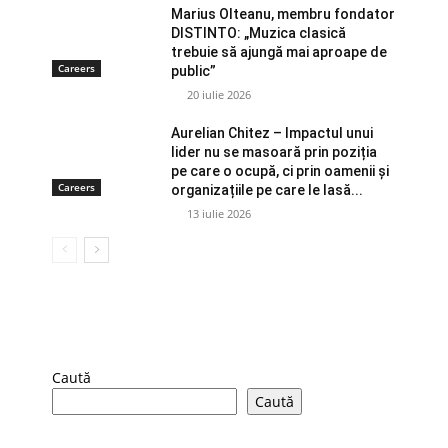
Marius Olteanu, membru fondator
DISTINTO: „Muzica clasică
trebuie să ajungă mai aproape de
Careers
public”
20 iulie 2026
Aurelian Chitez – Impactul unui
lider nu se masoară prin poziția
pe care o ocupă, ci prin oamenii și
Careers
organizațiile pe care le lasă...
13 iulie 2026
Caută
Caută