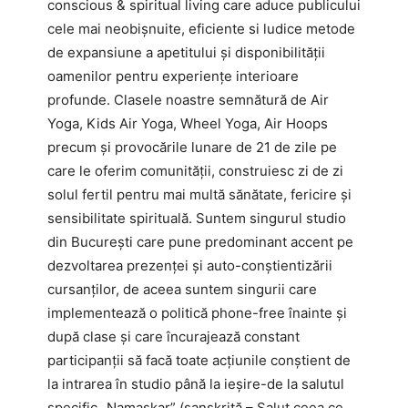
conscious & spiritual living care aduce publicului
cele mai neobișnuite, eficiente si ludice metode
de expansiune a apetitului și disponibilității
oamenilor pentru experiențe interioare
profunde. Clasele noastre semnătură de Air
Yoga, Kids Air Yoga, Wheel Yoga, Air Hoops
precum și provocările lunare de 21 de zile pe
care le oferim comunității, construiesc zi de zi
solul fertil pentru mai multă sănătate, fericire și
sensibilitate spirituală. Suntem singurul studio
din București care pune predominant accent pe
dezvoltarea prezenței și auto-conștientizării
cursanților, de aceea suntem singurii care
implementează o politică phone-free înainte și
după clase și care încurajează constant
participanții să facă toate acțiunile conștient de
la intrarea în studio până la ieșire-de la salutul
specific „Namaskar” (sanskrită – Salut ceea ce