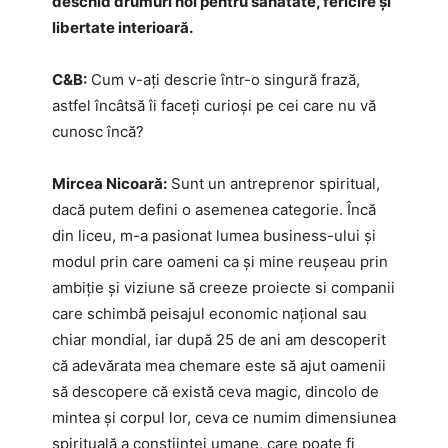
deschid drumuri noi pentru sănătate, fericire și
libertate interioară.
C&B:
Cum v-ați descrie într-o singură frază,
astfel încâtsă îi faceți curioși pe cei care nu vă
cunosc încă?
Mircea Nicoară:
Sunt un antreprenor spiritual,
dacă putem defini o asemenea categorie. Încă
din liceu, m-a pasionat lumea business-ului și
modul prin care oameni ca și mine reușeau prin
ambiție și viziune să creeze proiecte si companii
care schimbă peisajul economic național sau
chiar mondial, iar după 25 de ani am descoperit
că adevărata mea chemare este să ajut oamenii
să descopere că există ceva magic, dincolo de
mintea și corpul lor, ceva ce numim dimensiunea
spirituală a conștiinței umane, care poate fi