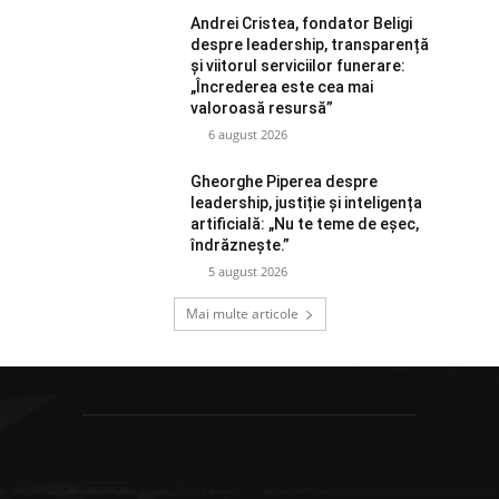
Andrei Cristea, fondator Beligi
despre leadership, transparență
și viitorul serviciilor funerare:
„Încrederea este cea mai
valoroasă resursă”
6 august 2026
Gheorghe Piperea despre
leadership, justiție și inteligența
artificială: „Nu te teme de eșec,
îndrăznește.”
5 august 2026
Mai multe articole