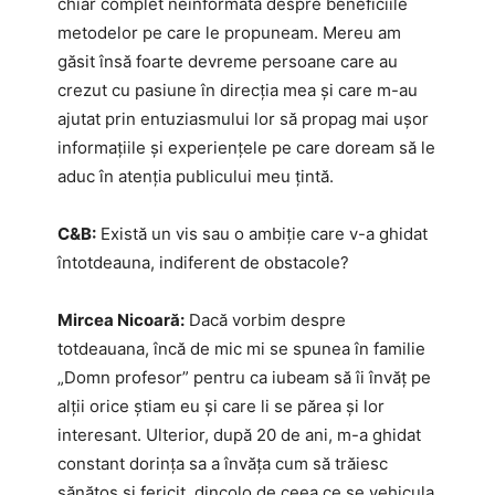
chiar complet neinformată despre beneficiile
metodelor pe care le propuneam. Mereu am
găsit însă foarte devreme persoane care au
crezut cu pasiune în direcția mea și care m-au
ajutat prin entuziasmului lor să propag mai ușor
informațiile și experiențele pe care doream să le
aduc în atenția publicului meu țintă.
C&B:
Există un vis sau o ambiție care v-a ghidat
întotdeauna, indiferent de obstacole?
Mircea Nicoară:
Dacă vorbim despre
totdeauana, încă de mic mi se spunea în familie
„Domn profesor” pentru ca iubeam să îi învăț pe
alții orice știam eu și care li se părea și lor
interesant. Ulterior, după 20 de ani, m-a ghidat
constant dorința sa a învăța cum să trăiesc
sănătos și fericit, dincolo de ceea ce se vehicula