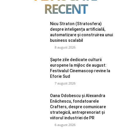
RECENT
Nicu Straton (Stratosfera)
despre inteligența artificială,
automatizare și construirea unui
business scalabil
8 august 2026
Șapte zile dedicate culturii
europene la mijloc de august:
Festivalul Cinemascop revine la
Eforie Sud
7 august 2026
Oana Odobescu și Alexandra
Enăchescu, fondatoarele
Crafters, despre comunicare
strategică, antreprenoriat și
viitorul industriei de PR
6 august 2026