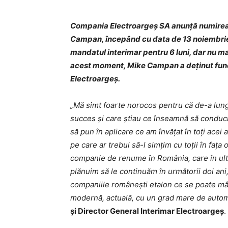
Compania Electroargeș SA anunță numirea în
Campan, începând cu data de 13 noiembrie
mandatul interimar pentru 6 luni, dar nu ma
acest moment, Mike Campan a deținut funcț
Electroargeș.
„Mă simt foarte norocos pentru că de-a lung
succes și care știau ce înseamnă să conduci
să pun în aplicare ce am învățat în toți acei 
pe care ar trebui să-l simțim cu toții în fața
companie de renume în România, care în ultim
plănuim să le continuăm în următorii doi ani
companiile românești etalon ce se poate mâ
modernă, actuală, cu un grad mare de autom
și Director General Interimar Electroargeș