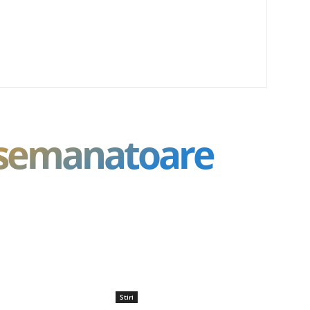
asemanatoare
Stiri