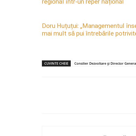
regional într-un reper național
Doru Huțuțui: „Managementul însea
mai mult să pui întrebările potrivit
CUVINTE CHEIE
Consilier Dezvoltare și Director Genera
Acțiune