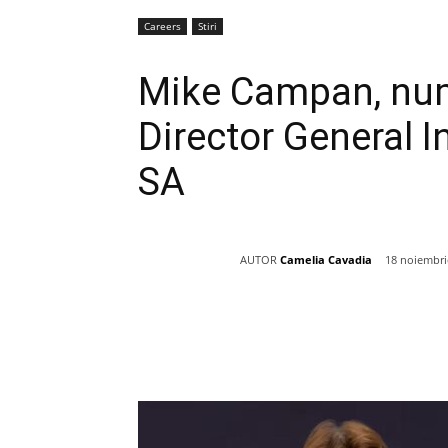
Careers
Stiri
Mike Campan, numi
Director General I
SA
AUTOR
Camelia Cavadia
18 noiembri
Acțiune