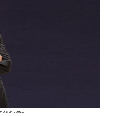
imar Electroargeș.