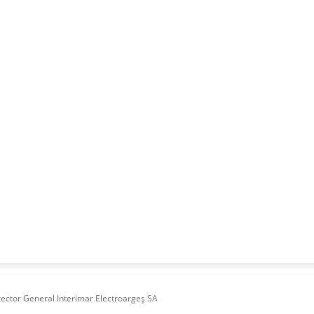
NESS
FRACTIONAL
SPECIAL GUEST
PUBLICITATE
rector General Interimar Electroargeș SA