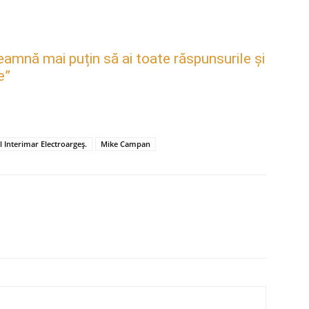
mnă mai puțin să ai toate răspunsurile și
e”
l Interimar Electroargeș.
Mike Campan