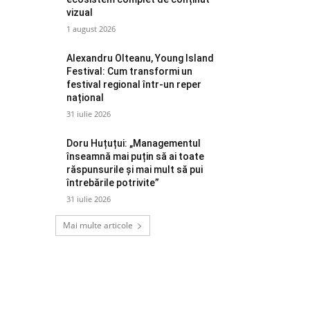
vizual
1 august 2026
Alexandru Olteanu, Young Island
Festival: Cum transformi un
festival regional într-un reper
național
31 iulie 2026
Doru Huțuțui: „Managementul
înseamnă mai puțin să ai toate
răspunsurile și mai mult să pui
întrebările potrivite”
31 iulie 2026
Mai multe articole