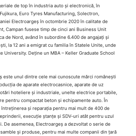
riale de top în industria auto și electronică, în
ujikura, Euro Tyres Manufacturing, Solectron,
niei Electroargeș în octombrie 2020 în calitate de
nt, Campan fusese timp de cinci ani Business Unit
rica de Nord, având în subordine 6.400 de angajați și
ști, la 12 ani a emigrat cu familia în Statele Unite, unde
ate University. Deține un MBA – Keller Graduate School
geș este unul dintre cele mai cunoscute mărci românești
roducția de aparate electrocasnice, aparate de uz
ări hoteliere și industriale, unelte electrice portabile,
oare pentru compactat beton și echipamente auto. În
i întreținerea și reparația pentru mai mult de 400 de
reprinderii, execuție ștanțe și SDV-uri atât pentru uzul
erni. De asemenea, Electroargeș a dezvoltat o serie de
nsamble și produse, pentru mai multe companii din țară