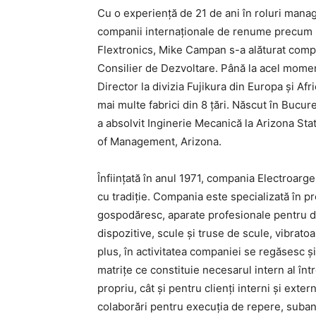
Cu o experiență de 21 de ani în roluri manage
companii internaționale de renume precum F
Flextronics, Mike Campan s-a alăturat compa
Consilier de Dezvoltare. Până la acel mome
Director la divizia Fujikura din Europa și Af
mai multe fabrici din 8 țări. Născut în Bucure
a absolvit Inginerie Mecanică la Arizona St
of Management, Arizona.
Înființată în anul 1971, compania Electroar
cu tradiție. Compania este specializată în p
gospodăresc, aparate profesionale pentru dot
dispozitive, scule și truse de scule, vibrat
plus, în activitatea companiei se regăsesc ș
matrițe ce constituie necesarul intern al înt
propriu, cât și pentru clienți interni și ext
colaborări pentru execuția de repere, suba