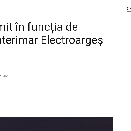
C
t în funcția de
nterimar Electroargeș
e 2020