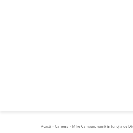
ACASA
DESPRE
CAREERS
BUSI
Acasă
Careers
Mike Campan, numit în funcția de Di