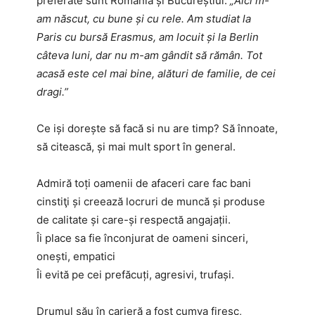
preferate sunt
România și Bucureștiul.
„Aici m-
am născut, cu bune și cu rele. Am studiat la
Paris cu bursă Erasmus, am locuit și la Berlin
câteva luni, dar nu m-am gândit să rămân. Tot
acasă este cel mai bine, alături de familie, de cei
dragi.”
Ce işi doreşte să facă si nu are timp? Să înnoate,
să citească, şi mai mult sport în general.
Admiră t
oți oamenii de afaceri care fac bani
cinstiţi și creează locruri de muncă și produse
de calitate și care-și respectă angajații.
Îi place sa fie înconjurat de oameni sinceri,
onești, empatici
Îi evită pe cei prefăcuți, agresivi, trufași.
Drumul său în carieră a fost cumva firesc,