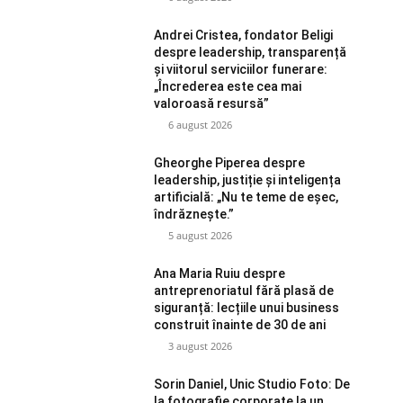
Andrei Cristea, fondator Beligi
despre leadership, transparență
și viitorul serviciilor funerare:
„Încrederea este cea mai
valoroasă resursă”
6 august 2026
Gheorghe Piperea despre
leadership, justiție și inteligența
artificială: „Nu te teme de eșec,
îndrăznește.”
5 august 2026
Ana Maria Ruiu despre
antreprenoriatul fără plasă de
siguranță: lecțiile unui business
construit înainte de 30 de ani
3 august 2026
Sorin Daniel, Unic Studio Foto: De
la fotografie corporate la un