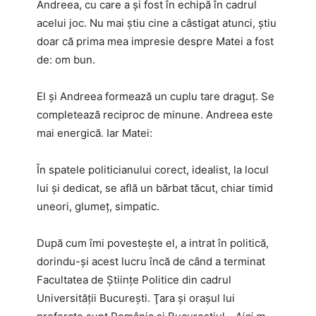
Andreea, cu care a şi fost în echipă în cadrul
acelui joc. Nu mai ştiu cine a câstigat atunci, ştiu
doar că prima mea impresie despre Matei a fost
de: om bun.
El şi Andreea formează un cuplu tare draguţ. Se
completează reciproc de minune. Andreea este
mai energică. Iar Matei:
În spatele politicianului corect, idealist, la locul
lui şi dedicat, se află un bărbat tăcut, chiar timid
uneori, glumeţ, simpatic.
După cum îmi povesteşte el, a intrat în politică,
dorindu-şi acest lucru încă de când a terminat
Facultatea de Ştiinţe Politice din cadrul
Universităţii Bucureşti. Ţara şi oraşul lui