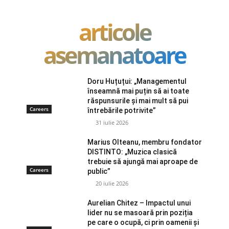
articole
asemanatoare
Doru Huțuțui: „Managementul
înseamnă mai puțin să ai toate
răspunsurile și mai mult să pui
Careers
întrebările potrivite”
31 iulie 2026
Marius Olteanu, membru fondator
DISTINTO: „Muzica clasică
trebuie să ajungă mai aproape de
Careers
public”
20 iulie 2026
Aurelian Chitez – Impactul unui
lider nu se masoară prin poziția
pe care o ocupă, ci prin oamenii și