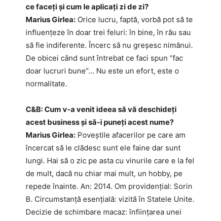
ce faceți și cum le aplicați zi de zi?
Marius Girlea:
Orice lucru, faptă, vorbă pot să te
influențeze în doar trei feluri: în bine, în rău sau
să fie indiferente. Încerc să nu greșesc nimănui.
De obicei când sunt întrebat ce faci spun “fac
doar lucruri bune”… Nu este un efort, este o
normalitate.
C&B: Cum v-a venit ideea să vă deschideți
acest business și să-i puneți acest nume?
Marius Girlea:
Poveștile afacerilor pe care am
încercat să le clădesc sunt ele faine dar sunt
lungi. Hai să o zic pe asta cu vinurile care e la fel
de mult, dacă nu chiar mai mult, un hobby, pe
repede înainte. An: 2014. Om providențial: Sorin
B. Circumstanță esențială: vizită în Statele Unite.
Decizie de schimbare macaz: înființarea unei