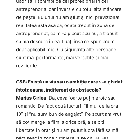
ușor să îl schimbi pe cel profesional în cel
antreprenorial dar invers e cu totul altă mâncare
de pește. Eu unul nu am știut și nici previzionat
realitatea asta așa că, odată trecut în zona de
antreprenoriat, că mi-a plăcut sau nu, a trebuit
să mă descurc în ea. Luați însă ce spun acum
doar aplicabil mie. Cu siguranță alte persoane
sunt mai performante, mai versatile și mai
reziliente.
C&B: Există un vis sau o ambiție care v-a ghidat
întotdeauna, indiferent de obstacole?
Marius Girlea:
Da, ceva foarte puțin eroic sau
romantic. De fapt două lucruri: “filmul de la ora
10” și “nu sunt bun de angajat”. Pe scurt am vrut
să pot merge la film la orice oră, a se citi
libertate în orar și nu am putut lucra fără să mă
plictisesc în zone rutiniere, a se citi ADHD