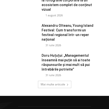
la fotografie corporate la un
ecosistem complet de conținut
vizual
1 august 2026
Alexandru Olteanu, Young Island
Festival: Cum transformi un
festival regional într-un reper
național
31 iulie 2026
Doru Huțuțui: „Managementul
înseamnă mai puțin să ai toate
răspunsurile și mai mult să pui
întrebările potrivite”
31 iulie 2026
Mai multe articole