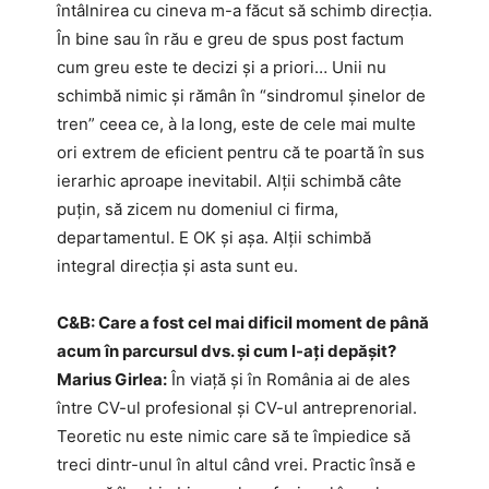
întâlnirea cu cineva m-a făcut să schimb direcția.
În bine sau în rău e greu de spus post factum
cum greu este te decizi și a priori… Unii nu
schimbă nimic și rămân în “sindromul șinelor de
tren” ceea ce, à la long, este de cele mai multe
ori extrem de eficient pentru că te poartă în sus
ierarhic aproape inevitabil. Alții schimbă câte
puțin, să zicem nu domeniul ci firma,
departamentul. E OK și așa. Alții schimbă
integral direcția și asta sunt eu.
C&B: Care a fost cel mai dificil moment de până
acum în parcursul dvs. și cum l-ați depășit?
Marius Girlea:
În viață și în România ai de ales
între CV-ul profesional și CV-ul antreprenorial.
Teoretic nu este nimic care să te împiedice să
treci dintr-unul în altul când vrei. Practic însă e