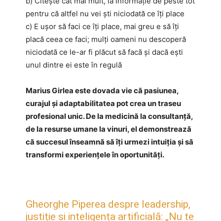
b) Citește cât mai mult, ia informație de peste tot
pentru că altfel nu vei ști niciodată ce îți place
c) E ușor să faci ce îți place, mai greu e să îți
placă ceea ce faci; mulți oameni nu descoperă
niciodată ce le-ar fi plăcut să facă și dacă ești
unul dintre ei este în regulă
Marius Girlea este dovada vie că pasiunea,
curajul și adaptabilitatea pot crea un traseu
profesional unic. De la medicină la consultanță,
de la resurse umane la vinuri, el demonstrează
că succesul înseamnă să îți urmezi intuiția și să
transformi experiențele în oportunități.
Gheorghe Piperea despre leadership,
justiție și inteligența artificială: „Nu te