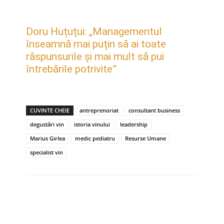
Doru Huțuțui: „Managementul
înseamnă mai puțin să ai toate
răspunsurile și mai mult să pui
întrebările potrivite”
CUVINTE CHEIE
antreprenoriat
consultant business
degustări vin
istoria vinului
leadership
Marius Girlea
medic pediatru
Resurse Umane
specialist vin