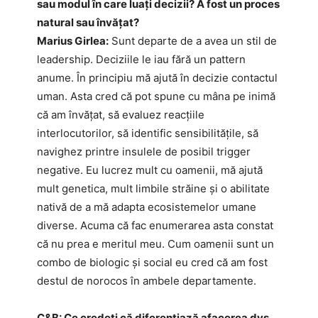
sau modul în care luați decizii? A fost un proces
natural sau învățat?
Marius Girlea:
Sunt departe de a avea un stil de
leadership. Deciziile le iau fără un pattern
anume. În principiu mă ajută în decizie contactul
uman. Asta cred că pot spune cu mâna pe inimă
că am învățat, să evaluez reacțiile
interlocutorilor, să identific sensibilitățile, să
navighez printre insulele de posibil trigger
negative. Eu lucrez mult cu oamenii, mă ajută
mult genetica, mult limbile străine și o abilitate
nativă de a mă adapta ecosistemelor umane
diverse. Acuma că fac enumerarea asta constat
că nu prea e meritul meu. Cum oamenii sunt un
combo de biologic și social eu cred că am fost
destul de norocos în ambele departamente.
C&B: Ce credeți că diferențiază afacerea dvs.