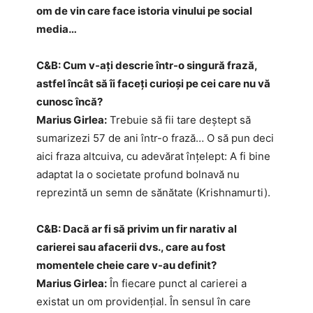
om de vin care face istoria vinului pe social
media…
C&B: Cum v-ați descrie într-o singură frază,
astfel încât să îi faceți curioși pe cei care nu vă
cunosc încă?
Marius Girlea:
Trebuie să fii tare deștept să
sumarizezi 57 de ani într-o frază… O să pun deci
aici fraza altcuiva, cu adevărat înțelept: A fi bine
adaptat la o societate profund bolnavă nu
reprezintă un semn de sănătate (Krishnamurti).
C&B: Dacă ar fi să privim un fir narativ al
carierei sau afacerii dvs., care au fost
momentele cheie care v-au definit?
Marius Girlea:
În fiecare punct al carierei a
existat un om providențial. În sensul în care