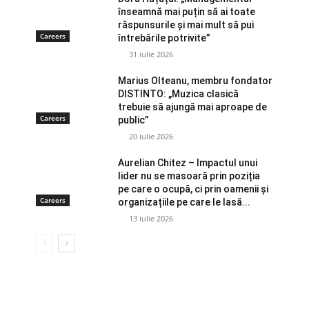
înseamnă mai puțin să ai toate
răspunsurile și mai mult să pui
Careers
întrebările potrivite”
31 iulie 2026
Marius Olteanu, membru fondator
DISTINTO: „Muzica clasică
trebuie să ajungă mai aproape de
Careers
public”
20 iulie 2026
Aurelian Chitez – Impactul unui
lider nu se masoară prin poziția
pe care o ocupă, ci prin oamenii și
Careers
organizațiile pe care le lasă...
13 iulie 2026