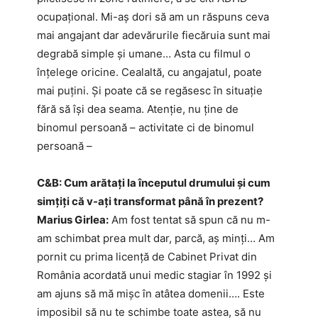
ocupațional. Mi-aș dori să am un răspuns ceva
mai angajant dar adevărurile fiecăruia sunt mai
degrabă simple și umane… Asta cu filmul o
înțelege oricine. Cealaltă, cu angajatul, poate
mai puțini. Și poate că se regăsesc în situație
fără să își dea seama. Atenție, nu ține de
binomul persoană – activitate ci de binomul
persoană –
C&B: Cum arătați la începutul drumului și cum
simțiți că v-ați transformat până în prezent?
Marius Girlea:
Am fost tentat să spun că nu m-
am schimbat prea mult dar, parcă, aș minți… Am
pornit cu prima licență de Cabinet Privat din
România acordată unui medic stagiar în 1992 și
am ajuns să mă mișc în atâtea domenii…. Este
imposibil să nu te schimbe toate astea, să nu