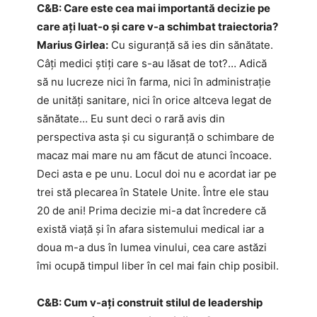
C&B: Care este cea mai importantă decizie pe
care ați luat-o și care v-a schimbat traiectoria?
Marius Girlea:
Cu siguranță să ies din sănătate.
Câți medici știți care s-au lăsat de tot?… Adică
să nu lucreze nici în farma, nici în administrație
de unități sanitare, nici în orice altceva legat de
sănătate… Eu sunt deci o rară avis din
perspectiva asta și cu siguranță o schimbare de
macaz mai mare nu am făcut de atunci încoace.
Deci asta e pe unu. Locul doi nu e acordat iar pe
trei stă plecarea în Statele Unite. Între ele stau
20 de ani! Prima decizie mi-a dat încredere că
există viață și în afara sistemului medical iar a
doua m-a dus în lumea vinului, cea care astăzi
îmi ocupă timpul liber în cel mai fain chip posibil.
C&B: Cum v-ați construit stilul de leadership