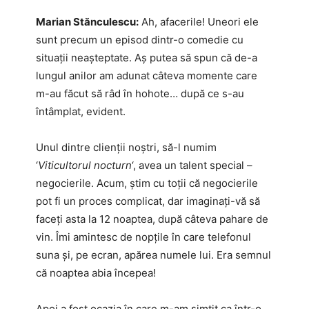
Marian Stănculescu:
Ah, afacerile! Uneori ele
sunt precum un episod dintr-o comedie cu
situații neașteptate. Aș putea să spun că de-a
lungul anilor am adunat câteva momente care
m-au făcut să râd în hohote… după ce s-au
întâmplat, evident.
Unul dintre clienții noștri, să-l numim
‘
Viticultorul nocturn
‘, avea un talent special –
negocierile. Acum, știm cu toții că negocierile
pot fi un proces complicat, dar imaginați-vă să
faceți asta la 12 noaptea, după câteva pahare de
vin. Îmi amintesc de nopțile în care telefonul
suna și, pe ecran, apărea numele lui. Era semnul
că noaptea abia începea!
Apoi a fost ocazia în care m-am simțit ca într-o