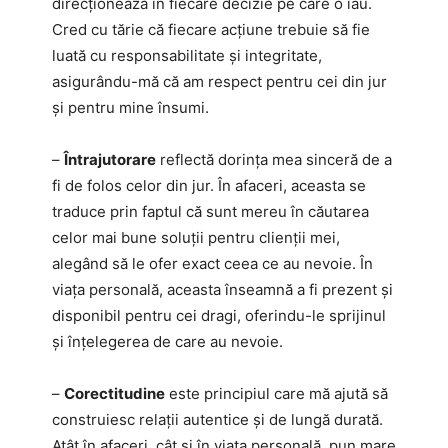
direcționează în fiecare decizie pe care o iau.
Cred cu tărie că fiecare acțiune trebuie să fie
luată cu responsabilitate și integritate,
asigurându-mă că am respect pentru cei din jur
și pentru mine însumi.
–
Întrajutorare
reflectă dorința mea sinceră de a
fi de folos celor din jur. În afaceri, aceasta se
traduce prin faptul că sunt mereu în căutarea
celor mai bune soluții pentru clienții mei,
alegând să le ofer exact ceea ce au nevoie. În
viața personală, aceasta înseamnă a fi prezent și
disponibil pentru cei dragi, oferindu-le sprijinul
și înțelegerea de care au nevoie.
–
Corectitudine
este principiul care mă ajută să
construiesc relații autentice și de lungă durată.
Atât în afaceri, cât și în viața personală, pun mare