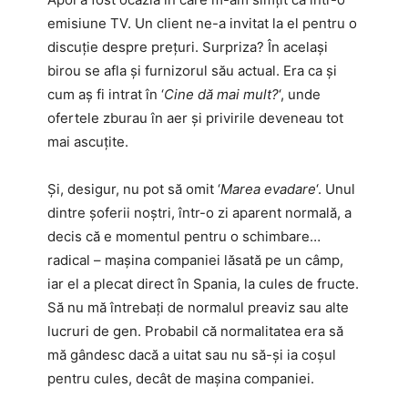
emisiune TV. Un client ne-a invitat la el pentru o
discuție despre prețuri. Surpriza? În același
birou se afla și furnizorul său actual. Era ca și
cum aș fi intrat în ‘
Cine dă mai mult?
‘, unde
ofertele zburau în aer și privirile deveneau tot
mai ascuțite.
Și, desigur, nu pot să omit ‘
Marea evadare
‘. Unul
dintre șoferii noștri, într-o zi aparent normală, a
decis că e momentul pentru o schimbare…
radical – mașina companiei lăsată pe un câmp,
iar el a plecat direct în Spania, la cules de fructe.
Să nu mă întrebați de normalul preaviz sau alte
lucruri de gen. Probabil că normalitatea era să
mă gândesc dacă a uitat sau nu să-și ia coșul
pentru cules, decât de mașina companiei.