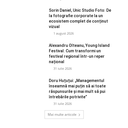
Sorin Daniel, Unic Studio Foto: De
la fotografie corporate la un
ecosistem complet de conținut
vizual
1 august 2026
Alexandru Olteanu, Young Island
Festival: Cum transformi un
festival regional într-un reper
național
31 iulie 2026
Doru Huțuțui: „Managementul
înseamnă mai puțin să ai toate
răspunsurile și mai mult să pui
întrebările potrivite”
31 iulie 2026
Mai multe articole