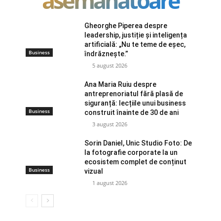
asemanatoare
Gheorghe Piperea despre
leadership, justiție și inteligența
artificială: „Nu te teme de eșec,
Business
îndrăznește.”
5 august 2026
Ana Maria Ruiu despre
antreprenoriatul fără plasă de
siguranță: lecțiile unui business
Business
construit înainte de 30 de ani
3 august 2026
Sorin Daniel, Unic Studio Foto: De
la fotografie corporate la un
ecosistem complet de conținut
Business
vizual
1 august 2026