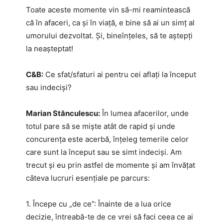
Toate aceste momente vin să-mi reamintească
că în afaceri, ca și în viață, e bine să ai un simț al
umorului dezvoltat. Și, bineînțeles, să te aștepți
la neașteptat!
C&B:
Ce sfat/sfaturi ai pentru cei aflați la început
sau indeciși?
Marian Stănculescu:
În lumea afacerilor, unde
totul pare să se miște atât de rapid și unde
concurența este acerbă, înțeleg temerile celor
care sunt la început sau se simt indeciși. Am
trecut și eu prin astfel de momente și am învățat
câteva lucruri esențiale pe parcurs:
1. Începe cu „de ce”: Înainte de a lua orice
decizie, întreabă-te de ce vrei să faci ceea ce ai