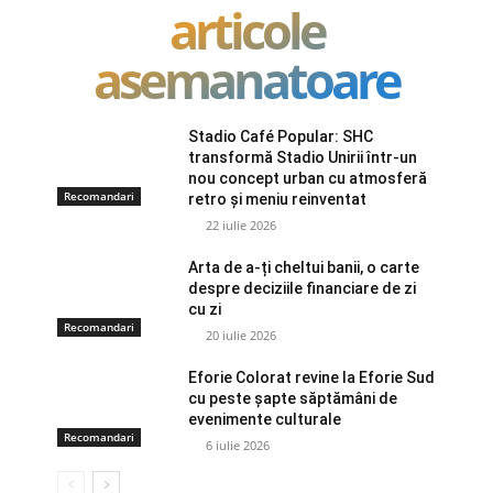
articole
asemanatoare
Stadio Café Popular: SHC
transformă Stadio Unirii într-un
nou concept urban cu atmosferă
Recomandari
retro și meniu reinventat
22 iulie 2026
Arta de a-ți cheltui banii, o carte
despre deciziile financiare de zi
cu zi
Recomandari
20 iulie 2026
Eforie Colorat revine la Eforie Sud
cu peste șapte săptămâni de
evenimente culturale
Recomandari
6 iulie 2026