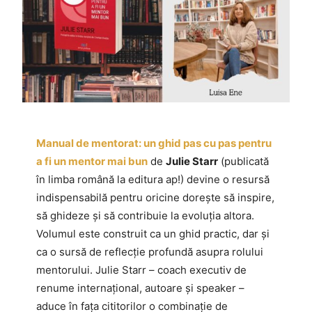
Manual de mentorat: un ghid pas cu pas pentru
a fi un mentor mai bun
de
Julie Starr
(publicată
în limba română la editura ap!) devine o resursă
indispensabilă pentru oricine dorește să inspire,
să ghideze și să contribuie la evoluția altora.
Volumul este construit ca un ghid practic, dar și
ca o sursă de reflecție profundă asupra rolului
mentorului. Julie Starr – coach executiv de
renume internațional, autoare și speaker –
aduce în fața cititorilor o combinație de