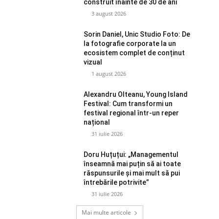
construit înainte de 30 de ani
3 august 2026
Sorin Daniel, Unic Studio Foto: De
la fotografie corporate la un
ecosistem complet de conținut
vizual
1 august 2026
Alexandru Olteanu, Young Island
Festival: Cum transformi un
festival regional într-un reper
național
31 iulie 2026
Doru Huțuțui: „Managementul
înseamnă mai puțin să ai toate
răspunsurile și mai mult să pui
întrebările potrivite”
31 iulie 2026
Mai multe articole