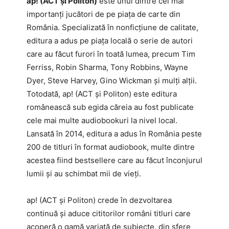
ap! (ACT și Politon)
este unul dintre cei mai
importanți jucători de pe piața de carte din
România. Specializată în nonficțiune de calitate,
editura a adus pe piața locală o serie de autori
care au făcut furori în toată lumea, precum Tim
Ferriss, Robin Sharma, Tony Robbins, Wayne
Dyer, Steve Harvey, Gino Wickman și mulți alții.
Totodată, ap! (ACT și Politon) este editura
românească sub egida căreia au fost publicate
cele mai multe audiobookuri la nivel local.
Lansată în 2014, editura a adus în România peste
200 de titluri în format audiobook, multe dintre
acestea fiind bestsellere care au făcut înconjurul
lumii și au schimbat mii de vieți.
ap! (ACT și Politon) crede în dezvoltarea
continuă și aduce cititorilor români titluri care
acoperă o gamă variată de subiecte, din sfere