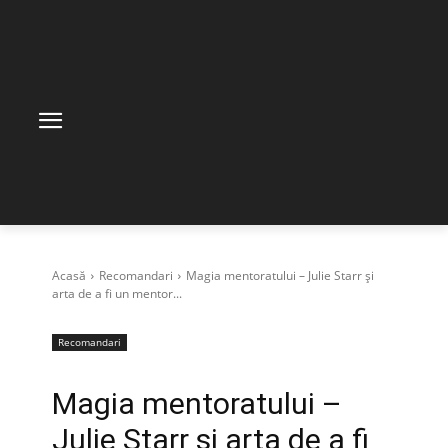
Acasă
Recomandari
Magia mentoratului – Julie Starr și
arta de a fi un mentor...
Recomandari
Magia mentoratului –
Julie Starr și arta de a fi