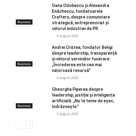
Oana Odobescu și Alexandra
Enăchescu, fondatoarele
Crafters, despre comunicare
Business
strategică, antreprenoriat și
viitorul industriei de PR
6 august 2026
Andrei Cristea, fondator Beligi
despre leadership, transparență
și viitorul serviciilor funerare:
Business
„Încrederea este cea mai
valoroasă resursă”
6 august 2026
Gheorghe Piperea despre
leadership, justiție și inteligența
artificială: „Nu te teme de eșec,
Business
îndrăznește.”
5 august 2026