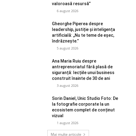
valoroasă resursă”
6 august 2026
Gheorghe Piperea despre
leadership, justiție și inteligența
artificială: „Nu te teme de eșec,
îndrăznește.”
5 august 2026
Ana Maria Ruiu despre
antreprenoriatul fără plasă de
siguranță: lecțiile unui business
construit înainte de 30 de ani
3 august 2026
Sorin Daniel, Unic Studio Foto: De
la fotografie corporate la un
ecosistem complet de conținut
vizual
1 august 2026
Mai multe articole