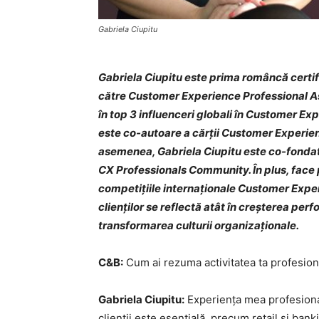
Gabriela Ciupitu
Gabriela Ciupitu este prima româncă certi
către Customer Experience Professional Asso
în top 3 influenceri globali în Customer 
este co-autoare a cărții Customer Experien
asemenea, Gabriela Ciupitu este co-fonda
CX Professionals Community. În plus, face p
competițiile internaționale Customer Expe
clienților se reflectă atât în creșterea perf
transformarea culturii organizaționale.
C&B:
Cum ai rezuma activitatea ta profesion
Gabriela Ciupitu:
Experiența mea profesiona
clienții este esențială, precum retail și ba