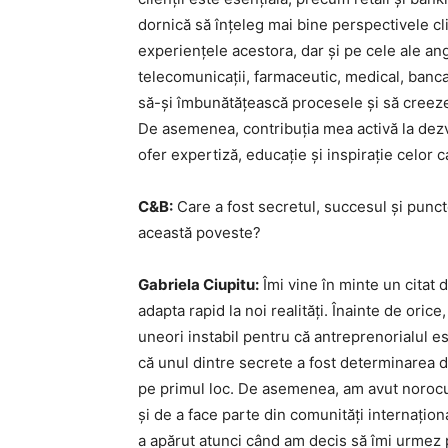
dornică să înțeleg mai bine perspectivele clie
experiențele acestora, dar și pe cele ale anga
telecomunicații, farmaceutic, medical, bancar
să-și îmbunătățească procesele și să creeze 
De asemenea, contribuția mea activă la dez
ofer expertiză, educație și inspirație celor
C&B:
Care a fost secretul, succesul și puncte
această poveste?
Gabriela Ciupitu:
Îmi vine în minte un citat 
adapta rapid la noi realități. Înainte de oric
uneori instabil pentru că antreprenorialul 
că unul dintre secrete a fost determinarea d
pe primul loc. De asemenea, am avut norocul
și de a face parte din comunități internațio
a apărut atunci când am decis să îmi urmez