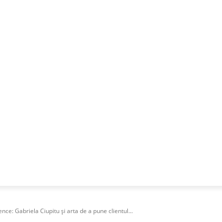
NESS
FRACTIONAL
SPECIAL GUEST
PUBLICITATE
ce: Gabriela Ciupitu și arta de a pune clientul...