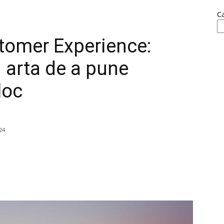
C
tomer Experience:
i arta de a pune
loc
24