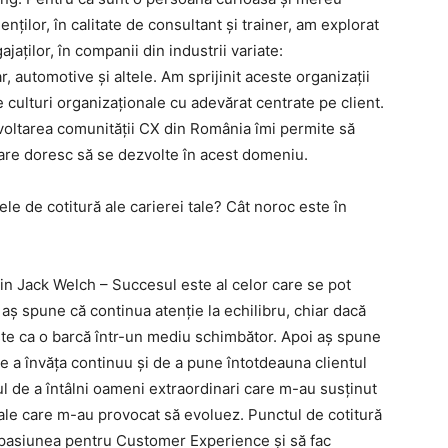
nților, în calitate de consultant și trainer, am explorat
jaților, în companii din industrii variate:
, automotive și altele. Am sprijinit aceste organizații
culturi organizaționale cu adevărat centrate pe client.
voltarea comunității CX din România îmi permite să
 care doresc să se dezvolte în acest domeniu.
le de cotitură ale carierei tale? Cât noroc este în
din Jack Welch – Succesul este al celor care se pot
e, aș spune că continua atenție la echilibru, chiar dacă
este ca o barcă într-un mediu schimbător. Apoi aș spune
e a învăța continuu și de a pune întotdeauna clientul
 de a întâlni oameni extraordinari care m-au susținut
nale care m-au provocat să evoluez. Punctul de cotitură
 pasiunea pentru Customer Experience și să fac