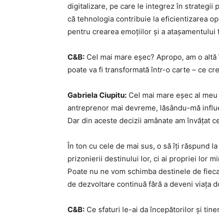
digitalizare, pe care le integrez în strateg
că tehnologia contribuie la eficientizarea o
pentru crearea emoțiilor și a atașamentului 
C&B:
Cel mai mare eșec? Apropo, am o altă î
poate va fi transformată într-o carte – ce cr
Gabriela Ciupitu:
Cel mai mare eșec al meu a
antreprenor mai devreme, lăsându-mă influe
Dar din aceste decizii amânate am învățat ce
În ton cu cele de mai sus, o să îți răspund la
prizonierii destinului lor, ci ai propriei lor 
Poate nu ne vom schimba destinele de fiecare
de dezvoltare continuă fără a deveni viața d
C&B:
Ce sfaturi le-ai da începătorilor și tine