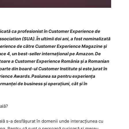
ficată ca profesionist în Customer Experience de
ciation (SUA). În ultimii doi ani, a fost nominalizată
Experience de către Customer Experience Magazine și
ce 4, un best-seller internațional pe Amazon. De
toare a Customer Experience România și a Romanian
arte din board-ul Customer Institute și este jurat în
rience Awards. Pasiunea sa pentru experiența
ormanței de business și operațiuni, cât și în
ală?
lă s-a desfășurat în domenii unde interacțiunea cu
nking. Pentru că sunt o persoană curioasă și mereu