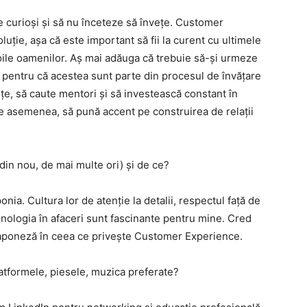
e curioși și să nu înceteze să învețe. Customer
ție, așa că este important să fii la curent cu ultimele
evoile oamenilor. Aș mai adăuga că trebuie să-și urmeze
, pentru că acestea sunt parte din procesul de învățare
nțe, să caute mentori și să investească constant în
De asemenea, să pună accent pe construirea de relații
(din nou, de mai multe ori) și de ce?
nia. Cultura lor de atenție la detalii, respectul față de
ehnologia în afaceri sunt fascinante pentru mine. Cred
a japoneză în ceea ce privește Customer Experience.
latformele, piesele, muzica preferate?