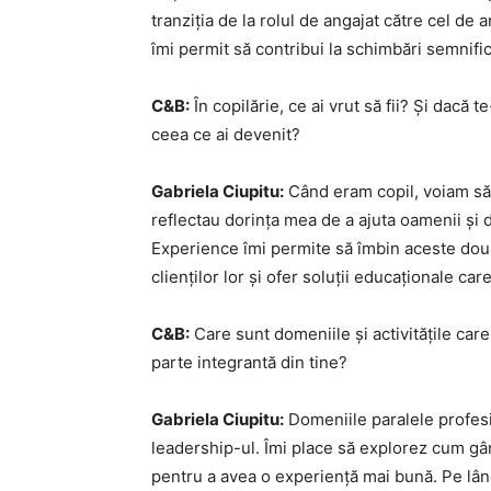
tranziția de la rolul de angajat către cel de
îmi permit să contribui la schimbări semnific
C&B:
În copilărie, ce ai vrut să fii? Și dacă 
ceea ce ai devenit?
Gabriela Ciupitu:
Când eram copil, voiam să 
reflectau dorința mea de a ajuta oamenii și de
Experience îmi permite să îmbin aceste două 
clienților lor și ofer soluții educaționale c
C&B:
Care sunt domeniile și activitățile care 
parte integrantă din tine?
Gabriela Ciupitu:
Domeniile paralele profes
leadership-ul. Îmi place să explorez cum gân
pentru a avea o experiență mai bună. Pe lân