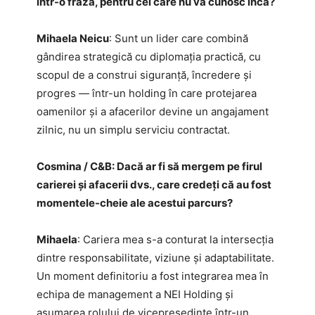
într-o frază, pentru cei care nu vă cunosc încă?
Mihaela Neicu
: Sunt un lider care combină
gândirea strategică cu diplomația practică, cu
scopul de a construi siguranță, încredere și
progres — într-un holding în care protejarea
oamenilor și a afacerilor devine un angajament
zilnic, nu un simplu serviciu contractat.
Cosmina / C&B: Dacă ar fi să mergem pe firul
carierei și afacerii dvs., care credeți că au fost
momentele-cheie ale acestui parcurs?
Mihaela
: Cariera mea s-a conturat la intersecția
dintre responsabilitate, viziune și adaptabilitate.
Un moment definitoriu a fost integrarea mea în
echipa de management a NEI Holding și
asumarea rolului de vicepreședinte într-un