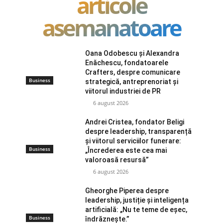
articole
asemanatoare
Oana Odobescu și Alexandra
Enăchescu, fondatoarele
Crafters, despre comunicare
Business
strategică, antreprenoriat și
viitorul industriei de PR
6 august 2026
Andrei Cristea, fondator Beligi
despre leadership, transparență
și viitorul serviciilor funerare:
Business
„Încrederea este cea mai
valoroasă resursă”
6 august 2026
Gheorghe Piperea despre
leadership, justiție și inteligența
artificială: „Nu te teme de eșec,
Business
îndrăznește.”