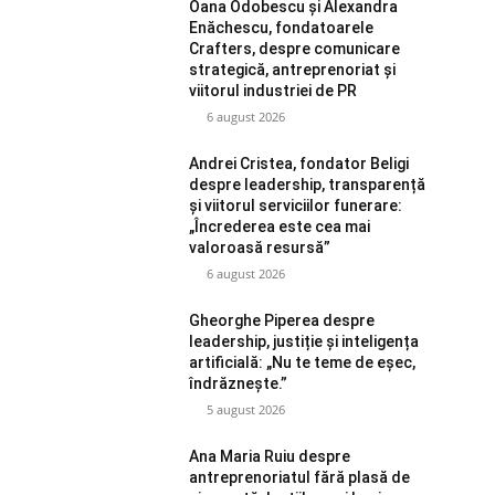
Oana Odobescu și Alexandra
Enăchescu, fondatoarele
Crafters, despre comunicare
strategică, antreprenoriat și
viitorul industriei de PR
6 august 2026
Andrei Cristea, fondator Beligi
despre leadership, transparență
și viitorul serviciilor funerare:
„Încrederea este cea mai
valoroasă resursă”
6 august 2026
Gheorghe Piperea despre
leadership, justiție și inteligența
artificială: „Nu te teme de eșec,
îndrăznește.”
5 august 2026
Ana Maria Ruiu despre
antreprenoriatul fără plasă de