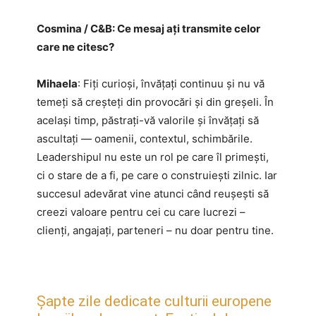
Cosmina / C&B: Ce mesaj ați transmite celor
care ne citesc?
Mihaela
: Fiți curioși, învățați continuu și nu vă
temeți să creșteți din provocări și din greșeli. În
același timp, păstrați-vă valorile și învățați să
ascultați — oamenii, contextul, schimbările.
Leadershipul nu este un rol pe care îl primești,
ci o stare de a fi, pe care o construiești zilnic. Iar
succesul adevărat vine atunci când reușești să
creezi valoare pentru cei cu care lucrezi –
clienți, angajați, parteneri – nu doar pentru tine.
Șapte zile dedicate culturii europene