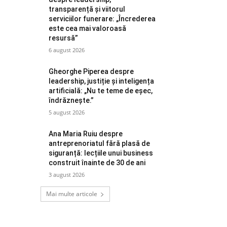
transparență și viitorul
serviciilor funerare: „Încrederea
este cea mai valoroasă
resursă”
6 august 2026
Gheorghe Piperea despre
leadership, justiție și inteligența
artificială: „Nu te teme de eșec,
îndrăznește.”
5 august 2026
Ana Maria Ruiu despre
antreprenoriatul fără plasă de
siguranță: lecțiile unui business
construit înainte de 30 de ani
3 august 2026
Mai multe articole