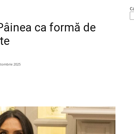
C
Pâinea ca formă de
te
ctombrie 2025