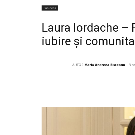
Business
Laura Iordache – 
iubire și comunita
AUTOR
Maria Andreea Bisceanu
3 o
Acțiune