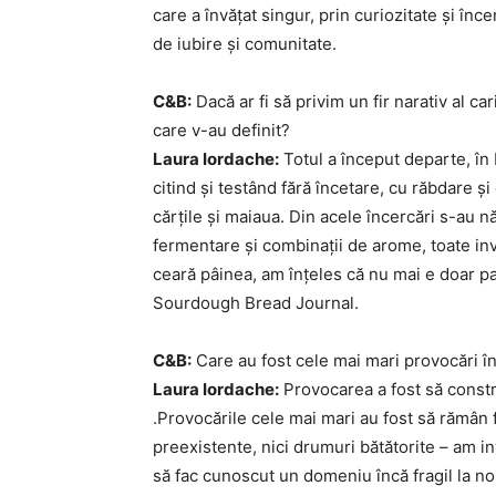
care a învățat singur, prin curiozitate și înc
de iubire și comunitate.
C&B:
Dacă ar fi să privim un fir narativ al c
care v-au definit?
Laura Iordache:
Totul a început departe, în 
citind și testând fără încetare, cu răbdare și
cărțile și maiaua. Din acele încercări s-au
fermentare și combinații de arome, toate in
ceară pâinea, am înțeles că nu mai e doar p
Sourdough Bread Journal.
C&B:
Care au fost cele mai mari provocări î
Laura Iordache:
Provocarea a fost să constru
.Provocările cele mai mari au fost să rămân f
preexistente, nici drumuri bătătorite – am in
să fac cunoscut un domeniu încă fragil la no