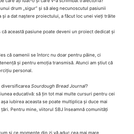
 care ați luat-o și care v-a schimbat traiectoria?
 unui drum „sigur” și să aleg necunoscutul pasiunii
și a dat naștere proiectului, a făcut loc unei vieți trăite
 că această pasiune poate deveni un proiect dedicat și
les că oamenii se întorc nu doar pentru pâine, ci
enență și pentru emoția transmisă. Atunci am știut că
rcițiu personal.
 diversificarea
Sourdough Bread Journal
?
unea educativă: să țin tot mai multe cursuri pentru cei
 așa iubirea aceasta se poate multiplica și duce mai
e țări. Pentru mine, viitorul SBJ înseamnă comunități
acum și ce momente din zi vă aduc cea mai mare