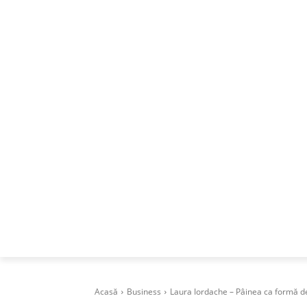
ACASA
DESPRE
CAREERS
BUSI
Acasă
Business
Laura Iordache – Pâinea ca formă de