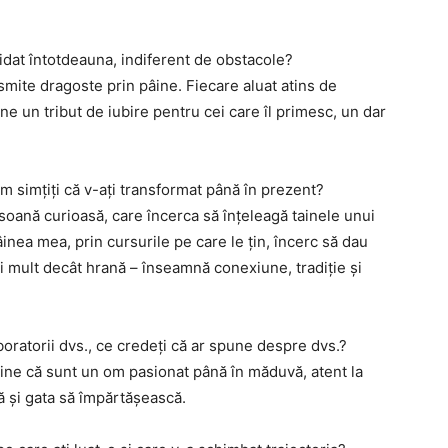
idat întotdeauna, indiferent de obstacole?
mite dragoste prin pâine. Fiecare aluat atins de
ne un tribut de iubire pentru cei care îl primesc, un dar
m simțiți că v-ați transformat până în prezent?
oană curioasă, care încerca să înțeleagă tainele unui
inea mea, prin cursurile pe care le țin, încerc să dau
 mult decât hrană – înseamnă conexiune, tradiție și
oratorii dvs., ce credeți că ar spune despre dvs.?
ne că sunt un om pasionat până în măduvă, atent la
ă și gata să împărtășească.