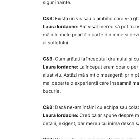
sigur înainte.
C&B:
Există un vis sau o ambiție care v-a gh
Laura Iordache:
Am visat mereu să pot trans
mâinile mele poartă o parte din mine și devi
al sufletului
C&B:
Cum arătați la începutul drumului și cu
Laura Iordache:
La început eram doar o pers
aluat viu. Astăzi mă simt o mesageră: prin pâ
mai departe o experiență care înseamnă mai
bucurie.
C&B:
Dacă ne-am întâlni cu echipa sau colab
Laura Iordache:
Cred că ar spune despre mi
detalii, exigent, dar mereu cu inima deschis