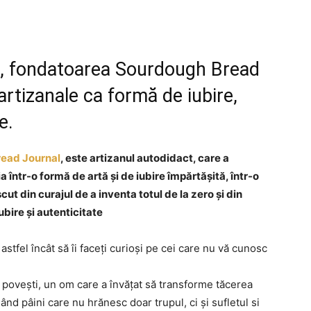
he, fondatoarea Sourdough Bread
artizanale ca formă de iubire,
e.
ead Journal
, este artizanul autodidact, care a
într-o formă de artă și de iubire împărtășită, într-o
ut din curajul de a inventa totul de la zero și din
bire și autenticitate
astfel încât să îi faceți curioși pe cei care nu vă cunosc
 povești, un om care a învățat să transforme tăcerea
eând pâini care nu hrănesc doar trupul, ci și sufletul si