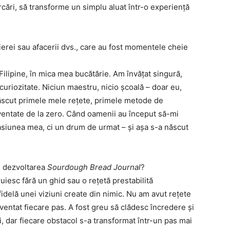
ercări, să transforme un simplu aluat într-o experiență
arierei sau afacerii dvs., care au fost momentele cheie
Filipine, în mica mea bucătărie. Am învățat singură,
 curiozitate. Niciun maestru, nicio școală – doar eu,
 născut primele mele rețete, primele metode de
ventate de la zero. Când oamenii au început să-mi
asiunea mea, ci un drum de urmat – și așa s-a născut
n dezvoltarea
Sourdough Bread Journal
?
iesc fără un ghid sau o rețetă prestabilită
idelă unei viziuni create din nimic. Nu am avut rețete
ventat fiecare pas. A fost greu să clădesc încredere și
i, dar fiecare obstacol s-a transformat într-un pas mai