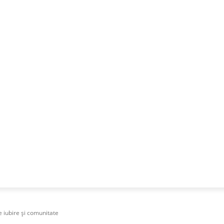
NESS
FRACTIONAL
SPECIAL GUEST
PUBLICITATE
 iubire și comunitate