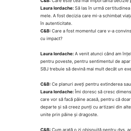
C&B:
Care este cea mai importantă decizie pe
Laura Iordache:
Să las în urmă certitudinea
mele. A fost decizia care mi-a schimbat viața 
în autenticitate.
C&B:
Care a fost momentul care v-a convins
cu impact?
Laura Iordache:
A venit atunci când am înțe
pentru poveste, pentru sentimentul de apart
SBJ trebuie să devină mai mult decât un exe
C&B:
Ce planuri aveți pentru extinderea sau
Laura Iordache:
Îmi doresc să cresc dimensi
care vor să facă pâine acasă, pentru că doar
departe și să creez punți cu artizani din alt
unite prin pâine și dragoste.
C&B:
Cum arată o zi obișnuită pentru dvs. 