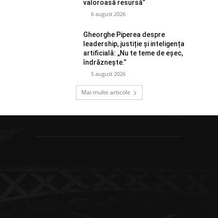
valoroasă resursă”
6 august 2026
Gheorghe Piperea despre
leadership, justiție și inteligența
artificială: „Nu te teme de eșec,
îndrăznește.”
5 august 2026
Mai multe articole