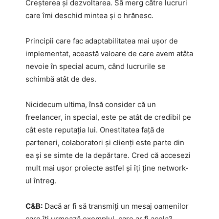
Creșterea și dezvoltarea. Să merg către lucruri
care îmi deschid mintea și o hrănesc.
Principii care fac adaptabilitatea mai ușor de
implementat, această valoare de care avem atâta
nevoie în special acum, când lucrurile se
schimbă atât de des.
Nicidecum ultima, însă consider că un
freelancer, in special, este pe atât de credibil pe
cât este reputația lui. Onestitatea față de
parteneri, colaboratori și clienți este parte din
ea și se simte de la depărtare. Cred că accesezi
mult mai ușor proiecte astfel și îți ține network-
ul întreg.
C&B:
Dacă ar fi să transmiți un mesaj oamenilor
care îți urmează exemplul, care ar fi acela?