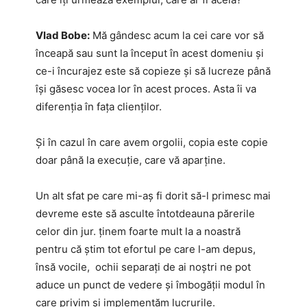
Vlad Bobe:
Mă gândesc acum la cei care vor să
înceapă sau sunt la început în acest domeniu și
ce-i încurajez este să copieze și să lucreze până
își găsesc vocea lor în acest proces. Asta îi va
diferenția în fața clienților.
Și în cazul în care avem orgolii, copia este copie
doar până la execuție, care vă aparține.
Un alt sfat pe care mi-aș fi dorit să-l primesc mai
devreme este să asculte întotdeauna părerile
celor din jur. ținem foarte mult la a noastră
pentru că știm tot efortul pe care l-am depus,
însă vocile, ochii separați de ai noștri ne pot
aduce un punct de vedere și îmbogății modul în
care privim și implementăm lucrurile.