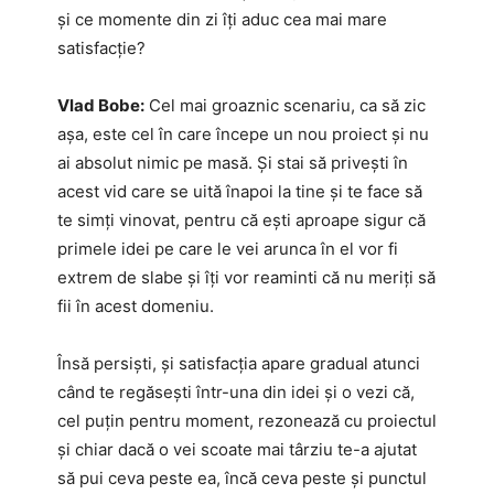
și ce momente din zi îți aduc cea mai mare
satisfacție?
Vlad Bobe:
Cel mai groaznic scenariu, ca să zic
așa, este cel în care începe un nou proiect și nu
ai absolut nimic pe masă. Și stai să privești în
acest vid care se uită înapoi la tine și te face să
te simți vinovat, pentru că ești aproape sigur că
primele idei pe care le vei arunca în el vor fi
extrem de slabe și îți vor reaminti că nu meriți să
fii în acest domeniu.
Însă persiști, și satisfacția apare gradual atunci
când te regăsești într-una din idei și o vezi că,
cel puțin pentru moment, rezonează cu proiectul
și chiar dacă o vei scoate mai târziu te-a ajutat
să pui ceva peste ea, încă ceva peste și punctul