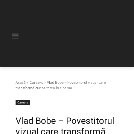
Acasă
Careers
Vlad Bobe – Povestitorul vizual care
transformă curiozitatea în cinema
Careers
Vlad Bobe – Povestitorul
vizual care transformă