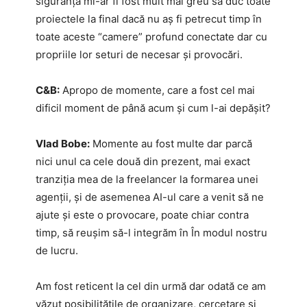
siguranță mi-ar fi fost mult mai greu să duc toate
proiectele la final dacă nu aș fi petrecut timp în
toate aceste “camere” profund conectate dar cu
propriile lor seturi de necesar și provocări.
C&B:
Apropo de momente, care a fost cel mai
dificil moment de până acum și cum l-ai depășit?
Vlad Bobe:
Momente au fost multe dar parcă
nici unul ca cele două din prezent, mai exact
tranziția mea de la freelancer la formarea unei
agenții, și de asemenea AI-ul care a venit să ne
ajute și este o provocare, poate chiar contra
timp, să reușim să-l integrăm în În modul nostru
de lucru.
Am fost reticent la cel din urmă dar odată ce am
văzut posibilitățile de organizare, cercetare și