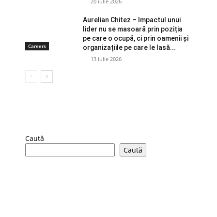
20 iulie 2026
Aurelian Chitez – Impactul unui
lider nu se masoară prin poziția
pe care o ocupă, ci prin oamenii și
Careers
organizațiile pe care le lasă...
13 iulie 2026
Caută
Caută