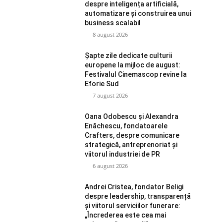
despre inteligența artificială,
automatizare și construirea unui
business scalabil
8 august 2026
Șapte zile dedicate culturii
europene la mijloc de august:
Festivalul Cinemascop revine la
Eforie Sud
7 august 2026
Oana Odobescu și Alexandra
Enăchescu, fondatoarele
Crafters, despre comunicare
strategică, antreprenoriat și
viitorul industriei de PR
6 august 2026
Andrei Cristea, fondator Beligi
despre leadership, transparență
și viitorul serviciilor funerare:
„Încrederea este cea mai