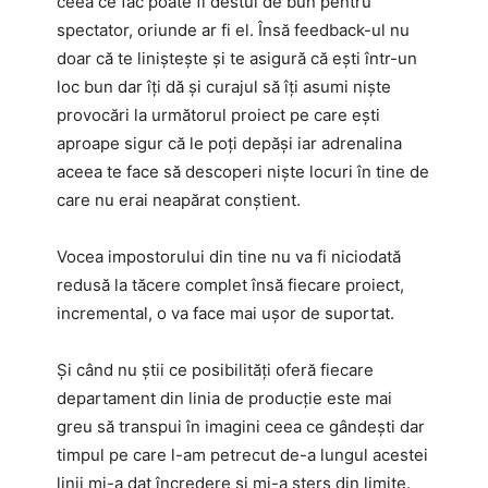
ceea ce fac poate fi destul de bun pentru
spectator, oriunde ar fi el. Însă feedback-ul nu
doar că te liniștește și te asigură că ești într-un
loc bun dar îți dă și curajul să îți asumi niște
provocări la următorul proiect pe care ești
aproape sigur că le poți depăși iar adrenalina
aceea te face să descoperi niște locuri în tine de
care nu erai neapărat conștient.
Vocea impostorului din tine nu va fi niciodată
redusă la tăcere complet însă fiecare proiect,
incremental, o va face mai ușor de suportat.
Și când nu știi ce posibilități oferă fiecare
departament din linia de producție este mai
greu să transpui în imagini ceea ce gândești dar
timpul pe care l-am petrecut de-a lungul acestei
linii mi-a dat încredere și mi-a șters din limite.