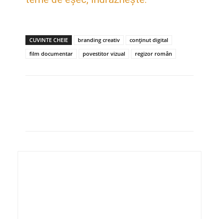
CUVINTE CHEIE
branding creativ
conținut digital
film documentar
povestitor vizual
regizor român