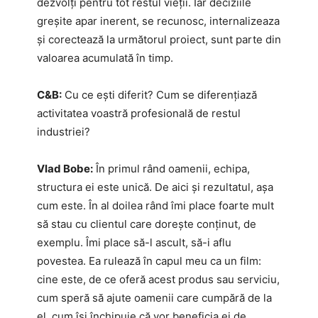
dezvolți pentru tot restul vieții. Iar deciziile
greșite apar inerent, se recunosc, internalizeaza
și corectează la următorul proiect, sunt parte din
valoarea acumulată în timp.
C&B:
Cu ce ești diferit? Cum se diferențiază
activitatea voastră profesională de restul
industriei?
Vlad Bobe:
În primul rând oamenii, echipa,
structura ei este unică. De aici și rezultatul, așa
cum este. În al doilea rând îmi place foarte mult
să stau cu clientul care dorește conținut, de
exemplu. Îmi place să-l ascult, să-i aflu
povestea. Ea rulează în capul meu ca un film:
cine este, de ce oferă acest produs sau serviciu,
cum speră să ajute oamenii care cumpără de la
el, cum își închipuie că vor beneficia ei de