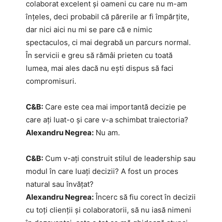
colaborat excelent și oameni cu care nu m-am
înțeles, deci probabil că părerile ar fi împărțite,
dar nici aici nu mi se pare că e nimic
spectaculos, ci mai degrabă un parcurs normal.
În servicii e greu să rămâi prieten cu toată
lumea, mai ales dacă nu ești dispus să faci
compromisuri.
C&B:
Care este cea mai importantă decizie pe
care ați luat-o și care v-a schimbat traiectoria?
Alexandru Negrea:
Nu am.
C&B:
Cum v-ați construit stilul de leadership sau
modul în care luați decizii? A fost un proces
natural sau învățat?
Alexandru Negrea:
Încerc să fiu corect în decizii
cu toți clienții și colaboratorii, să nu iasă nimeni