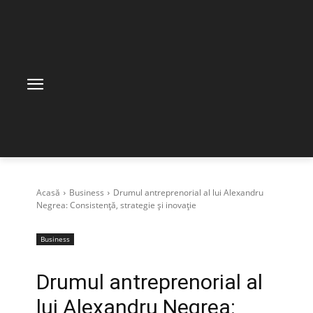
Acasă
Business
Drumul antreprenorial al lui Alexandru
Negrea: Consistență, strategie și inovație
Business
Drumul antreprenorial al
lui Alexandru Negrea: