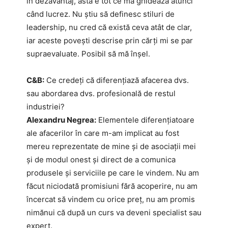
în dezavantaj, asta e tot ce mă ghidează atunci
când lucrez. Nu știu să definesc stiluri de
leadership, nu cred că există ceva atât de clar,
iar aceste povești descrise prin cărți mi se par
supraevaluate. Posibil să mă înșel.
C&B:
Ce credeți că diferențiază afacerea dvs.
sau abordarea dvs. profesională de restul
industriei?
Alexandru Negrea:
Elementele diferențiatoare
ale afacerilor în care m-am implicat au fost
mereu reprezentate de mine și de asociații mei
și de modul onest și direct de a comunica
produsele și serviciile pe care le vindem. Nu am
făcut niciodată promisiuni fără acoperire, nu am
încercat să vindem cu orice preț, nu am promis
nimănui că după un curs va deveni specialist sau
expert.