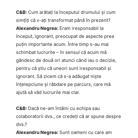
C&B:
Cum arătați la începutul drumului și cum
simțiți că v-ați transformat până în prezent?
Alexandru Negrea:
Eram iresponsabil la
început, ignorant, preocupat de aspecte prea
puțin importante acum. Între timp s-au mai
schimbat lucrurile – în sensul că acum mă
gândesc de două ori atunci când iau o decizie,
pentru că știu că uneori sunt iresponsabil și
ignorant. Să zicem că s-a adăugat niște
înțelepciune și răbdare pe parcurs, care mă
ajută să văd lucrurile mai clar.
C&B:
Dacă ne-am întâlni cu echipa sau
colaboratorii dvs., ce credeți că ar spune despre
dvs.?
Alexandru Negrea:
Sunt oameni cu care am