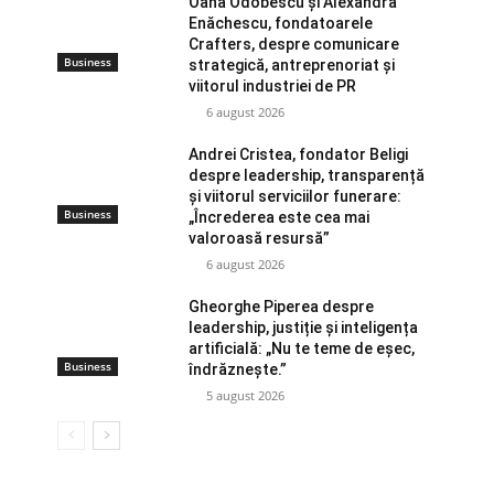
Oana Odobescu și Alexandra
Enăchescu, fondatoarele
Crafters, despre comunicare
Business
strategică, antreprenoriat și
viitorul industriei de PR
6 august 2026
Andrei Cristea, fondator Beligi
despre leadership, transparență
și viitorul serviciilor funerare:
Business
„Încrederea este cea mai
valoroasă resursă”
6 august 2026
Gheorghe Piperea despre
leadership, justiție și inteligența
artificială: „Nu te teme de eșec,
Business
îndrăznește.”
5 august 2026