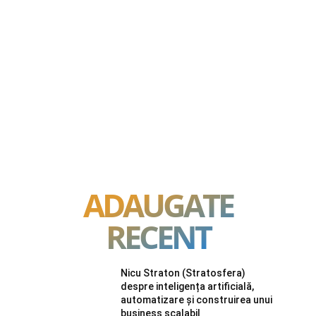
ADAUGATE
RECENT
Nicu Straton (Stratosfera)
despre inteligența artificială,
automatizare și construirea unui
business scalabil