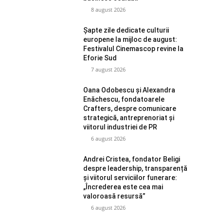
8 august 2026
Șapte zile dedicate culturii
europene la mijloc de august:
Festivalul Cinemascop revine la
Eforie Sud
7 august 2026
Oana Odobescu și Alexandra
Enăchescu, fondatoarele
Crafters, despre comunicare
strategică, antreprenoriat și
viitorul industriei de PR
6 august 2026
Andrei Cristea, fondator Beligi
despre leadership, transparență
și viitorul serviciilor funerare:
„Încrederea este cea mai
valoroasă resursă”
6 august 2026