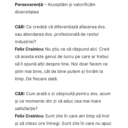
Perseverență
– Acceptăm și valorificăm
diversitatea
C&B:
Ce credeți că diferențiază afacerea dvs.
sau abordarea dvs. profesională de restul
industriei?
Felix Crainicu:
Nu știu ce să răspund aici. Cred
că acesta este genul de lucru pe care ar trebui
să îl spună alții despre tine. Noi doar facem ce
știm mai bine, cât de bine putem și livrăm la
timp. De fiecare dată.
C&B:
Cum arată o zi obișnuită pentru dvs. acum
și ce momente din zi vă aduc cea mai mare
satisfacție?
Felix Crainicu:
Sunt zile în care am timp să înot
și să citesc ore întregi. Sunt zile în care nu apuc