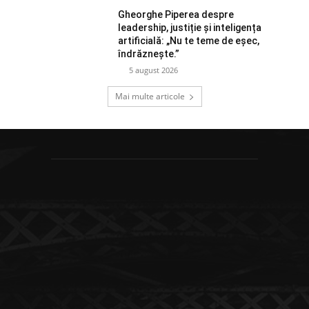
Gheorghe Piperea despre
leadership, justiție și inteligența
artificială: „Nu te teme de eșec,
îndrăznește.”
5 august 2026
Mai multe articole