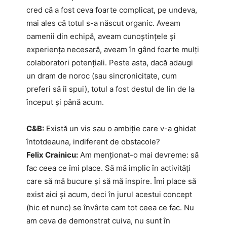
cred că a fost ceva foarte complicat, pe undeva,
mai ales că totul s-a născut organic. Aveam
oamenii din echipă, aveam cunoștințele și
experiența necesară, aveam în gând foarte mulți
colaboratori potențiali. Peste asta, dacă adaugi
un dram de noroc (sau sincronicitate, cum
preferi să îi spui), totul a fost destul de lin de la
început și până acum.
C&B:
Există un vis sau o ambiție care v-a ghidat
întotdeauna, indiferent de obstacole?
Felix Crainicu:
Am menționat-o mai devreme: să
fac ceea ce îmi place. Să mă implic în activități
care să mă bucure și să mă inspire. Îmi place să
exist aici și acum, deci în jurul acestui concept
(hic et nunc) se învârte cam tot ceea ce fac. Nu
am ceva de demonstrat cuiva, nu sunt în