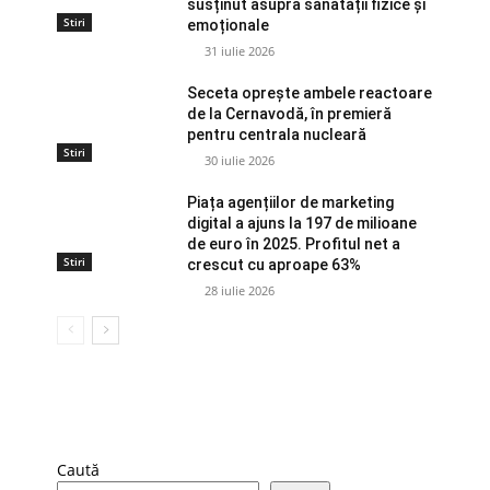
susținut asupra sănătății fizice și
Stiri
emoționale
31 iulie 2026
Seceta oprește ambele reactoare
de la Cernavodă, în premieră
pentru centrala nucleară
Stiri
30 iulie 2026
Piața agențiilor de marketing
digital a ajuns la 197 de milioane
de euro în 2025. Profitul net a
Stiri
crescut cu aproape 63%
28 iulie 2026
Caută