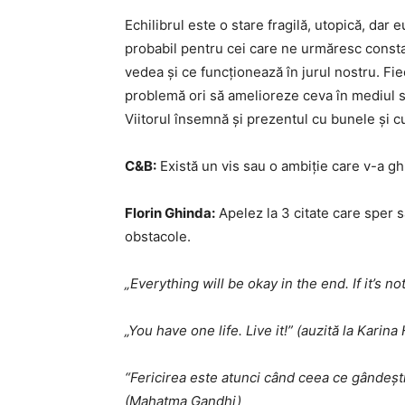
Echilibrul este o stare fragilă, utopică, dar
probabil pentru cei care ne urmăresc consta
vedea și ce funcționează în jurul nostru. Fi
problemă ori să amelioreze ceva în mediul să
Viitorul însemnă și prezentul cu bunele și c
C&B:
Există un vis sau o ambiție care v-a gh
Florin Ghinda:
Apelez la 3 citate care sper s
obstacole.
„Everything will be okay in the end. If it’s no
„You have one life. Live it!” (auzită la Karin
“Fericirea este atunci când ceea ce gândești,
(Mahatma Gandhi)