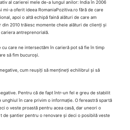
tiv al carierei mele de-a lungul anilor: India în 2006
 și mi-a oferit ideea RomaniaPozitiva.ro fără de care
onal, apoi o altă echipă faină alături de care am
r din 2010 trăiesc momente cheie alături de clienți și
cariera antreprenorială.
 cu care ne intersectăm în carieră pot să fie în timp
are să fim bucuroși.
negative, cum reușiți să mențineți echilibrul și să
egative. Pentru că de fapt într-un fel e greu de stabilit
unghiul în care privim o informație. O fereastră spartă
ci o veste proastă pentru acea casă, dar uneori o
t de șantier pentru o renovare și deci o posibilă veste