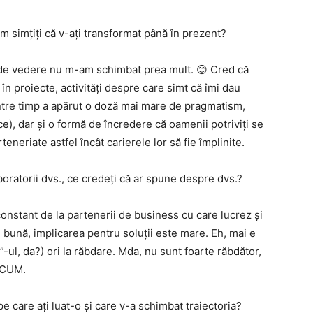
m simțiți că v-ați transformat până în prezent?
de vedere nu m-am schimbat prea mult. 😊 Cred că
 în proiecte, activități despre care simt că îmi dau
între timp a apărut o doză mai mare de pragmatism,
e), dar și o formă de încredere că oamenii potriviți se
teneriate astfel încât carierele lor să fie împlinite.
oratorii dvs., ce credeți că ar spune despre dvs.?
nstant de la partenerii de business cu care lucrez și
 bună, implicarea pentru soluții este mare. Eh, mai e
T”-ul, da?) ori la răbdare. Mda, nu sunt foarte răbdător,
 ACUM.
 care ați luat-o și care v-a schimbat traiectoria?