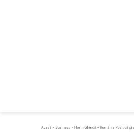
ACASA
DESPRE
CAREERS
BUSI
Acasă
Business
Florin Ghindă – România Pozitivă și a