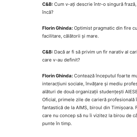
C&B:
Cum v-ați descrie într-o singură frază, 
încă?
Florin Ghinda:
Optimist pragmatic din fire cu
facilitare, călătorii și mare.
C&B:
Dacă ar fi să privim un fir narativ al c
care v-au definit?
Florin Ghinda:
Contează începutul foarte mul
interacțiuni sociale, învățare și mediu profes
alături de două organizații studențești AIE
Oficial, primele zile de carieră profesional
fantastică de la AIMS, biroul din Timișoara
care nu concep să nu îi vizitez la birou de c
punte în timp.