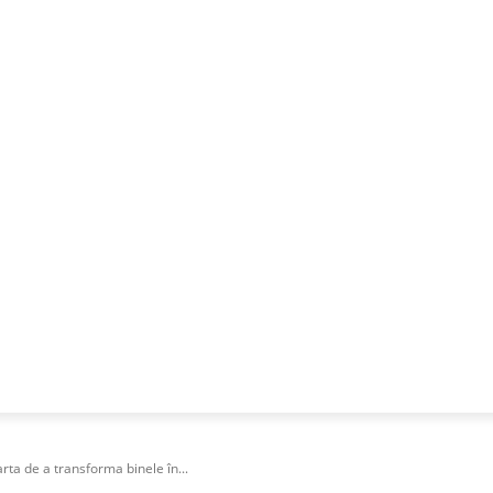
NESS
FRACTIONAL
SPECIAL GUEST
PUBLICITATE
rta de a transforma binele în...