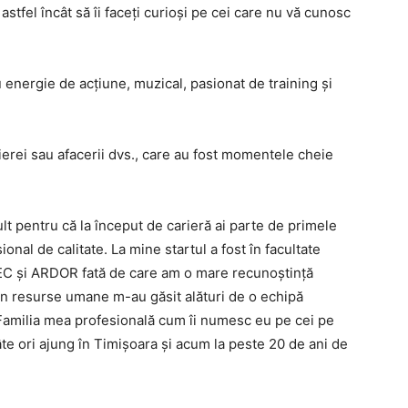
astfel încât să îi faceți curioși pe cei care nu vă cunosc
 energie de acțiune, muzical, pasionat de training și
arierei sau afacerii dvs., care au fost momentele cheie
t pentru că la început de carieră ai parte de primele
ional de calitate. La mine startul a fost în facultate
SEC și ARDOR fată de care am o mare recunoștință
ă în resurse umane m-au găsit alături de o echipă
. Familia mea profesională cum îi numesc eu pe cei pe
âte ori ajung în Timișoara și acum la peste 20 de ani de