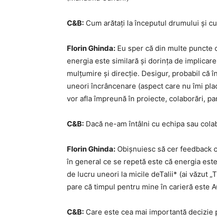
C&B:
Cum arătați la începutul drumului și cu
Florin Ghinda:
Eu sper că din multe puncte 
energia este similară și dorința de implicare
mulțumire și direcție. Desigur, probabil că 
uneori încrâncenare (aspect care nu îmi plac
vor afla împreună în proiecte, colaborări, par
C&B:
Dacă ne-am întâlni cu echipa sau colab
Florin Ghinda:
Obișnuiesc să cer feedback co
în general ce se repetă este că energia este
de lucru uneori la micile deTalii* (ai văzut „
pare că timpul pentru mine în carieră este
C&B:
Care este cea mai importantă decizie pe