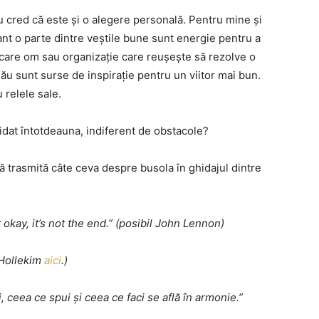
 eu cred că este și o alegere personală. Pentru mine și
nt o parte dintre veștile bune sunt energie pentru a
ecare om sau organizație care reușește să rezolve o
u sunt surse de inspirație pentru un viitor mai bun.
u relele sale.
idat întotdeauna, indiferent de obstacole?
ă trasmită câte ceva despre busola în ghidajul dintre
t okay, it’s not the end.” (posibil John Lennon)
a Hollekim
aici
.)
 ceea ce spui și ceea ce faci se află în armonie.”