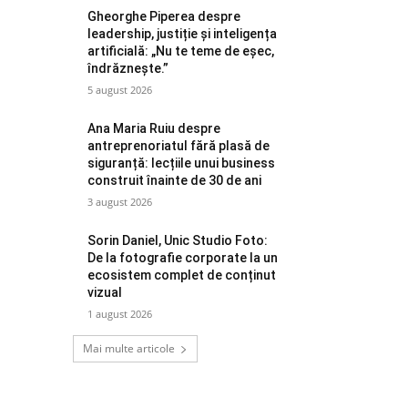
Gheorghe Piperea despre
leadership, justiție și inteligența
artificială: „Nu te teme de eșec,
îndrăznește.”
5 august 2026
Ana Maria Ruiu despre
antreprenoriatul fără plasă de
siguranță: lecțiile unui business
construit înainte de 30 de ani
3 august 2026
Sorin Daniel, Unic Studio Foto:
De la fotografie corporate la un
ecosistem complet de conținut
vizual
1 august 2026
Mai multe articole