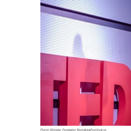
Florin Ghinda, Fondator RomâniaPozitivă.ro