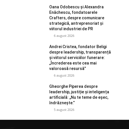
Oana Odobescu și Alexandra
Enăchescu, fondatoarele
Crafters, despre comunicare
strategică, antreprenoriat și
viitorul industriei de PR
6 august 2026
Andrei Cristea, fondator Beligi
despre leadership, transparență
și viitorul serviciilor funerare:
„Încrederea este cea mai
valoroasă resursă”
6 august 2026
Gheorghe Piperea despre
leadership, justiție și inteligența
artificială: „Nu te teme de eșec,
îndrăznește.”
5 august 2026