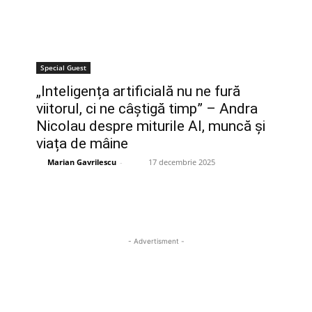
Special Guest
„Inteligența artificială nu ne fură
viitorul, ci ne câștigă timp” – Andra
Nicolau despre miturile AI, muncă și
viața de mâine
Marian Gavrilescu
-
17 decembrie 2025
- Advertisment -